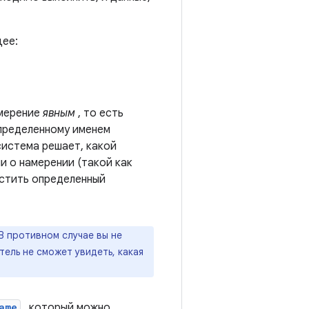
щее:
амерение
явным
, то есть
определенному именем
 система решает, какой
и о намерении (такой как
устить определенный
В противном случае вы не
тель не сможет увидеть, какая
ame
, который можно