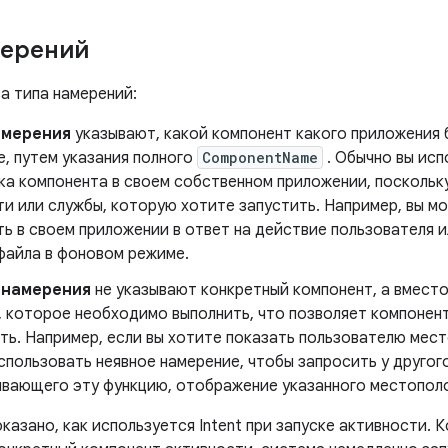
мерений
а типа намерений:
амерения
указывают, какой компонент какого приложения 
, путем указания полного
ComponentName
. Обычно вы исп
ка компонента в своем собственном приложении, поскольку
ти или службы, которую хотите запустить. Например, вы м
ь в своем приложении в ответ на действие пользователя и
файла в фоновом режиме.
 намерения
не указывают конкретный компонент, а вмест
 которое необходимо выполнить, что позволяет компонент
ть. Например, если вы хотите показать пользователю мест
пользовать неявное намерение, чтобы запросить у другог
вающего эту функцию, отображение указанного местополо
оказано, как используется Intent при запуске активности. 