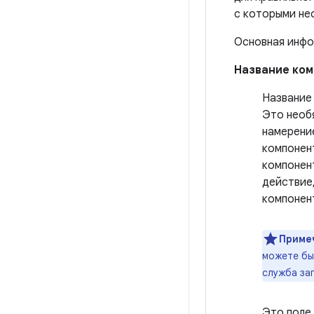
с которыми не
Основная инфо
Название ко
Название 
Это необ
намерени
компонен
компонент
действие,
компонент
Приме
можете быт
служба за
Это поле