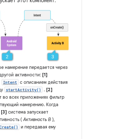
ускает этот компонент.
ое намерение передается через
 другой активности:
[1]
т
с описанием действия
Intent
ду
.
[2]
startActivity()
т во всех приложениях фильтр
твующий намерению. Когда
,
[3]
система запускает
тивность (
Активность B
),
и передавая ему
Create()