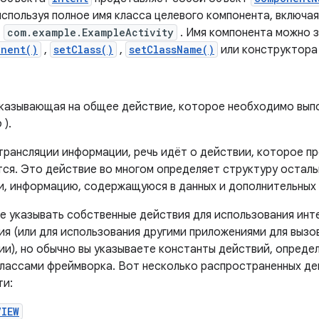
используя полное имя класса целевого компонента, включая
,
com.example.ExampleActivity
. Имя компонента можно 
onent()
,
setClass()
,
setClassName()
или конструктор
указывающая на общее действие, которое необходимо вып
р
).
 трансляции информации, речь идёт о действии, которое п
ся. Это действие во многом определяет структуру осталь
и, информацию, содержащуюся в данных и дополнительных
е указывать собственные действия для использования инт
ия (или для использования другими приложениями для вызо
ии), но обычно вы указываете константы действий, опред
классами фреймворка. Вот несколько распространенных де
ти:
VIEW