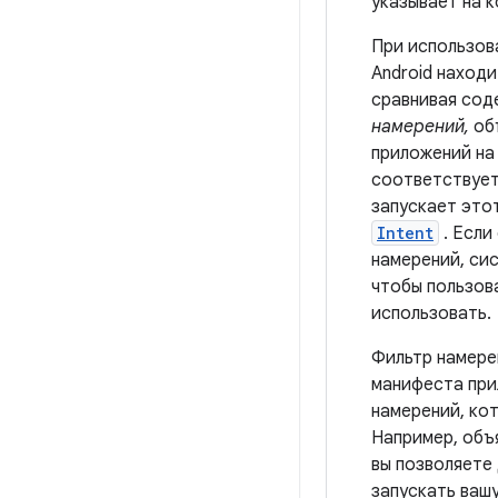
указывает на 
При использов
Android наход
сравнивая сод
намерений,
об
приложений на
соответствует
запускает это
Intent
. Если
намерений, си
чтобы пользов
использовать.
Фильтр намере
манифеста при
намерений, ко
Например, объ
вы позволяете
запускать ваш