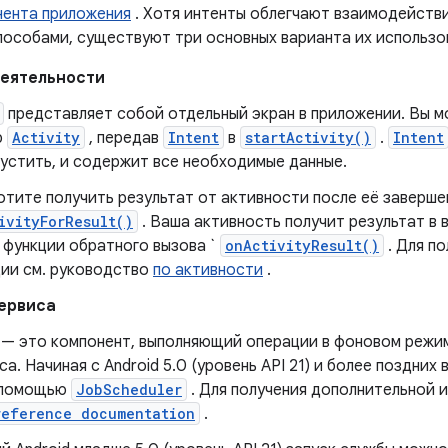
нента приложения
. Хотя интенты облегчают взаимодейств
пособами, существуют три основных варианта их использо
деятельности
представляет собой отдельный экран в приложении. Вы м
р
Activity
, передав
Intent
в
startActivity()
.
Intent
пустить, и содержит все необходимые данные.
отите получить результат от активности после её заверше
ivityForResult()
. Ваша активность получит результат в
 функции обратного вызова `
onActivityResult()
. Для п
ии см. руководство
по активности
.
сервиса
— это компонент, выполняющий операции в фоновом режим
а. Начиная с Android 5.0 (уровень API 21) и более поздних
 помощью
JobScheduler
. Для получения дополнительной
reference documentation
.