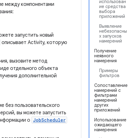
использован
ие между компонентами
ие средства
вания:
выбора
приложений
Выявление
небезопасны
ожете запустить новый
х запусков
намерений
описывает Activity, которую
Получение
неявного
ния, вызовите метод
намерения
 виде отдельного объекта
Примеры
олучения дополнительной
фильтров
Сопоставление
намерений с
фильтрами
намерений
е без пользовательского
других
приложений
 версий, вы можете запустить
 информации о
JobScheduler
Использование
ожидающего
намерения