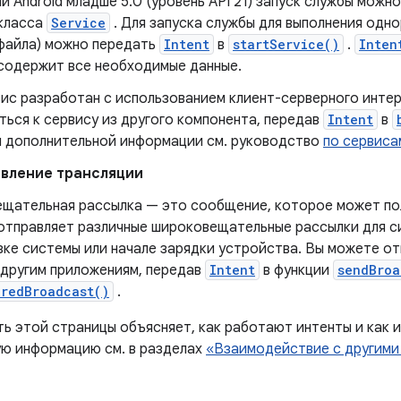
й Android младше 5.0 (уровень API 21) запуск службы мож
класса
Service
. Для запуска службы для выполнения одн
 файла) можно передать
Intent
в
startService()
.
Inten
 содержит все необходимые данные.
вис разработан с использованием клиент-серверного инте
ься к сервису из другого компонента, передав
Intent
в
я дополнительной информации см. руководство
по сервиса
вление трансляции
щательная рассылка — это сообщение, которое может по
отправляет различные широковещательные рассылки для с
узке системы или начале зарядки устройства. Вы можете 
 другим приложениям, передав
Intent
в функции
sendBroa
eredBroadcast()
.
ь этой страницы объясняет, как работают интенты и как и
ю информацию см. в разделах
«Взаимодействие с другими