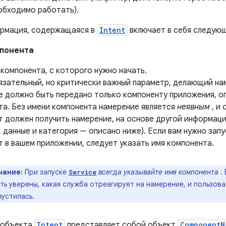
обходимо работать).
рмация, содержащаяся в
Intent
включает в себя следую
мпонента
компонента, с которого нужно начать.
язательный, но критически важный параметр, делающий н
е должно быть передано только компоненту приложения, 
та. Без имени компонента намерение является
неявным
, и
 должен получить намерение, на основе другой информаци
 данные и категория — описано ниже). Если вам нужно зап
 в вашем приложении, следует указать имя компонента.
чание:
При запуске
всегда указывайте имя компонента
. 
Service
ь уверены, какая служба отреагирует на намерение, и пользова
пустилась.
 объекта
Intent
представляет собой объект
ComponentN