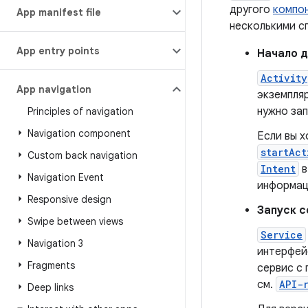
другого
компо
App manifest file
несколькими с
App entry points
Начало 
Activity
App navigation
экземпля
нужно за
Principles of navigation
Navigation component
Если вы х
startAct
Custom back navigation
Intent
в
Navigation Event
информац
Responsive design
Запуск 
Swipe between views
Service
Navigation 3
интерфейс
Fragments
сервис с
см.
API-
Deep links