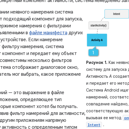
конкретный компонент активности, система немедленно зап
ании неявного намерения система
ит подходящий компонент для запуска,
ержимое намерения с
фильтрами
ъявленными в
файле манифеста
других
 устройстве. Если намерение
 фильтру намерения, система
т компонент и передает ему объект
 совместимы несколько фильтров
Рисунок 1.
Как неявн
стема отображает диалоговое окно,
систему для запуска
атель мог выбрать, какое приложение
Активность A
создае
и передает его мето
Система Android ище
ний — это выражение в файле
намерений, соответс
ложения, определяющее тип
совпадение найдено
торые компонент хотел бы получать.
соответствующую ак
явив фильтр намерений для активности,
вызывая ее метод
on
 другим приложениям напрямую
.
Intent
у активность с определенным типом