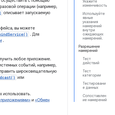
но осуществить с помощью
Укажите
изменчивость
оразовой операции (например,
t
описывает запускаемую
Используйте
явные
указания
намерений
рфейса, вы можете
внутри
bindService()
. Для
ожидающих
намерений.
м
.
Разрешение
намерений
лучить любое приложение.
Тест
действий
истемных событий, например,
отправить широковещательную
Тест
категории
dcast()
или
Тестировани
е данных
х использовать.
Сопоставлен
 приложениями»
и
«Обмен
ие намерений