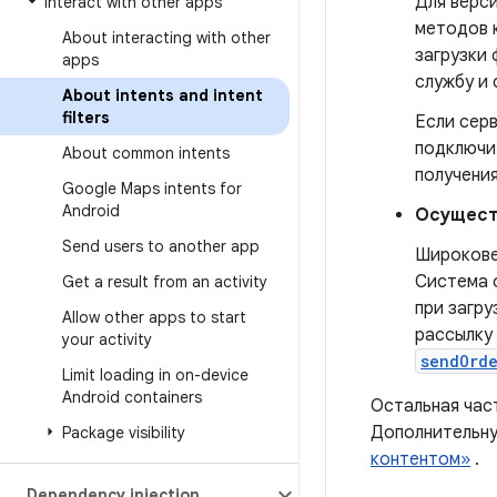
Для верси
Interact with other apps
методов 
About interacting with other
загрузки
apps
службу и
About intents and intent
filters
Если сер
подключит
About common intents
получени
Google Maps intents for
Android
Осущест
Send users to another app
Широкове
Система 
Get a result from an activity
при загр
Allow other apps to start
рассылку
your activity
sendOrd
Limit loading in on-device
Android containers
Остальная част
Дополнительну
Package visibility
контентом»
.
Dependency injection