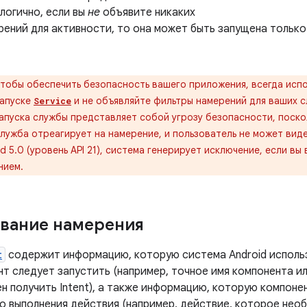
логично, если вы
не
объявите никаких
рений для активности, то она может быть запущена только
тобы обеспечить безопасность вашего приложения, всегда испо
запуске
и не объявляйте фильтры намерений для ваших с
Service
апуска службы представляет собой угрозу безопасности, поско
служба отреагирует на намерение, и пользователь не может виде
id 5.0 (уровень API 21), система генерирует исключение, если в
нием.
вание намерения
t
содержит информацию, которую система Android использ
нт следует запустить (например, точное имя компонента и
н получить Intent), а также информацию, которую компоне
о выполнения действия (например, действие, которое необ