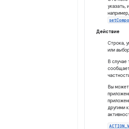
указать, 
например
setComp
Действие
Строка, 
или
выбо
В случае
сообщает
частност
Вы может
приложен
приложен
другими 
активнос
ACTION_