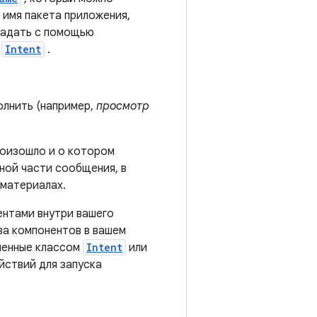
 имя пакета приложения,
задать с помощью
а
Intent
.
олнить (например,
просмотр
роизошло и о котором
ной части сообщения, в
 материалах.
ентами внутри вашего
ва компонентов в вашем
еленные классом
Intent
или
йствий для запуска