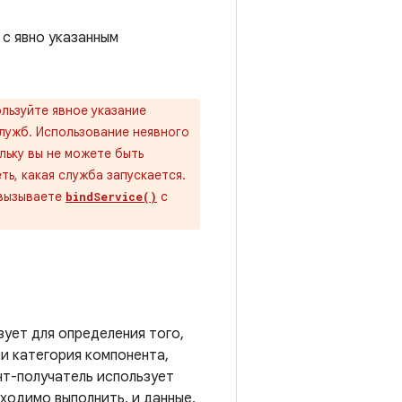
 с явно указанным
льзуйте явное указание
лужб. Использование неявного
льку вы не можете быть
ть, какая служба запускается.
ы вызываете
с
bindService()
ует для определения того,
ли категория компонента,
нт-получатель использует
ходимо выполнить, и данные,