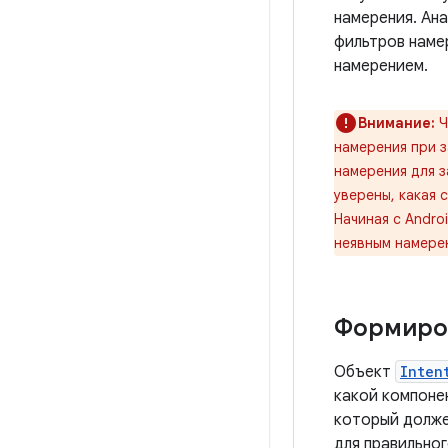
намерения. Ана
фильтров наме
намерением.
Внимание:
Ч
намерения при 
намерения для з
уверены, какая 
Начиная с Andro
неявным намере
Формиро
Объект
Inten
какой компоне
который долже
для правильног