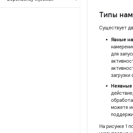
Типы на
Существует дв
Явные н
намерение
для запус
активнос
активност
загрузки 
Неявные
действие,
обработа
можете ис
поддержи
На рисунке 1 п