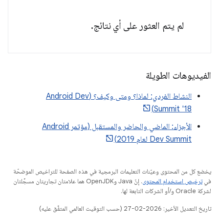
لم يتم العثور على أي نتائج.
الفيديوهات الطويلة
النشاط الفردي: لماذا؟ ومتى وكيف؟ (Android Dev
Summit '18)
الأجزاء: الماضي والحاضر والمستقبل (مؤتمر Android
Dev Summit لعام 2019)
يخضع كل من المحتوى وعيّنات التعليمات البرمجية في هذه الصفحة للتراخيص الموضحّة
في
ترخيص استخدام المحتوى
. إنّ Java وOpenJDK هما علامتان تجاريتان مسجَّلتان
لشركة Oracle و/أو الشركات التابعة لها.
تاريخ التعديل الأخير: 2026-02-27 (حسب التوقيت العالمي المتفَّق عليه)