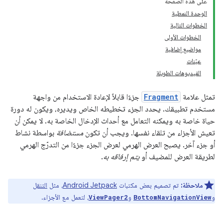
على هذه الصفحة
الوحدة النمطية
الخطوات التالية
الخطوات الأولى
مواضيع إضافية
عيّنات
الفيديوهات الطويلة
تمثل علامة
Fragment
جزءًا قابلاً لإعادة الاستخدام من واجهة
مستخدم تطبيقك. يحدد الجزء تخطيطه الخاص ويديره، ويكون له دورة
حياة خاصة به ويمكنه التعامل مع أحداث الإدخال الخاصة به. لا يمكن أن
تعيش الأجزاء من تلقاء نفسها. ويجب أن تكون
مستضافة
بواسطة نشاط
أو جزء آخر. يصبح العرض الهرمي لعرض الجزء جزءًا من التدرّج الهرمي
لطريقة العرض للمضيف أو
يتم إرفاقه به
.
ملاحظة:
تم تصميم بعض مكتبات
Android Jetpack
، مثل
التنقل
و
و
، لتعمل مع الأجزاء.
ViewPager2
BottomNavigationView