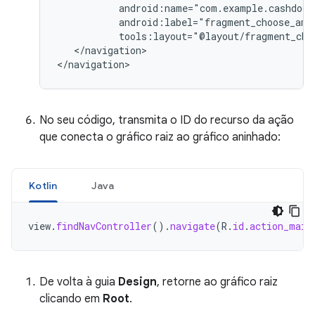
tools:layout="@layout/fragment_cho
</navigation>

No seu código, transmita o ID do recurso da ação
que conecta o gráfico raiz ao gráfico aninhado:
Kotlin
Java
view
.
findNavController
().
navigate
(
R
.
id
.
action_main
De volta à guia
Design
, retorne ao gráfico raiz
clicando em
Root
.