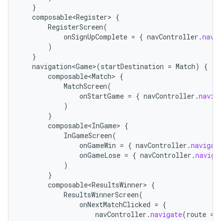
}
composable<Register>
{
RegisterScreen
(
onSignUpComplete
=
{
navController
.
navi
)
}
navigation<Game>
(
startDestination
=
Match
)
{
composable<Match>
{
MatchScreen
(
onStartGame
=
{
navController
.
navig
)
}
composable<InGame>
{
InGameScreen
(
onGameWin
=
{
navController
.
navigat
onGameLose
=
{
navController
.
naviga
)
}
composable<ResultsWinner>
{
ResultsWinnerScreen
(
onNextMatchClicked
=
{
navController
.
navigate
(
route
=