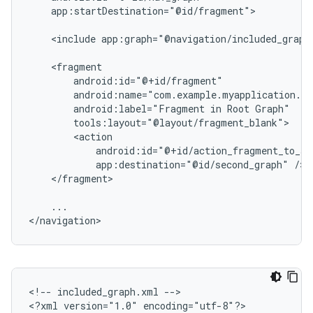
app:startDestination="@id/fragment">

<include
app:graph="@navigation/included_graph
android:label="Fragment
in
Root
app:destination="@id/second_graph"
</fragment>

...

<!--
included_graph.xml
-->

<?xml
version="1.0"
encoding="utf-8"?>
