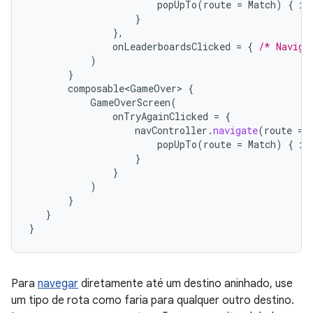
popUpTo
(
route
=
Match
)
{
in
}
},
onLeaderboardsClicked
=
{
/* Naviga
)
}
composable<GameOver>
{
GameOverScreen
(
onTryAgainClicked
=
{
navController
.
navigate
(
route
=
popUpTo
(
route
=
Match
)
{
in
}
}
)
}
}
}
Para
navegar
diretamente até um destino aninhado, use
um tipo de rota como faria para qualquer outro destino.