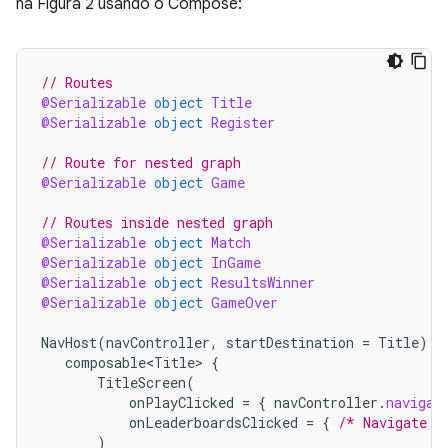
na Figura 2 usando o Compose:
// Routes
@Serializable
object
Title
@Serializable
object
Register
// Route for nested graph
@Serializable
object
Game
// Routes inside nested graph
@Serializable
object
Match
@Serializable
object
InGame
@Serializable
object
ResultsWinner
@Serializable
object
GameOver
NavHost
(
navController
,
startDestination
=
Title
)
{
composable<Title>
{
TitleScreen
(
onPlayClicked
=
{
navController
.
navigat
onLeaderboardsClicked
=
{
/* Navigate t
)