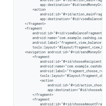
app:destination="@id/sendMoneyGrap
app:destination="@id/viewBalanceFr
tools:layout="@layout/fragment_view_ba
<navigation
android:id="@+id/sendMoneyGrap
app:destination="@id/chooseAmo