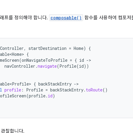
그래프를 정의해야 합니다.
composable()
함수를 사용하여 컴포저
Controller
,
startDestination
=
Home
)
{
able<Home>
{
meScreen
(
onNavigateToProfile
=
{
id
-
navController
.
navigate
(
Profile
(
id
))
able<Profile>
{
backStackEntry
-
l
profile
:
Profile
=
backStackEntry
.
toRoute
()
ofileScreen
(
profile
.
id
)
 관찰합니다.