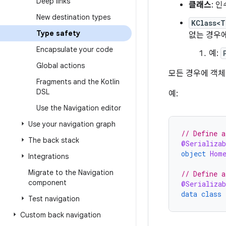
Deep links
클래스
: 
New destination types
KClass<T
Type safety
없는 경우
Encapsulate your code
예:
Global actions
모든 경우에 객체
Fragments and the Kotlin
DSL
예:
Use the Navigation editor
Use your navigation graph
// Define a
The back stack
@Serializab
object
Hom
Integrations
Migrate to the Navigation
// Define a
component
@Serializab
data
class
Test navigation
Custom back navigation