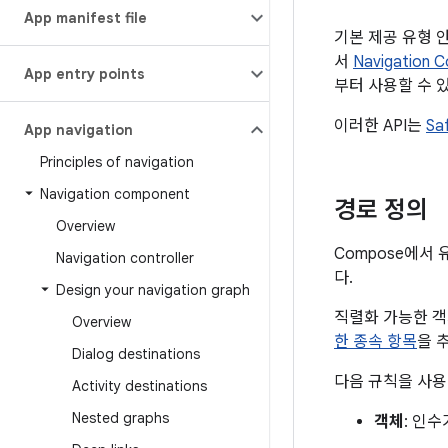
App manifest file
기본 제공 유형 
서
Navigation 
App entry points
부터 사용할 수 
이러한 API는
Sa
App navigation
Principles of navigation
Navigation component
경로 정의
Overview
Compose에서
Navigation controller
다.
Design your navigation graph
직렬화 가능한 
Overview
한 종속 항목
을 
Dialog destinations
다음 규칙을 사용
Activity destinations
Nested graphs
객체
: 인