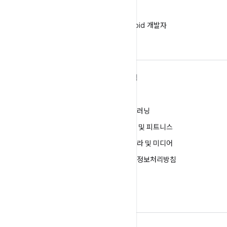
WeChat
WeChat에서 Android 개발자
팔로우
ANDROID 자세히 알아보기
탐색
Android
게임
엔터프라이즈용 Android
머신러닝
보안
건강 및 피트니스
소스
카메라 및 미디어
뉴스
개인정보처리방침
블로그
5G
팟캐스트