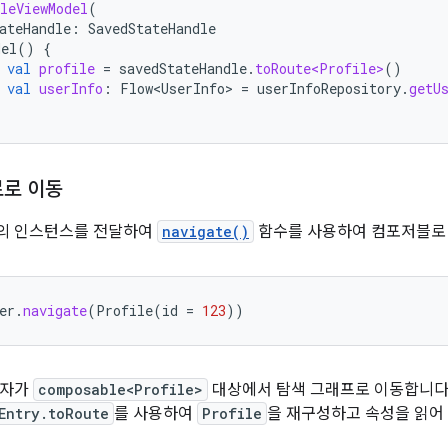
leViewModel
(
ateHandle
:
SavedStateHandle
del
()
{
val
profile
=
savedStateHandle
.
toRoute<Profile>
()
val
userInfo
:
Flow<UserInfo>
=
userInfoRepository
.
getU
로로 이동
의 인스턴스를 전달하여
navigate()
함수를 사용하여 컴포저블로 
er
.
navigate
(
Profile
(
id
=
123
))
용자가
composable<Profile>
대상에서 탐색 그래프로 이동합니다
Entry.toRoute
를 사용하여
Profile
을 재구성하고 속성을 읽어 