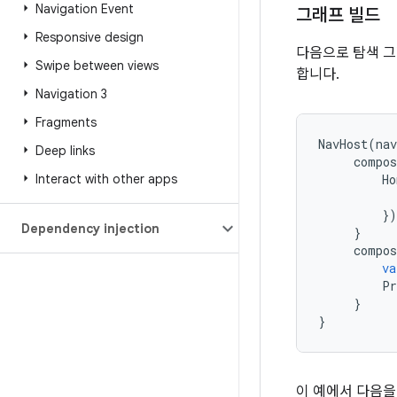
Navigation Event
그래프 빌드
Responsive design
다음으로 탐색 
Swipe between views
합니다.
Navigation 3
Fragments
NavHost
(
nav
Deep links
compos
Interact with other apps
Ho
})
Dependency injection
}
compos
va
Pr
}
}
이 예에서 다음을