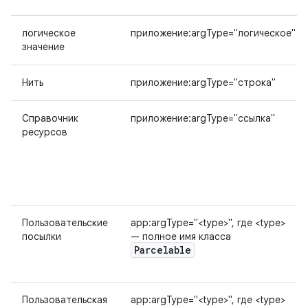
логическое
приложение:argType="логическое"
значение
Нить
приложение:argType="строка"
Справочник
приложение:argType="ссылка"
ресурсов
Пользовательские
app:argType="<type>", где <type>
посылки
— полное имя класса
Parcelable
Пользовательская
app:argType="<type>", где <type>