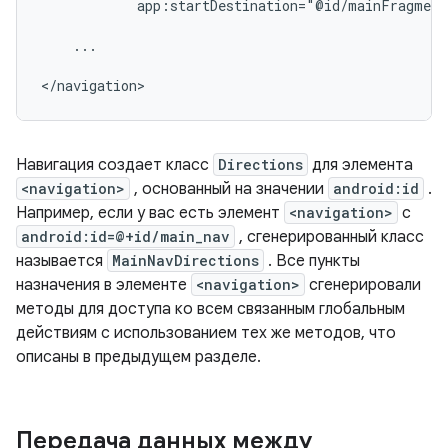
app:startDestination="@id/mainFragment
...

</navigation>
Навигация создает класс
Directions
для элемента
<navigation>
, основанный на значении
android:id
.
Например, если у вас есть элемент
<navigation>
с
android:id=@+id/main_nav
, сгенерированный класс
называется
MainNavDirections
. Все пункты
назначения в элементе
<navigation>
сгенерировали
методы для доступа ко всем связанным глобальным
действиям с использованием тех же методов, что
описаны в предыдущем разделе.
Передача данных между