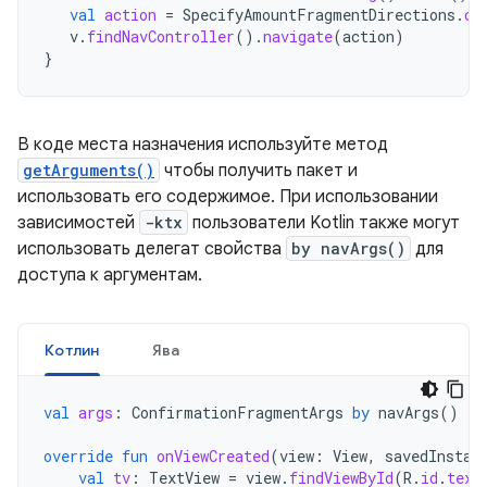
val
action
=
SpecifyAmountFragmentDirections
.
co
v
.
findNavController
().
navigate
(
action
)
}
В коде места назначения используйте метод
getArguments()
чтобы получить пакет и
использовать его содержимое. При использовании
зависимостей
-ktx
пользователи Kotlin также могут
использовать делегат свойства
by navArgs()
для
доступа к аргументам.
Котлин
Ява
val
args
:
ConfirmationFragmentArgs
by
navArgs
()
override
fun
onViewCreated
(
view
:
View
,
savedInstan
val
tv
:
TextView
=
view
.
findViewById
(
R
.
id
.
text