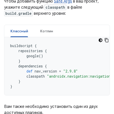
Чтобы добавить функцию
Safe Args
в ваш проект,
укажите следующий
classpath
в файле
build.gradle
верхнего уровня:
Классный
Котлин
buildscript
{
repositories
{
google
()
}
dependencies
{
def
nav_version
=
"2.9.8"
classpath
"androidx.navigation:navigation-
}
}
Вам также необходимо установить один из двух
доступных плагинов.