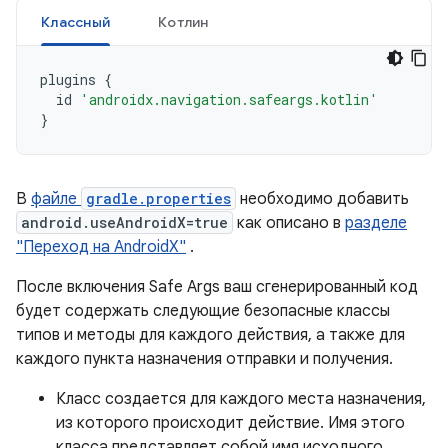
Классный
Котлин
plugins
{
id
'androidx.navigation.safeargs.kotlin'
}
В
файле
gradle.properties
необходимо добавить
android.useAndroidX=true
как описано в
разделе
"Переход на AndroidX"
.
После включения Safe Args ваш сгенерированный код
будет содержать следующие безопасные классы
типов и методы для каждого действия, а также для
каждого пункта назначения отправки и получения.
Класс создается для каждого места назначения,
из которого происходит действие. Имя этого
класса представляет собой имя исходного