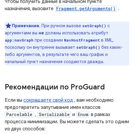
Чтобы получить данные в начальном пункте
назначения, вызовите
Fragment.getArguments()
.
Примечание.
При ручном вызове
с
setGraph()
аргументами вы
не
должны использовать атрибут
при создании
в XML,
app:navGraph
NavHostFragment
поскольку он внутренне вызывает
без каких-
setGraph()
либо аргументов, в результате чего ваш график и
начальный пункт назначения создаются дважды.
Рекомендации по Pro
Guard
Если вы
сокращаете свой код
, вам необходимо
предотвратить запутывание имен классов
Parcelable
,
Serializable
и
Enum
в рамках
процесса минимизации. Вы можете сделать это одним
из двух способов: