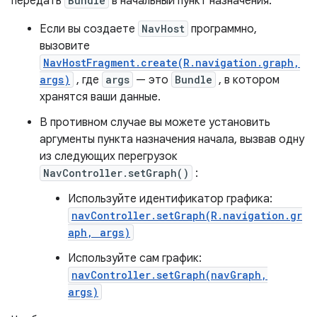
передать
Bundle
в начальный пункт назначения:
Если вы создаете
NavHost
программно,
вызовите
NavHostFragment.create(R.navigation.graph,
args)
, где
args
— это
Bundle
, в котором
хранятся ваши данные.
В противном случае вы можете установить
аргументы пункта назначения начала, вызвав одну
из следующих перегрузок
NavController.setGraph()
:
Используйте идентификатор графика:
navController.setGraph(R.navigation.gr
aph, args)
Используйте сам график:
navController.setGraph(navGraph,
args)