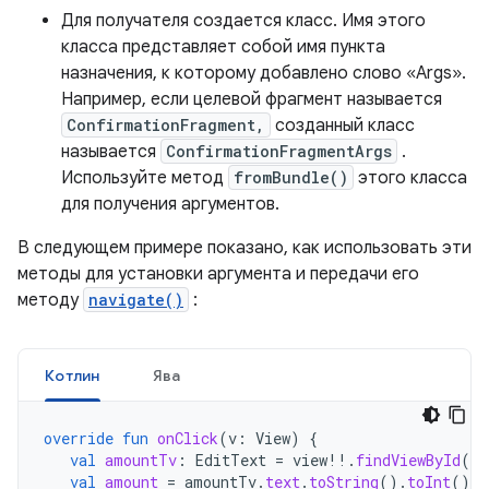
Для получателя создается класс. Имя этого
класса представляет собой имя пункта
назначения, к которому добавлено слово «Args».
Например, если целевой фрагмент называется
ConfirmationFragment,
созданный класс
называется
ConfirmationFragmentArgs
.
Используйте метод
fromBundle()
этого класса
для получения аргументов.
В следующем примере показано, как использовать эти
методы для установки аргумента и передачи его
методу
navigate()
:
Котлин
Ява
override
fun
onClick
(
v
:
View
)
{
val
amountTv
:
EditText
=
view
!!
.
findViewById
(
R
.
val
amount
=
amountTv
.
text
.
toString
().
toInt
()