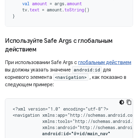
val
amount
=
args
.
amount
tv
.
text
=
amount
.
toString
()
}
Используйте Safe Args с глобальным
действием
При использовании Safe Args с
глобальным действием
вы должны указать значение
android:id
для
корневого элемента
<navigation>
, как показано в
следующем примере:
<?xml
version="1.0"
encoding="utf-8"?>

<navigation
android:id="@+id/main_nav"