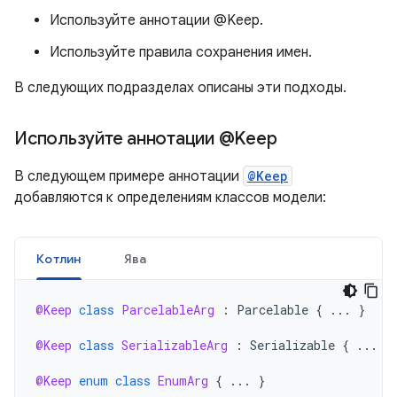
Используйте аннотации @Keep.
Используйте правила сохранения имен.
В следующих подразделах описаны эти подходы.
Используйте аннотации @Keep
В следующем примере аннотации
@Keep
добавляются к определениям классов модели:
Котлин
Ява
@Keep
class
ParcelableArg
:
Parcelable
{
...
}
@Keep
class
SerializableArg
:
Serializable
{
...
}
@Keep
enum
class
EnumArg
{
...
}