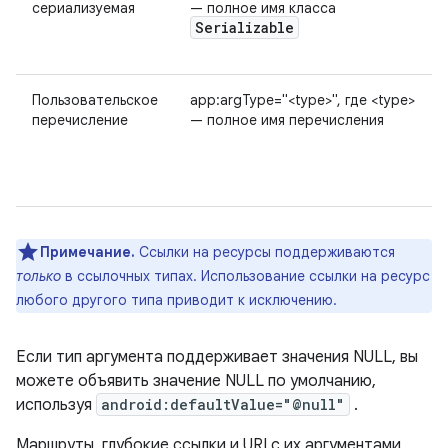
сериализуемая
— полное имя класса
Serializable
Пользовательское
app:argType="<type>", где <type>
перечисление
— полное имя перечисления
Примечание.
Ссылки на ресурсы поддерживаются
только
в ссылочных типах. Использование ссылки на ресурс
любого другого типа приводит к исключению.
Если тип аргумента поддерживает значения NULL, вы
можете объявить значение NULL по умолчанию,
используя
android:defaultValue="@null"
.
Маршруты, глубокие ссылки и URI с их аргументами