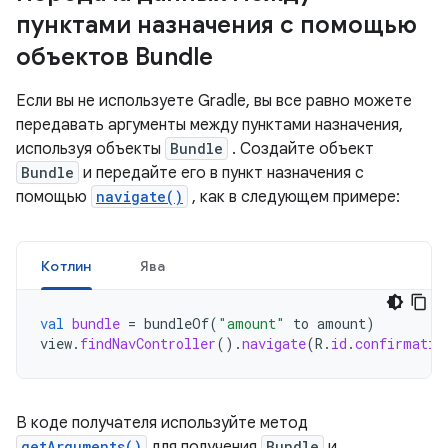
пунктами назначения с помощью
объектов Bundle
Если вы не используете Gradle, вы все равно можете
передавать аргументы между пунктами назначения,
используя объекты
Bundle
. Создайте объект
Bundle
и передайте его в пункт назначения с
помощью
navigate()
, как в следующем примере:
Котлин
Ява
val
bundle
=
bundleOf
(
"amount"
to
amount
)
view
.
findNavController
().
navigate
(
R
.
id
.
confirmatio
В коде получателя используйте метод
getArguments()
для получения
Bundle
и