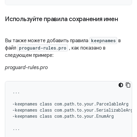
Используйте правила сохранения имен
Вы также можете добавить правила
keepnames
в
файл
proguard-rules.pro
, как показано в
следующем примере:
proguard-rules.pro
...

-keepnames class com.path.to.your.ParcelableArg

-keepnames class com.path.to.your.SerializableArg

-keepnames class com.path.to.your.EnumArg
