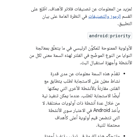
لمزيد من المعلومات عن تصنيفات فلاتر الأهداف، اطّلِع على
القسم
الرموز والتصنيفات
في النظرة العامة على بيان
التطبيق.
android:priority
الأولوية الممنوحة للمكوِّن الرئيسي في ما يتعلّق بمعالجة
النوايا من النوع الموضّح في الفلتر لهذه السمة معنى لكل من
الأنشطة وأجهزة استقبال البث.
تقدّم هذه السمة معلومات عن مدى قدرة
نشاط معيّن على الاستجابة لطلب يتطابق مع
الفلتر، مقارنةً بالأنشطة الأخرى التي يمكنها
أيضًا الاستجابة للطلب. عندما يمكن تنفيذ نية
من خلال عدة أنشطة ذات أولويات مختلفة، لا
يأخذ Android في الاعتبار سوى الأنشطة
التي تتضمن قيم أولوية أعلى كأهداف
محتملة للنية.
وتتحكّم هذه القيمة في ترتيب تنفيذ أجهزة