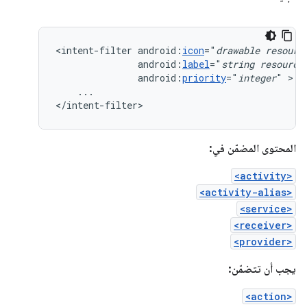
<intent-filter
android:
icon
="
drawable
resourc
android:
label
="
string
resource
android:
priority
="
integer
"
...

</intent-filter>
المحتوى المضمّن في:
<activity>
<activity-alias>
<service>
<receiver>
<provider>
يجب أن تتضمّن:
<action>