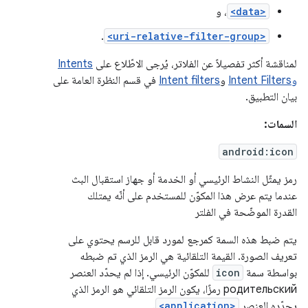
<data>
، و
.
<uri-relative-filter-group>
لمناقشة أكثر تفصيلاً عن الفلاتر، يُرجى الاطّلاع على
Intents
وIntent Filters
و
Intent filters
في قسم النظرة العامة على
بيان التطبيق.
السمات:
android:icon
رمز يمثّل النشاط الرئيسي أو الخدمة أو جهاز استقبال البث
عندما يتم عرض هذا المكوّن للمستخدم على أنّه يمتلك
القدرة الموضّحة في الفلتر
يتم ضبط هذه السمة كمرجع لمورد قابل للرسم يحتوي على
تعريف الصورة. القيمة التلقائية هي الرمز الذي تم ضبطه
بواسطة سمة
icon
للمكوّن الرئيسي. إذا لم يحدّد العنصر
родительский رمزًا، يكون الرمز التلقائي هو الرمز الذي
يحدّده العنصر
<application>
.