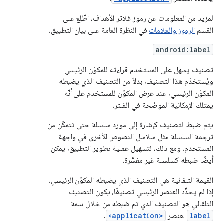
لمزيد من المعلومات عن رموز فلاتر الأهداف، اطّلِع على
القسم
الرموز والعلامات
في النظرة العامة على بيان التطبيق.
android:label
تصنيف يسهل على المستخدم قراءته للمكوّن الرئيسي
ويُستخدَم هذا التصنيف، بدلاً من التصنيف الذي يضبطه
المكوّن الرئيسي، عند عرض المكوّن للمستخدم على أنّه
يمتلك الإمكانية الموضّحة في الفلتر.
يتم ضبط التصنيف كإشارة إلى مورد سلسلة حتى تتمكّن من
ترجمة السلسلة مثل سلاسل النصوص الأخرى في واجهة
المستخدم. ومع ذلك، لتسهيل عملية تطوير التطبيق، يمكن
أيضًا ضبطه كسلسلة غير مفسَّرة.
القيمة التلقائية هي التصنيف الذي يضبطه المكوّن الرئيسي.
إذا لم يحدِّد العنصر الرئيسي تصنيفًا، يكون التصنيف
التلقائي هو التصنيف الذي تم ضبطه من خلال سمة
label
لعنصر
<application>
.