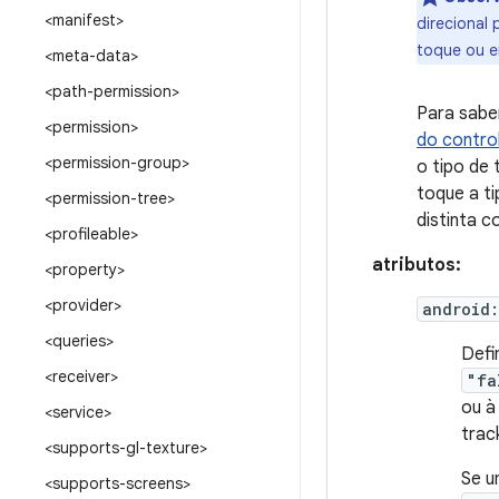
<manifest>
direcional 
toque ou e
<meta-data>
<path-permission>
Para sabe
<permission>
do contro
<permission-group>
o tipo de 
toque a t
<permission-tree>
distinta c
<profileable>
atributos:
<property>
<provider>
android
<queries>
Defi
<receiver>
"fa
ou à
<service>
trac
<supports-gl-texture>
Se u
<supports-screens>