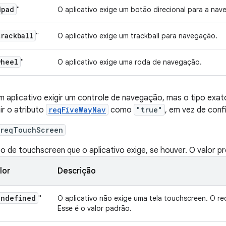
dpad
"
O aplicativo exige um botão direcional para a nav
trackball
"
O aplicativo exige um trackball para navegação.
wheel
"
O aplicativo exige uma roda de navegação.
m aplicativo exigir um controle de navegação, mas o tipo exat
nir o atributo
reqFiveWayNav
como
"true"
, em vez de conf
:reqTouchScreen
po de touchscreen que o aplicativo exige, se houver. O valor pr
lor
Descrição
undefined
"
O aplicativo não exige uma tela touchscreen. O re
Esse é o valor padrão.