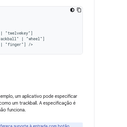
|
rackball"
|
|
"finger"]
/>
xemplo, um aplicativo pode especificar
 como um trackball. A especificação é
não funciona.
fereça suporte à entrada com botão