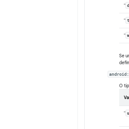
"
"
"
Se u
defi
android
O ti
Va
"