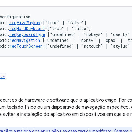
oid:
reqFiveWayNav
=["true"
|
oid:
reqHardKeyboard
=["true"
|
oid:
reqKeyboardType
=["undefined"
|
"nokeys"
|
"qwerty"
oid:
reqNavigation
=["undefined"
|
"nonav"
|
"dpad"
|
"t
oid:
reqTouchScreen
=["undefined"
|
"notouch"
|
"stylus"
t>
recursos de hardware e software que o aplicativo exige. Por e
um teclado físico ou um dispositivo de navegação específico,
 evitar a instalação do aplicativo em dispositivos em que ele 
vação
: a maioria dos apps não usa essa tag de manifesto.
Sempre
o