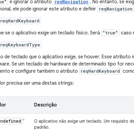
ue"
e ignorar o atributo
reqNavigation
. No entanto, se exi
cional, ele pode ignorar este atributo e definir
reqNavigation
:reqHardKeyboard
ne se o aplicativo exige um teclado físico. Será
"true"
caso 
:reqKeyboardType
po de teclado que o aplicativo exige, se houver. Esse atributo
ware. Se um teclado de hardware de determinado tipo for nece
ento e configure também o atributo
reqHardKeyboard
com
lor precisa ser uma destas strings:
lor
Descrição
undefined
"
O aplicativo não exige um teclado. Um requisito de
padrão.