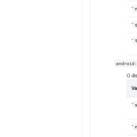
"
"
"
android
O di
Va
"
"