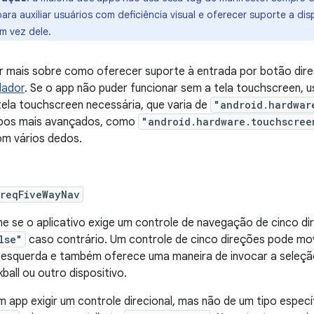
para auxiliar usuários com deficiência visual e oferecer suporte a d
m vez dele.
r mais sobre como oferecer suporte à entrada por botão direc
lador
. Se o app não puder funcionar sem a tela touchscreen, 
tela touchscreen necessária, que varia de
"android.hardwar
ipos mais avançados, como
"android.hardware.touchscree
om vários dedos.
:reqFiveWayNav
ne se o aplicativo exige um controle de navegação de cinco d
lse"
caso contrário. Um controle de cinco direções pode move
 esquerda e também oferece uma maneira de invocar a seleção 
kball ou outro dispositivo.
m app exigir um controle direcional, mas não de um tipo especí