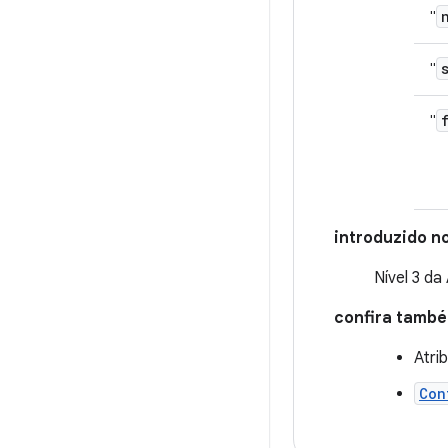
"
"
"
introduzido no
Nível 3 da
confira tamb
Atri
Con