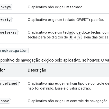
nokeys
"
O aplicativo não exige um teclado.
qwerty
"
O aplicativo exige um teclado QWERTY padrão.
twelvekey
"
O aplicativo exige um teclado de doze teclas, co
0
9
teclas para os dígitos de
a
, além das teclas
:reqNavigation
spositivo de navegação exigido pelo aplicativo, se houver. O va
lor
Descrição
undefined
"
O aplicativo não exige nenhum tipo de controle d
não foi definido. Esse é o valor padrão.
nonav
"
O aplicativo não exige um controle de navegação.