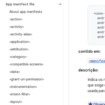
App manifest file
About app manifests
andr
<action>
andr
<activity>
andr
andr
<activity-alias>
andr
<application>
<attribution>
contido em:
<category>
<manifes
<compatible-screens>
descrição:
<data>
<grant-uri-permission>
Indica os 
que exige 
<instrumentation>
usada para
<intent-filter>
<layout>
Obser