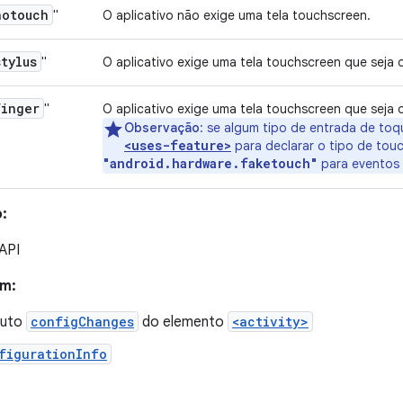
notouch
"
O aplicativo não exige uma tela touchscreen.
stylus
"
O aplicativo exige uma tela touchscreen que seja
finger
"
O aplicativo exige uma tela touchscreen que sej
Observação
: se algum tipo de entrada de toq
<uses-feature>
para declarar o tipo de to
"android.hardware.faketouch"
para eventos 
:
 API
ém:
buto
configChanges
do elemento
<activity>
figurationInfo