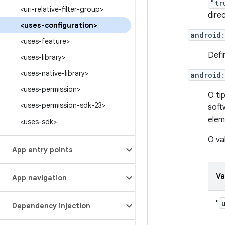
"tr
<uri-relative-filter-group>
dire
<uses-configuration>
android
<uses-feature>
Defi
<uses-library>
<uses-native-library>
android
<uses-permission>
O ti
<uses-permission-sdk-23>
soft
elem
<uses-sdk>
O va
App entry points
Va
App navigation
"
Dependency injection