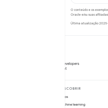
O conteúdo e os exemplos 
Oracle e/ou suas afiliadas
Última atualização 2025
WeChat
Siga o Android Developers
no WeChat
MAIS SOBRE O ANDROID
DESCOBRIR
Android
Jogos
Android para empresas
Machine learning