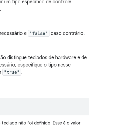
gir um tipo específico de controle
.
necessário e
"false"
caso contrário.
 não distingue teclados de hardware e de
ssário, especifique o tipo nesse
o
"true"
.
 teclado não foi definido. Esse é o valor