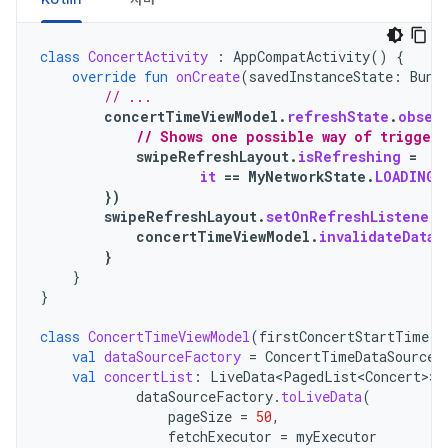
class
ConcertActivity
:
AppCompatActivity
()
{
override
fun
onCreate
(
savedInstanceState
:
Bund
// ...
concertTimeViewModel
.
refreshState
.
obser
// Shows one possible way of trigger
swipeRefreshLayout
.
isRefreshing
=
it
==
MyNetworkState
.
LOADING
})
swipeRefreshLayout
.
setOnRefreshListener
concertTimeViewModel
.
invalidateDataS
}
}
}
class
ConcertTimeViewModel
(
firstConcertStartTime
:
val
dataSourceFactory
=
ConcertTimeDataSourceF
val
concertList
:
LiveData<PagedList<Concert>
>
dataSourceFactory
.
toLiveData
(
pageSize
=
50
,
fetchExecutor
=
myExecutor