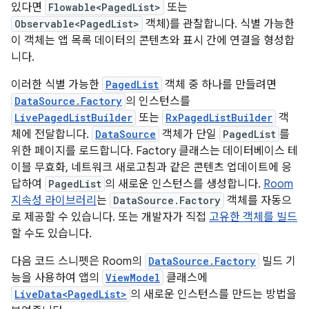
있다면
Flowable<PagedList>
또는
Observable<PagedList>
객체)를 관찰합니다. 식별 가능한
이 객체는 앱 목록 데이터의 콘텐츠와 표시 간에 연결을 형성합
니다.
이러한 식별 가능한
PagedList
객체 중 하나를 만들려면
DataSource.Factory
의 인스턴스를
LivePagedListBuilder
또는
RxPagedListBuilder
객
체에 전달합니다.
DataSource
객체가 단일
PagedList
를
위한 페이지를 로드합니다. Factory 클래스는 데이터베이스 테
이블 무효화, 네트워크 새로고침과 같은 콘텐츠 업데이트에 응
답하여
PagedList
의 새로운 인스턴스를 생성합니다.
Room
지속성 라이브러리
는
DataSource.Factory
객체를 자동으
로 제공할 수 있습니다. 또는 개발자가 직접
고유한 객체를 빌드
할 수도 있습니다.
다음 코드 스니펫은 Room의
DataSource.Factory
빌드 기
능을 사용하여 앱의
ViewModel
클래스에
LiveData<PagedList>
의 새로운 인스턴스를 만드는 방법을