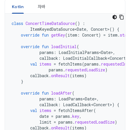
Kotlin
자바
class
ConcertTimeDataSource
()
:
ItemKeyedDataSource<Date
,
Concert
>
()
{
override
fun
getKey
(
item
:
Concert
)
=
item
.
star
override
fun
loadInitial
(
params
:
LoadInitialParams<Date>
,
callback
:
LoadInitialCallback<Concert>
val
items
=
fetchItems
(
params
.
requestedIni
params
.
requestedLoadSize
)
callback
.
onResult
(
items
)
}
override
fun
loadAfter
(
params
:
LoadParams<Date>
,
callback
:
LoadCallback<Concert>
)
{
val
items
=
fetchItemsAfter
(
date
=
params
.
key
,
limit
=
params
.
requestedLoadSize
)
callback
.
onResult
(
items
)