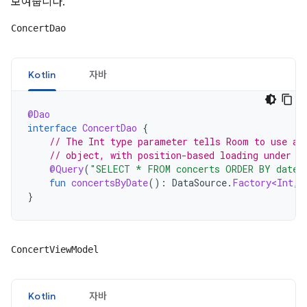
보여줍니다.
ConcertDao
Kotlin
자바
@Dao
interface
ConcertDao
{
// The Int type parameter tells Room to use a 
// object, with position-based loading under t
@Query
(
"SELECT * FROM concerts ORDER BY date 
fun
concertsByDate
():
DataSource
.
Factory<Int
,
}
ConcertViewModel
Kotlin
자바