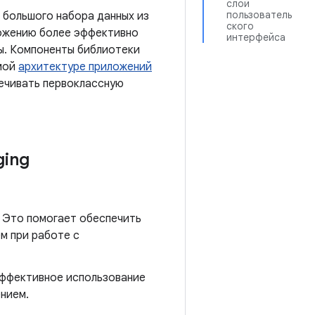
слой
пользователь
 большого набора данных из
ского
ложению более эффективно
интерфейса
сы. Компоненты библиотеки
емой
архитектуре приложений
ечивать первоклассную
ging
. Это помогает обеспечить
м при работе с
эффективное использование
нием.