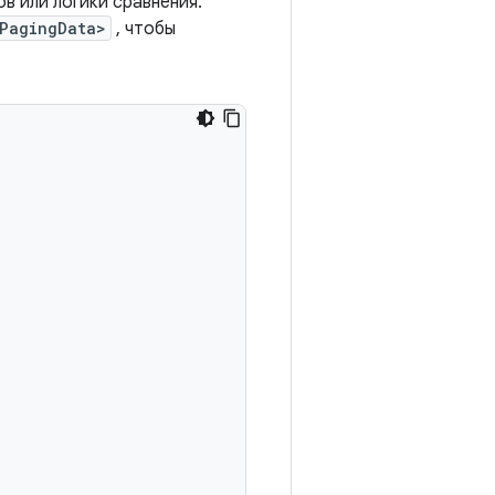
в или логики сравнения.
<PagingData>
, чтобы