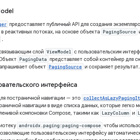
odel
ger
предоставляет публичный API для создания экземпляр
в реактивных потоках, на основе объекта
PagingSource
.
 связывающим слой
ViewModel
с пользовательским интерф
 Объект
PagingData
представляет собой контейнер для сн
запрашивает объект
PagingSource
и сохраняет результат.
овательского интерфейса
для постраничной навигации — это
collectAsLazyPagingIt
аничной навигации в виде списка данных, которые легко м
ленивой компоновки Compose, такими как
LazyColumn
и
лиотеку
androidx.paging:paging-compose
чтобы использ
позволяющие пользовательскому интерфейсу автоматически