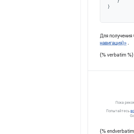
}
}
Для получения
навигация)»
.
{% verbatim %}
Пока реко
Попытайтесь
в
Go
{% endverbatim