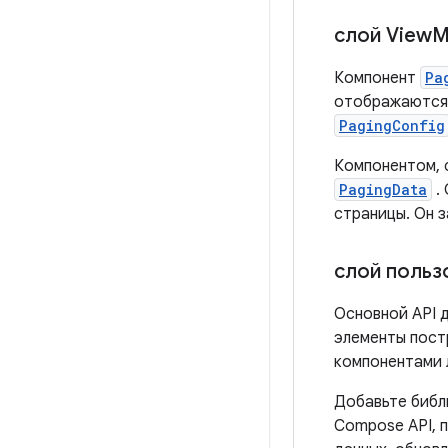
слой View
M
Компонент
Pa
отображаются 
PagingConfig
Компонентом,
PagingData
.
страницы. Он 
слой польз
Основной API 
элементы постр
компонентами 
Добавьте биб
Compose API, 