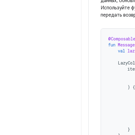
данных, обнов
Используйте 
передать воз
@Composabl
fun
Message
val
laz
LazyCo
ite
)
{
}