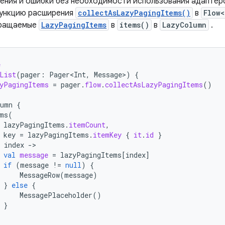
ления и ошибки без необходимости использования адаптеро
функцию расширения
collectAsLazyPagingItems()
в
Flow
вращаемые
LazyPagingItems
в
items()
в
LazyColumn
.
e
List
(
pager
:
Pager<Int
,
Message
>
)
{
yPagingItems
=
pager
.
flow
.
collectAsLazyPagingItems
()
lumn
{
ms
(
lazyPagingItems
.
itemCount
,
key
=
lazyPagingItems
.
itemKey
{
it
.
id
}
index
-
val
message
=
lazyPagingItems
[
index
]
if
(
message
!=
null
)
{
MessageRow
(
message
)
}
else
{
MessagePlaceholder
()
}