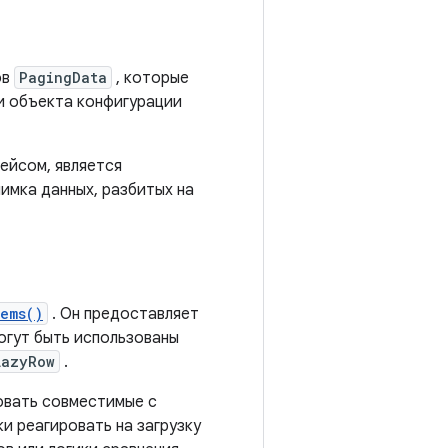
ов
PagingData
, которые
и объекта конфигурации
ейсом, является
имка данных, разбитых на
ems()
. Он предоставляет
огут быть использованы
LazyRow
.
овать совместимые с
 реагировать на загрузку