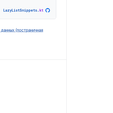
LazyListSnippets
.
kt
 данных (постраничная