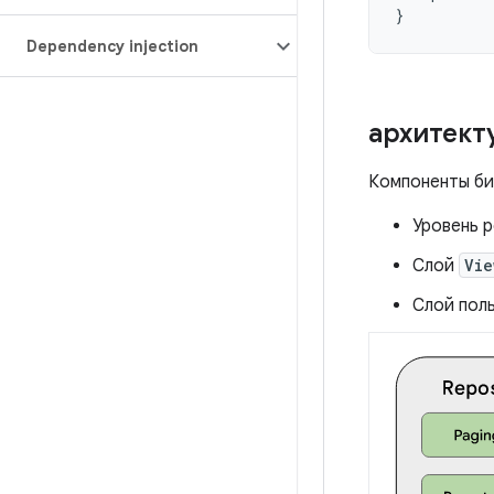
}
Dependency injection
архитект
Компоненты би
Уровень 
Слой
Vie
Слой пол