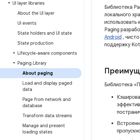
UI layer libraries
Библиотека Pa
About the UI layer
локального хр
использовать 
UI events
Paging разраб
State holders and UI state
Android
, чисто
State production
поддержку Kotl
Lifecycle-aware components
Paging Library
Преимуще
About paging
Load and display paged
Библиотека «П
data
Кэширова
Page from network and
эффектив
database
пострани
Transform data streams
Встроенн
Manage and present
пропускн
loading states