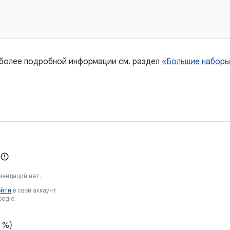
 более подробной информации см. раздел
«Большие наборы
мендаций нет.
ойти
в свой аккаунт
ogle.
 %}