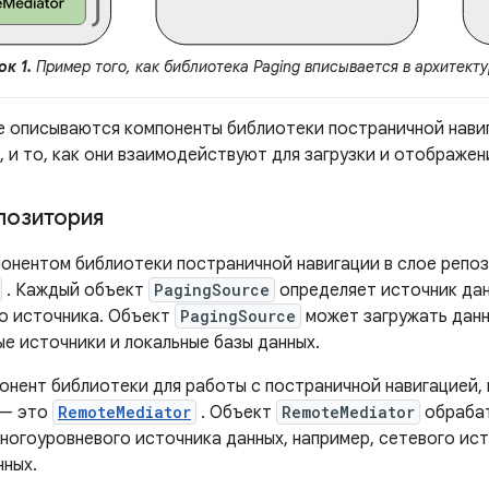
к 1.
Пример того, как библиотека Paging вписывается в архитект
е описываются компоненты библиотеки постраничной нави
 и то, как они взаимодействуют для загрузки и отображен
позитория
онентом библиотеки постраничной навигации в слое репоз
. Каждый объект
PagingSource
определяет источник дан
го источника. Объект
PagingSource
может загружать данн
е источники и локальные базы данных.
онент библиотеки для работы с постраничной навигацией,
 — это
RemoteMediator
. Объект
RemoteMediator
обрабат
многоуровневого источника данных, например, сетевого ис
нных.