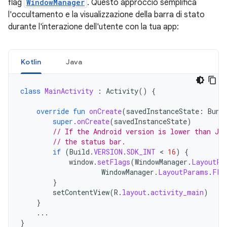
flag
WindowManager
. Questo approccio semplifica
l'occultamento e la visualizzazione della barra di stato
durante l'interazione dell'utente con la tua app:
Kotlin
Java
class
MainActivity
:
Activity
()
{
override
fun
onCreate
(
savedInstanceState
:
Bund
super
.
onCreate
(
savedInstanceState
)
// If the Android version is lower than Jel
// the status bar.
if
(
Build
.
VERSION
.
SDK_INT
 < 
16
)
{
window
.
setFlags
(
WindowManager
.
LayoutPa
WindowManager
.
LayoutParams
.
FLA
}
setContentView
(
R
.
layout
.
activity_main
)
}
...
}