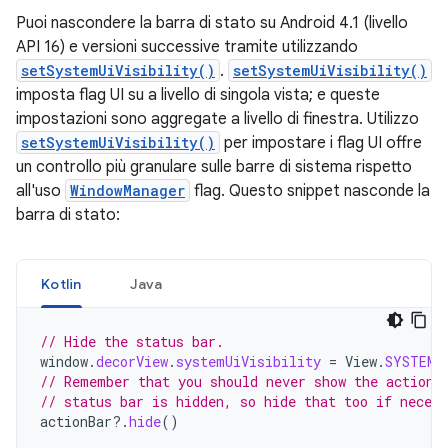
Puoi nascondere la barra di stato su Android 4.1 (livello
API 16) e versioni successive tramite utilizzando
setSystemUiVisibility()
.
setSystemUiVisibility()
imposta flag UI su a livello di singola vista; e queste
impostazioni sono aggregate a livello di finestra. Utilizzo
setSystemUiVisibility()
per impostare i flag UI offre
un controllo più granulare sulle barre di sistema rispetto
all'uso
WindowManager
flag. Questo snippet nasconde la
barra di stato:
Kotlin
Java
// Hide the status bar.
window
.
decorView
.
systemUiVisibility
=
View
.
SYSTEM_
// Remember that you should never show the action 
// status bar is hidden, so hide that too if necess
actionBar
?.
hide
()