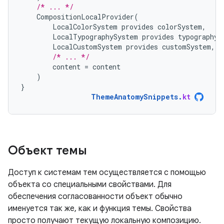
/* ... */
CompositionLocalProvider
(
LocalColorSystem
provides
colorSystem
,
LocalTypographySystem
provides
typographyS
LocalCustomSystem
provides
customSystem
,
/* ... */
content
=
content
)
}
ThemeAnatomySnippets
.
kt
Объект темы
Доступ к системам тем осуществляется с помощью
объекта со специальными свойствами. Для
обеспечения согласованности объект обычно
именуется так же, как и функция темы. Свойства
просто получают текущую локальную композицию.