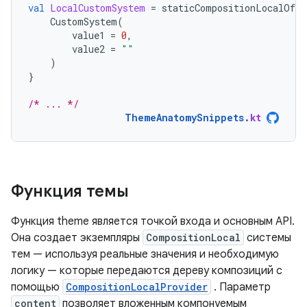
val
LocalCustomSystem
=
staticCompositionLocalOf
{
CustomSystem
(
value1
=
0
,
value2
=
""
)
}
/* ... */
ThemeAnatomySnippets
.
kt
Функция темы
Функция theme является точкой входа и основным API.
Она создает экземпляры
CompositionLocal
системы
тем — используя реальные значения и необходимую
логику — которые передаются дереву композиций с
помощью
CompositionLocalProvider
. Параметр
content
позволяет вложенным компонуемым