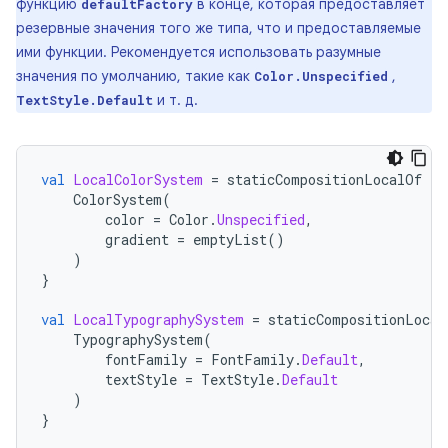
функцию
в конце, которая предоставляет
defaultFactory
резервные значения того же типа, что и предоставляемые
ими функции. Рекомендуется использовать разумные
значения по умолчанию, такие как
,
Color.Unspecified
и т. д.
TextStyle.Default
val
LocalColorSystem
=
staticCompositionLocalOf
{
ColorSystem
(
color
=
Color
.
Unspecified
,
gradient
=
emptyList
()
)
}
val
LocalTypographySystem
=
staticCompositionLocal
TypographySystem
(
fontFamily
=
FontFamily
.
Default
,
textStyle
=
TextStyle
.
Default
)
}