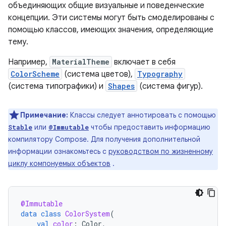
объединяющих общие визуальные и поведенческие
концепции. Эти системы могут быть смоделированы с
помощью классов, имеющих значения, определяющие
тему.
Например,
MaterialTheme
включает в себя
ColorScheme
(система цветов),
Typography
(система типографики) и
Shapes
(система фигур).
Примечание:
Классы следует аннотировать с помощью
или
чтобы предоставить информацию
Stable
@Immutable
компилятору Compose. Для получения дополнительной
информации ознакомьтесь с
руководством по жизненному
циклу компонуемых объектов
.
@Immutable
data
class
ColorSystem
(
val
color
:
Color
,