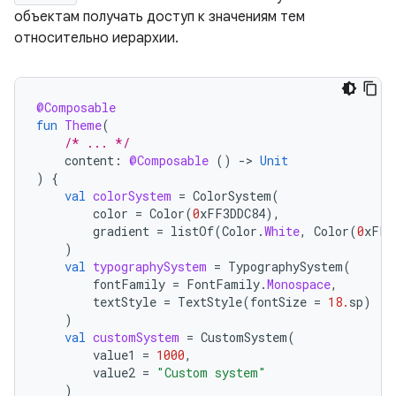
объектам получать доступ к значениям тем
относительно иерархии.
@Composable
fun
Theme
(
/* ... */
content
:
@Composable
()
-
>
Unit
)
{
val
colorSystem
=
ColorSystem
(
color
=
Color
(
0
xFF3DDC84
),
gradient
=
listOf
(
Color
.
White
,
Color
(
0
xFFD
)
val
typographySystem
=
TypographySystem
(
fontFamily
=
FontFamily
.
Monospace
,
textStyle
=
TextStyle
(
fontSize
=
18.
sp
)
)
val
customSystem
=
CustomSystem
(
value1
=
1000
,
value2
=
"Custom system"
)