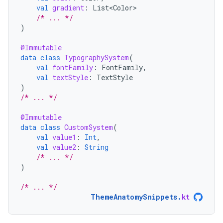
val
gradient
:
List<Color>
/* ... */
)
@Immutable
data
class
TypographySystem
(
val
fontFamily
:
FontFamily
,
val
textStyle
:
TextStyle
)
/* ... */
@Immutable
data
class
CustomSystem
(
val
value1
:
Int
,
val
value2
:
String
/* ... */
)
/* ... */
ThemeAnatomySnippets
.
kt