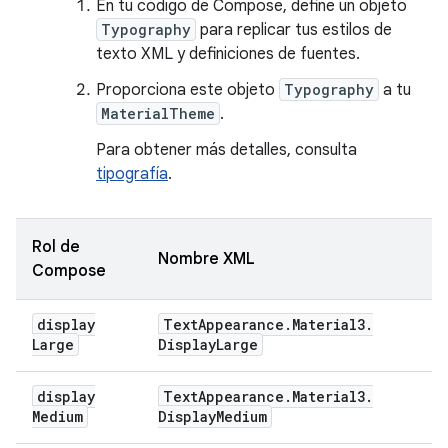
En tu código de Compose, define un objeto
Typography
para replicar tus estilos de
texto XML y definiciones de fuentes.
Proporciona este objeto
Typography
a tu
MaterialTheme
.
Para obtener más detalles, consulta
tipografía
.
Rol de
Nombre XML
Compose
display
Text
Appearance
.
Material3
.
Large
Display
Large
display
Text
Appearance
.
Material3
.
Medium
Display
Medium