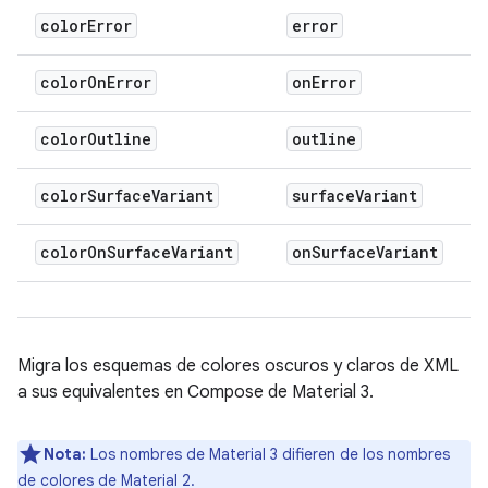
color
Error
error
color
On
Error
on
Error
color
Outline
outline
color
Surface
Variant
surface
Variant
color
On
Surface
Variant
on
Surface
Variant
Migra los esquemas de colores oscuros y claros de XML
a sus equivalentes en Compose de Material 3.
Nota:
Los nombres de Material 3 difieren de los nombres
de colores de Material 2.