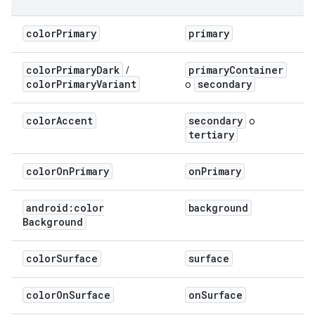
color
Primary
primary
color
Primary
Dark
primary
Container
/
color
Primary
Variant
secondary
o
color
Accent
secondary
o
tertiary
color
On
Primary
on
Primary
android:color
background
Background
color
Surface
surface
color
On
Surface
on
Surface