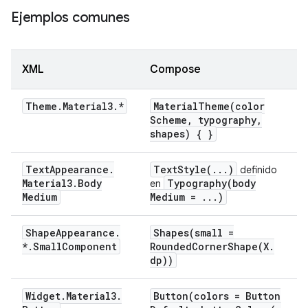
Ejemplos comunes
XML
Compose
Theme
.
Material3
.
*
MaterialTheme(
color
Scheme
,
typography
,
shapes) { }
Text
Appearance
.
TextStyle(
.
.
.
)
definido
Material3
.
Body
Typography(
body
en
Medium
Medium =
.
.
.
)
Shape
Appearance
.
Shapes(
small =
*
.
Small
Component
RoundedCornerShape(
X
.
dp))
Widget
.
Material3
.
Button(
colors = Button