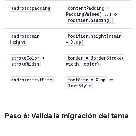
android:padding
content
Padding =
PaddingValues(
.
.
.
)
o
Modifier
.
padding(
)
android:min
Modifier
.
heightIn(
min
Height
= X
.
dp)
stroke
Color
border =
BorderStroke(
+
stroke
Width
width
,
color)
android:text
Size
font
Size = X
.
sp
en
Text
Style
Paso 6: Valida la migración del tema