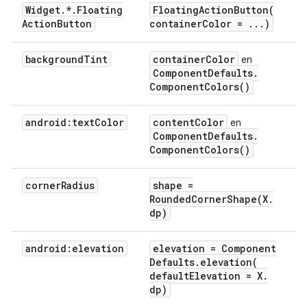
Widget
.
*
.
Floating
FloatingActionButton(
Action
Button
container
Color =
.
.
.
)
background
Tint
container
Color
en
Component
Defaults
.
Component
Colors(
)
android:text
Color
content
Color
en
Component
Defaults
.
Component
Colors(
)
corner
Radius
shape =
RoundedCornerShape(
X
.
dp)
android:elevation
elevation = Component
Defaults
.
elevation(
default
Elevation = X
.
dp)