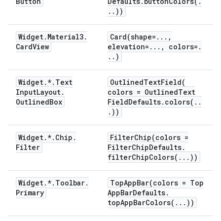
Button
Defaults
.
buttonColors(
.
.
.
))
Widget
.
Material3
.
Card(
shape=
.
.
.
,
Card
View
elevation=
.
.
.
,
colors=
.
.
.
)
Widget
.
*
.
Text
OutlinedTextField(
Input
Layout
.
colors = Outlined
Text
Outlined
Box
Field
Defaults
.
colors(
.
.
.
))
Widget
.
*
.
Chip
.
FilterChip(
colors =
Filter
Filter
Chip
Defaults
.
filterChipColors(
.
.
.
))
Widget
.
*
.
Toolbar
.
TopAppBar(
colors = Top
Primary
App
Bar
Defaults
.
topAppBarColors(
.
.
.
))