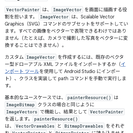
VectorPainter
は、
ImageVector
を画面に描画する役
割を担います。
ImageVector
は、Scalable Vector
Graphics（SVG）コマンドのサブセットをサポートしてい
ます。すべての画像をベクターで表現できるわけではあり
ません（たとえば、カメラで撮影した写真をベクターに変
換することはできません）。
カスタム
ImageVector
を作成するには、既存のベクタ
ー型ドローアブル XML ファイルをインポートするか（
イ
ンポート ツール
を使用して Android Studio にインポー
ト）、クラスを実装して path コマンドを手動で実行しま
す。
基本的なユースケースでは、
painterResource()
は
ImageBitmap
クラスの場合と同じように
ImageVectors
で機能し、結果として
VectorPainter
を返します。
painterResource()
は、
VectorDrawables
と
BitmapDrawables
をそれぞ