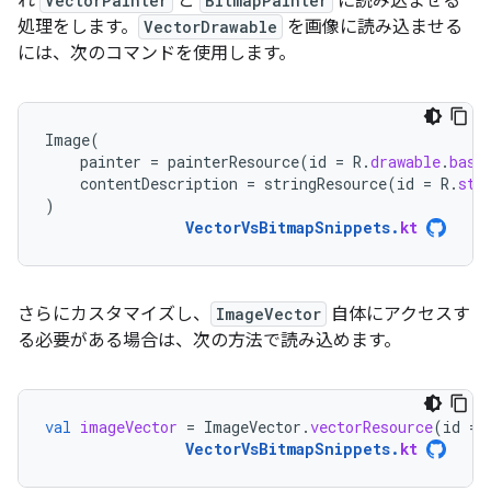
れ
VectorPainter
と
BitmapPainter
に読み込ませる
処理をします。
VectorDrawable
を画像に読み込ませる
には、次のコマンドを使用します。
Image
(
painter
=
painterResource
(
id
=
R
.
drawable
.
base
contentDescription
=
stringResource
(
id
=
R
.
str
)
VectorVsBitmapSnippets
.
kt
さらにカスタマイズし、
ImageVector
自体にアクセスす
る必要がある場合は、次の方法で読み込めます。
val
imageVector
=
ImageVector
.
vectorResource
(
id
=
VectorVsBitmapSnippets
.
kt