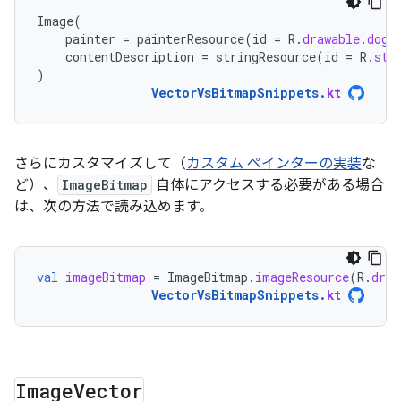
Image
(
painter
=
painterResource
(
id
=
R
.
drawable
.
dog
)
contentDescription
=
stringResource
(
id
=
R
.
str
)
VectorVsBitmapSnippets
.
kt
さらにカスタマイズして（
カスタム ペインターの実装
な
ど）、
ImageBitmap
自体にアクセスする必要がある場合
は、次の方法で読み込めます。
val
imageBitmap
=
ImageBitmap
.
imageResource
(
R
.
draw
VectorVsBitmapSnippets
.
kt
Image
Vector