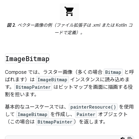
図 2
. ベクター画像の例（ファイル拡張子は .xml または Kotlin コ
ードで定義）。
Image
Bitmap
Compose では、ラスター画像（多くの場合
Bitmap
と呼
ばれます）は
ImageBitmap
インスタンスに読み込めま
す。
BitmapPainter
はビットマップを画面に描画する役
割を担います。
基本的なユースケースでは、
painterResource()
を使用
して
ImageBitmap
を作成し、
Painter
オブジェクト
（この場合は
BitmapPainter
）を返します。