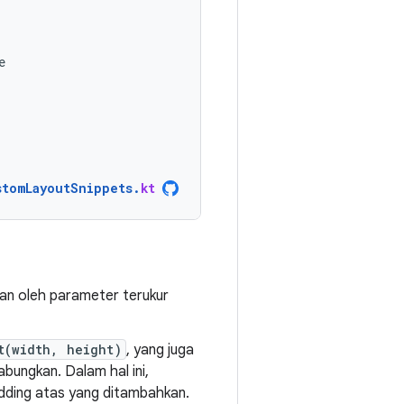
e
stomLayoutSnippets
.
kt
kan oleh parameter terukur
t(width, height)
, yang juga
ungkan. Dalam hal ini,
adding atas yang ditambahkan.