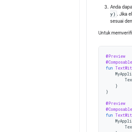
Anda dapa
y)
. Jika 
sesuai de
Untuk memverifi
@Preview
@Composabl
fun
TextWit
MyAppli
Tex
}
}
@Preview
@Composabl
fun
TextWit
MyAppli
Tex