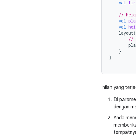
val
fir
// Heig
val
pla
val
hei
layout
(
// 
pla
}
}
Inilah yang terj
Di parame
dengan m
Anda men
memberika
tempatnya