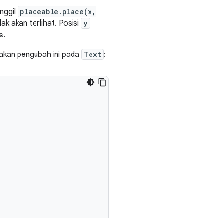
nggil
placeable.place(x,
ak akan terlihat. Posisi
y
s.
nakan pengubah ini pada
Text
: