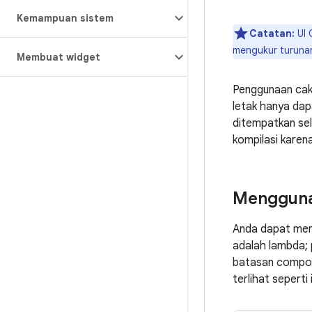
Kemampuan sistem
Catatan:
UI 
mengukur turunan
Membuat widget
Penggunaan ca
letak hanya dap
ditempatkan sel
kompilasi kare
Mengguna
Anda dapat me
adalah lambda;
batasan compos
terlihat seperti i