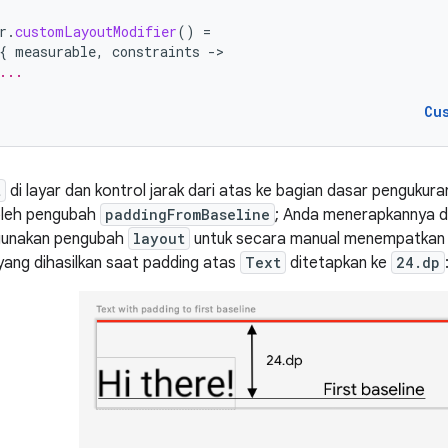
r
.
customLayoutModifier
()
=
{
measurable
,
constraints
-
...
Cu
t
di layar dan kontrol jarak dari atas ke bagian dasar pengukuran
 oleh pengubah
paddingFromBaseline
; Anda menerapkannya di
gunakan pengubah
layout
untuk secara manual menempatkan c
 yang dihasilkan saat padding atas
Text
ditetapkan ke
24.dp