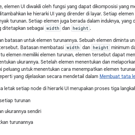
elemen UI diwakili oleh fungsi yang dapat dikomposisi yang m
tambahkan ke hierarki UI yang dirender di layar. Setiap elemen 
yak turunan. Setiap elemen juga berada dalam induknya, yang di
g ditetapkan sebagai
width
dan
height
.
an batasan untuk elemen turunannya. Sebuah elemen diminta u
tersebut. Batasan membatasi
width
dan
height
minimum da
atu elemen memiliki elemen turunan, elemen tersebut dapat men
tukan ukurannya. Setelah elemen menentukan dan melaporkan 
ki peluang untuk menentukan cara menempatkan elemen turunan
 seperti yang dijelaskan secara mendetail dalam
Membuat tata l
 letak setiap node di hierarki UI merupakan proses tiga langka
setiap turunan
n ukurannya sendiri
kan turunannya