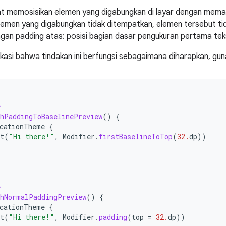
t memosisikan elemen yang digabungkan di layar dengan mema
elemen yang digabungkan tidak ditempatkan, elemen tersebut tid
ngan padding atas: posisi bagian dasar pengukuran pertama tek
kasi bahwa tindakan ini berfungsi sebagaimana diharapkan, gu
e
hPaddingToBaselinePreview
()
{
cationTheme
{
t
(
"Hi there!"
,
Modifier
.
firstBaselineToTop
(
32.
dp
))
e
hNormalPaddingPreview
()
{
cationTheme
{
t
(
"Hi there!"
,
Modifier
.
padding
(
top
=
32.
dp
))