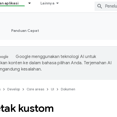
 aplikasi
Lainnya
Panduan Cepat
Google menggunakan teknologi AI untuk
an konten ke dalam bahasa pilihan Anda. Terjemahan AI
ngandung kesalahan.
s
Develop
Core areas
UI
Dokumen
etak kustom