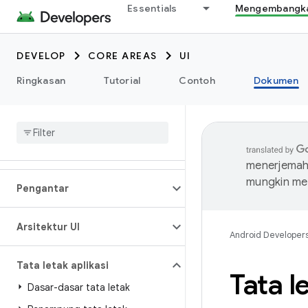
Essentials
Mengembangkan
DEVELOP
CORE AREAS
UI
Ringkasan
Tutorial
Contoh
Dokumen
menerjemahk
mungkin me
Pengantar
Arsitektur UI
Android Developer
Tata letak aplikasi
Tata l
Dasar-dasar tata letak