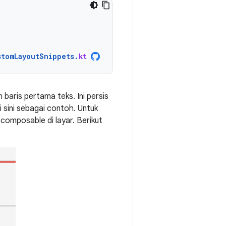
stomLayoutSnippets
.
kt
 baris pertama teks. Ini persis
 sini sebagai contoh. Untuk
omposable di layar. Berikut
: