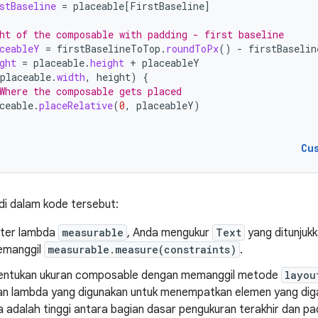
stBaseline
=
placeable
[
FirstBaseline
]
ht of the composable with padding - first baseline
ceableY
=
firstBaselineToTop
.
roundToPx
()
-
firstBaselin
ght
=
placeable
.
height
+
placeableY
placeable
.
width
,
height
)
{
Where the composable gets placed
ceable
.
placeRelative
(
0
,
placeableY
)
Cu
adi dalam kode tersebut:
ter lambda
measurable
, Anda mengukur
Text
yang ditunjuk
emanggil
measurable.measure(constraints)
.
entukan ukuran composable dengan memanggil metode
layou
n lambda yang digunakan untuk menempatkan elemen yang digab
 adalah tinggi antara bagian dasar pengukuran terakhir dan p