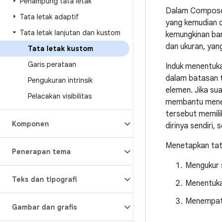
Penampung tata letak
Dalam Compose, 
Tata letak adaptif
yang kemudian di
Tata letak lanjutan dan kustom
kemungkinan ban
dan ukuran, yan
Tata letak kustom
Garis perataan
Induk menentuk
dalam batasan 
Pengukuran intrinsik
elemen. Jika su
Pelacakan visibilitas
membantu menen
tersebut memili
Komponen
dirinya sendiri,
Menetapkan tata
Penerapan tema
Mengukur 
Teks dan tipografi
Menentuka
Menempat
Gambar dan grafis