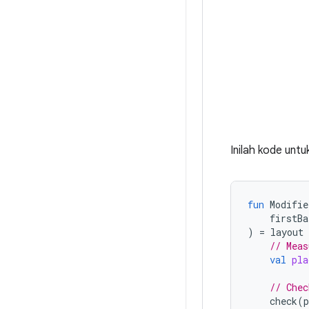
Inilah kode unt
fun
Modifie
firstBa
)
=
layout
// Meas
val
pla
// Chec
check
(
p