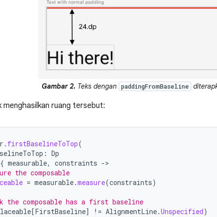
Gambar 2.
Teks dengan
diterap
paddingFromBaseline
uk menghasilkan ruang tersebut:
r
.
firstBaselineToTop
(
selineToTop
:
Dp
{
measurable
,
constraints
-
ure the composable
ceable
=
measurable
.
measure
(
constraints
)
k the composable has a first baseline
laceable
[
FirstBaseline
]
!=
AlignmentLine
.
Unspecified
)