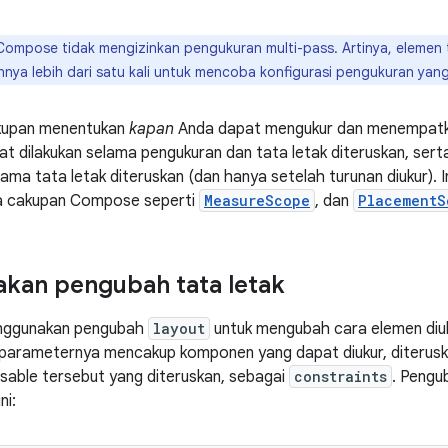
Compose tidak mengizinkan pengukuran multi-pass. Artinya, elemen t
nya lebih dari satu kali untuk mencoba konfigurasi pengukuran yan
kupan menentukan
kapan
Anda dapat mengukur dan menempatka
at dilakukan selama pengukuran dan tata letak diteruskan, ser
ama tata letak diteruskan (dan hanya setelah turunan diukur). 
na cakupan Compose seperti
MeasureScope
, dan
PlacementS
kan pengubah tata letak
nggunakan pengubah
layout
untuk mengubah cara elemen diuk
 parameternya mencakup komponen yang dapat diukur, diterus
able tersebut yang diteruskan, sebagai
constraints
. Pengu
ni: