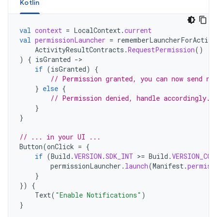
Kotlin
val
context
=
LocalContext
.
current
val
permissionLauncher
=
rememberLauncherForActivi
ActivityResultContracts
.
RequestPermission
()
)
{
isGranted
-
if
(
isGranted
)
{
// Permission granted, you can now send no
}
else
{
// Permission denied, handle accordingly.
}
}
// ... in your UI ...
Button
(
onClick
=
{
if
(
Build
.
VERSION
.
SDK_INT
>
=
Build
.
VERSION_COD
permissionLauncher
.
launch
(
Manifest
.
permiss
}
})
{
Text
(
"Enable Notifications"
)
}