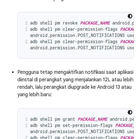
adb shell pm revoke 
PACKAGE_NAME
 android.pe
adb shell pm clear-permission-flags 
PACKAGE
  android.permission.POST_NOTIFICATIONS user
adb shell pm clear-permission-flags 
PACKAGE
  android.permission.POST_NOTIFICATIONS user
Pengguna tetap mengaktifkan notifikasi saat aplikasi
diinstal di perangkat yang menjalankan 12L atau lebih
rendah, lalu perangkat diupgrade ke Android 13 atau
yang lebih baru:
adb shell pm grant 
PACKAGE_NAME
 android.per
adb shell pm set-permission-flags 
PACKAGE_N
  android.permission.POST_NOTIFICATIONS user
adb shell pm clear-permission-flags 
PACKAGE