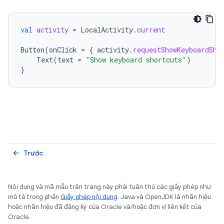
val
activity
=
LocalActivity
.
current
Button
(
onClick
=
{
activity
.
requestShowKeyboardSho
Text
(
text
=
"Show keyboard shortcuts"
)
}
Trước
arrow_back
Nội dung và mã mẫu trên trang này phải tuân thủ các giấy phép như
mô tả trong phần
Giấy phép nội dung
. Java và OpenJDK là nhãn hiệu
hoặc nhãn hiệu đã đăng ký của Oracle và/hoặc đơn vị liên kết của
Oracle.