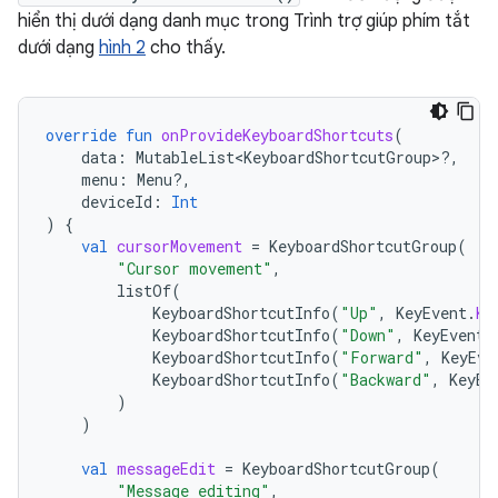
hiển thị dưới dạng danh mục trong Trình trợ giúp phím tắt
dưới dạng
hình 2
cho thấy.
override
fun
onProvideKeyboardShortcuts
(
data
:
MutableList<KeyboardShortcutGroup>?,
menu
:
Menu?,
deviceId
:
Int
)
{
val
cursorMovement
=
KeyboardShortcutGroup
(
"Cursor movement"
,
listOf
(
KeyboardShortcutInfo
(
"Up"
,
KeyEvent
.
KE
KeyboardShortcutInfo
(
"Down"
,
KeyEvent
.
KeyboardShortcutInfo
(
"Forward"
,
KeyEve
KeyboardShortcutInfo
(
"Backward"
,
KeyEv
)
)
val
messageEdit
=
KeyboardShortcutGroup
(
"Message editing"
,