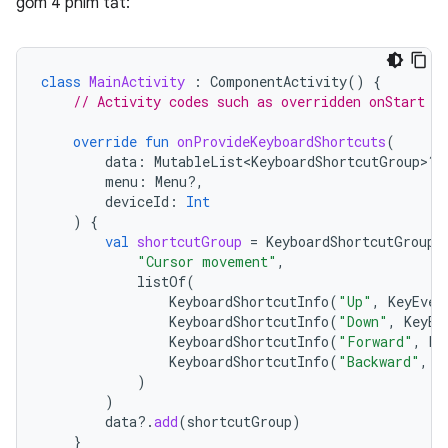
gồm 4 phím tắt:
class
MainActivity
:
ComponentActivity
()
{
// Activity codes such as overridden onStart m
override
fun
onProvideKeyboardShortcuts
(
data
:
MutableList<KeyboardShortcutGroup>?,
menu
:
Menu?,
deviceId
:
Int
)
{
val
shortcutGroup
=
KeyboardShortcutGroup
(
"Cursor movement"
,
listOf
(
KeyboardShortcutInfo
(
"Up"
,
KeyEven
KeyboardShortcutInfo
(
"Down"
,
KeyEv
KeyboardShortcutInfo
(
"Forward"
,
Ke
KeyboardShortcutInfo
(
"Backward"
,
K
)
)
data
?.
add
(
shortcutGroup
)
}