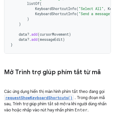
listOf
(
KeyboardShortcutInfo
(
"Select All"
,
Key
KeyboardShortcutInfo
(
"Send a message"
,
)
)
data
?.
add
(
cursorMovement
)
data
?.
add
(
messageEdit
)
}
Mở Trình trợ giúp phím tắt từ mã
Các ứng dụng hiển thị màn hình phím tắt theo đang gọi
requestShowKeyboardShortcuts()
. Trong đoạn mã
sau, Trình trợ giúp phím tắt sẽ mở ra khi người dùng nhấn
vào hoặc nhấp vào nút hay nhấn phím
Enter
.