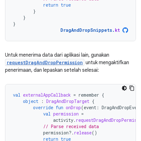
return
true
}
}
}
DragAndDropSnippets
.
kt
Untuk menerima data dari aplikasi lain, gunakan
requestDragAndDropPermission
untuk mengaktifkan
penerimaan, dan lepaskan setelah selesai:
val
externalAppCallback
=
remember
{
object
:
DragAndDropTarget
{
override
fun
onDrop
(
event
:
DragAndDropEven
val
permission
=
activity
.
requestDragAndDropPermiss
// Parse received data
permission
?.
release
()
return
true