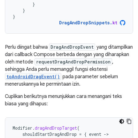
}
}
}
DragAndDropSnippets
.
kt
Perlu diingat bahwa
DragAndDropEvent
yang ditampilkan
dari callback Compose berbeda dengan yang diharapkan
oleh metode
requestDragAndDropPermission
,
sehingga Anda perlu memanggil fungsi ekstensi
toAndroidDragEvent()
pada parameter sebelum
meneruskannya ke permintaan izin.
Cuplikan berikutnya menunjukkan cara menangani teks
biasa yang dihapus:
Modifier
.
dragAndDropTarget
(
shouldStartDragAndDrop
=
{
event
-