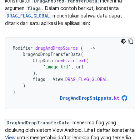
konstruktor
DragAndDropTransferData
menerima
argumen
flags
. Dalam contoh berikut, konstanta
DRAG_FLAG_GLOBAL
menentukan bahwa data dapat
ditarik dari satu aplikasi ke aplikasi lain:
Modifier
.
dragAndDropSource
{
_
-
DragAndDropTransferData
(
ClipData
.
newPlainText
(
"image Url"
,
url
),
flags
=
View
.
DRAG_FLAG_GLOBAL
)
}
DragAndDropSnippets
.
kt
DragAndDropTransferData
menerima flag yang
didukung oleh sistem View Android. Lihat daftar konstanta
View
untuk mengetahui daftar lengkap flag yang tersedia.