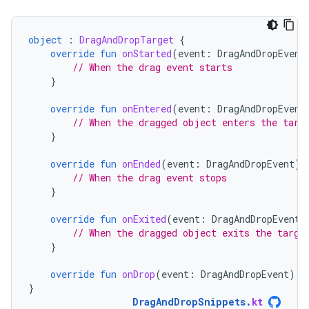
object
:
DragAndDropTarget
{
override
fun
onStarted
(
event
:
DragAndDropEvent
// When the drag event starts
}
override
fun
onEntered
(
event
:
DragAndDropEvent
// When the dragged object enters the targ
}
override
fun
onEnded
(
event
:
DragAndDropEvent
)
// When the drag event stops
}
override
fun
onExited
(
event
:
DragAndDropEvent
)
// When the dragged object exits the targe
}
override
fun
onDrop
(
event
:
DragAndDropEvent
):
}
DragAndDropSnippets
.
kt