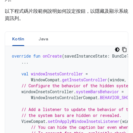
以下程式碼片段範例說明如何設定按鈕，以隱藏及顯示系統
資訊列。
Kotlin
Java
override
fun
onCreate
(
savedInstanceState
:
Bundle?)
...
val
windowInsetsController
=
WindowCompat
.
getInsetsController
(
window
,
w
// Configure the behavior of the hidden system
windowInsetsController
.
systemBarsBehavior
=
WindowInsetsControllerCompat
.
BEHAVIOR_SHOW
// Add a listener to update the behavior of the
// the system bars are hidden or revealed.
ViewCompat
.
setOnApplyWindowInsetsListener
(
wind
// You can hide the caption bar even when 