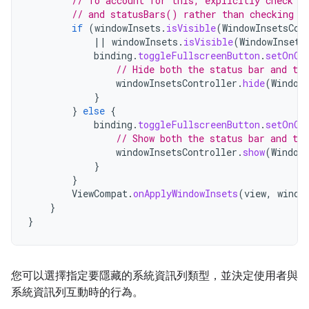
// To account for this, explicitly check t
// and statusBars() rather than checking t
if
(
windowInsets
.
isVisible
(
WindowInsetsCom
||
windowInsets
.
isVisible
(
WindowInsets
binding
.
toggleFullscreenButton
.
setOnCl
// Hide both the status bar and the
windowInsetsController
.
hide
(
Window
}
}
else
{
binding
.
toggleFullscreenButton
.
setOnCl
// Show both the status bar and the
windowInsetsController
.
show
(
Window
}
}
ViewCompat
.
onApplyWindowInsets
(
view
,
windo
}
}
您可以選擇指定要隱藏的系統資訊列類型，並決定使用者與
系統資訊列互動時的行為。