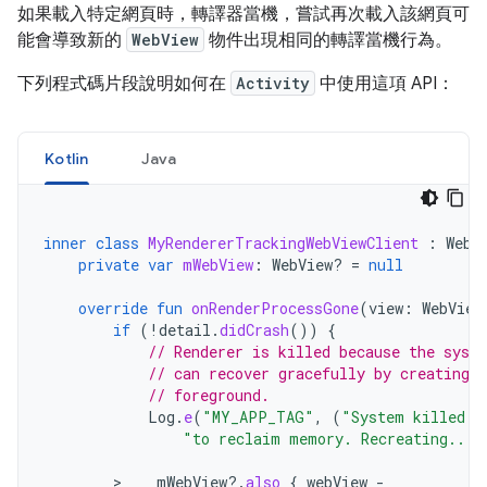
如果載入特定網頁時，轉譯器當機，嘗試再次載入該網頁可
能會導致新的
WebView
物件出現相同的轉譯當機行為。
下列程式碼片段說明如何在
Activity
中使用這項 API：
Kotlin
Java
inner
class
MyRendererTrackingWebViewClient
:
WebV
private
var
mWebView
:
WebView? 
=
null
override
fun
onRenderProcessGone
(
view
:
WebView
if
(
!
detail
.
didCrash
())
{
// Renderer is killed because the syst
// can recover gracefully by creating a
// foreground.
Log
.
e
(
"MY_APP_TAG"
,
(
"System killed t
"to reclaim memory. Recreating..."
        >    
mWebView
?.
also
{
webView
-