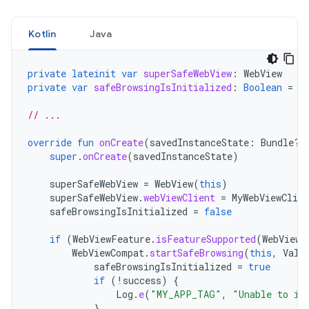
Kotlin
Java
private
lateinit
var
superSafeWebView
:
WebView
private
var
safeBrowsingIsInitialized
:
Boolean
=
f
// ...
override
fun
onCreate
(
savedInstanceState
:
Bundle?)
super
.
onCreate
(
savedInstanceState
)
superSafeWebView
=
WebView
(
this
)
superSafeWebView
.
webViewClient
=
MyWebViewClien
safeBrowsingIsInitialized
=
false
if
(
WebViewFeature
.
isFeatureSupported
(
WebViewF
WebViewCompat
.
startSafeBrowsing
(
this
,
Valu
safeBrowsingIsInitialized
=
true
if
(
!
success
)
{
Log
.
e
(
"MY_APP_TAG"
,
"Unable to in
}