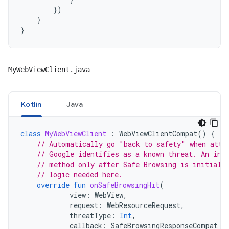
})
}
}
MyWebViewClient.java
Kotlin
Java
class
MyWebViewClient
:
WebViewClientCompat
()
{
// Automatically go "back to safety" when atte
// Google identifies as a known threat. An ins
// method only after Safe Browsing is initiali
// logic needed here.
override
fun
onSafeBrowsingHit
(
view
:
WebView
,
request
:
WebResourceRequest
,
threatType
:
Int
,
callback
:
SafeBrowsingResponseCompat