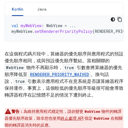
Kotlin
Java
val
myWebView
:
WebView
=
...
myWebView
.
setRendererPriorityPolicy
(
RENDERER_PRIOR
在這個程式碼片段中，算繪器的優先順序與應用程式的預設
優先順序相同，或與預設優先順序繫結。當相關聯的
WebView
物件不再顯示時，
true
引數會將算繪器的優先
順序降低至
RENDERER_PRIORITY_WAIVED
。換句話
說，
true
引數表示應用程式不在意系統是否讓算繪器程序
保持運作。事實上，這個較低的優先順序等級很可能會導致
轉譯器程序在記憶體不足的情況下遭到終止。
警告：
為維持應用程式穩定性，請勿變更
物件的轉譯
WebView
器優先順序政策，除非您也使用
終止處理 API
指定
在相關
WebView
聯的轉譯器消失時的反應。