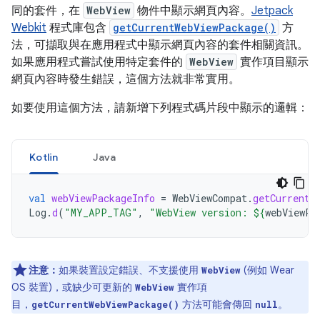
同的套件，在
WebView
物件中顯示網頁內容。
Jetpack
Webkit
程式庫包含
getCurrentWebViewPackage()
方
法，可擷取與在應用程式中顯示網頁內容的套件相關資訊。
如果應用程式嘗試使用特定套件的
WebView
實作項目顯示
網頁內容時發生錯誤，這個方法就非常實用。
如要使用這個方法，請新增下列程式碼片段中顯示的邏輯：
Kotlin
Java
val
webViewPackageInfo
=
WebViewCompat
.
getCurrentW
Log
.
d
(
"MY_APP_TAG"
,
"WebView version: 
${
webViewPa
注意：
如果裝置設定錯誤、不支援使用
(例如 Wear
WebView
OS 裝置)，或缺少可更新的
實作項
WebView
目，
方法可能會傳回
。
getCurrentWebViewPackage()
null