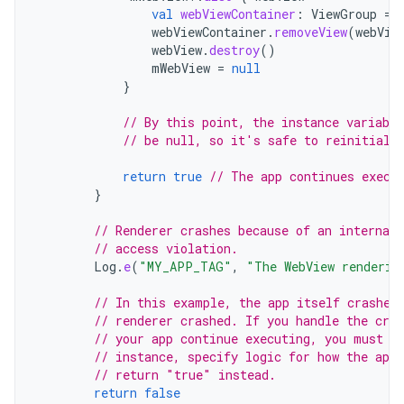
val
webViewContainer
:
ViewGroup
=
webViewContainer
.
removeView
(
webVie
webView
.
destroy
()
mWebView
=
null
}
// By this point, the instance variabl
// be null, so it's safe to reinitiali
return
true
// The app continues execu
}
// Renderer crashes because of an internal
// access violation.
Log
.
e
(
"MY_APP_TAG"
,
"The WebView renderin
// In this example, the app itself crashes
// renderer crashed. If you handle the cra
// your app continue executing, you must d
// instance, specify logic for how the app 
// return "true" instead.
return
false