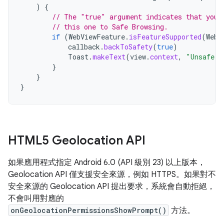
)
{
// The "true" argument indicates that your
// this one to Safe Browsing.
if
(
WebViewFeature
.
isFeatureSupported
(
WebV
callback
.
backToSafety
(
true
)
Toast
.
makeText
(
view
.
context
,
"Unsafe w
}
}
}
HTML5 Geolocation API
如果應用程式指定 Android 6.0 (API 級別 23) 以上版本，
Geolocation API 僅支援安全來源，例如 HTTPS。如果對不
安全來源的 Geolocation API 提出要求，系統會自動拒絕，
不會叫用對應的
onGeolocationPermissionsShowPrompt()
方法。