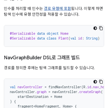
인수를 처리할 때 인수는
경로 유형에 포함
됩니다. 이렇게 하면
탐색 인수에 유형 안전성을 적용할 수 있습니다.
@Serializable
data
object
Home
@Serializable
data
class
Plant
(
val
id
:
String
)
Nav
Graph
Builder DSL로 그래프 빌드
경로를 정의한 후에는 탐색 그래프를 빌드할 수 있습니다.
val
navController
=
findNavController
(
R
.
id
.
nav_hos
navController
.
graph
=
navController
.
createGraph
(
startDestination
=
Home
)
{
fragment<HomeFragment
,
Home
>
{