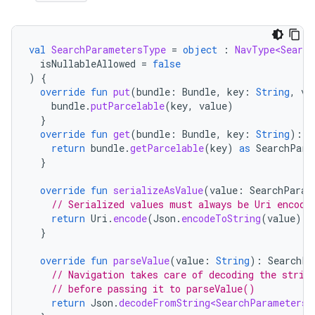
val
SearchParametersType
=
object
:
NavType<Search
isNullableAllowed
=
false
)
{
override
fun
put
(
bundle
:
Bundle
,
key
:
String
,
va
bundle
.
putParcelable
(
key
,
value
)
}
override
fun
get
(
bundle
:
Bundle
,
key
:
String
):
S
return
bundle
.
getParcelable
(
key
)
as
SearchPara
}
override
fun
serializeAsValue
(
value
:
SearchParam
// Serialized values must always be Uri encode
return
Uri
.
encode
(
Json
.
encodeToString
(
value
))
}
override
fun
parseValue
(
value
:
String
):
SearchPa
// Navigation takes care of decoding the strin
// before passing it to parseValue()
return
Json
.
decodeFromString<SearchParameters>