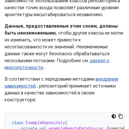
зависимости. Использование классов репозитория в
качестве точек входа позволяет различным уровням
архитектуры масштабироваться независимо.
Данные, предоставляемые этим слоем, должны
быть неизменяемыми,
чтобы другие классы не могли
их изменить, что может привести к
несогласованности их значений. Неизменяемые
данные также могут безопасно обрабатываться
несколькими потоками. Подробнее см.
раздел о
многопоточности
.
В соответствии с передовыми методами
внедрения
зависимостей
, репозиторий принимает источники
данных в качестве зависимостей в своем
конструкторе:
class
ExampleRepository
(
private
val
exampleRemoteDataSource
:
ExampleRe