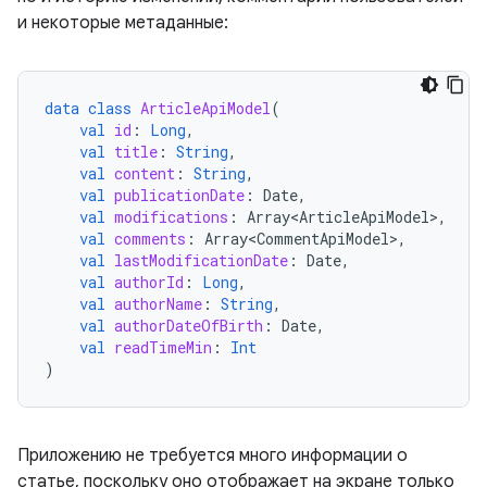
и некоторые метаданные:
data
class
ArticleApiModel
(
val
id
:
Long
,
val
title
:
String
,
val
content
:
String
,
val
publicationDate
:
Date
,
val
modifications
:
Array<ArticleApiModel>
,
val
comments
:
Array<CommentApiModel>
,
val
lastModificationDate
:
Date
,
val
authorId
:
Long
,
val
authorName
:
String
,
val
authorDateOfBirth
:
Date
,
val
readTimeMin
:
Int
)
Приложению не требуется много информации о
статье, поскольку оно отображает на экране только