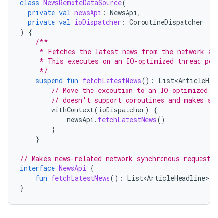
class
NewsRemoteDataSource
(
private
val
newsApi
:
NewsApi
,
private
val
ioDispatcher
:
CoroutineDispatcher
)
{
/**
     * Fetches the latest news from the network an
     * This executes on an IO-optimized thread poo
     */
suspend
fun
fetchLatestNews
():
List<ArticleHea
// Move the execution to an IO-optimized t
// doesn't support coroutines and makes sy
withContext
(
ioDispatcher
)
{
newsApi
.
fetchLatestNews
()
}
}
// Makes news-related network synchronous requests
interface
NewsApi
{
fun
fetchLatestNews
():
List<ArticleHeadline>
}