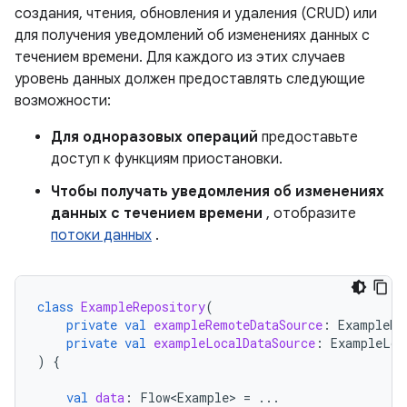
создания, чтения, обновления и удаления (CRUD) или
для получения уведомлений об изменениях данных с
течением времени. Для каждого из этих случаев
уровень данных должен предоставлять следующие
возможности:
Для одноразовых операций
предоставьте
доступ к функциям приостановки.
Чтобы получать уведомления об изменениях
данных с течением времени
, отобразите
потоки данных
.
class
ExampleRepository
(
private
val
exampleRemoteDataSource
:
ExampleRe
private
val
exampleLocalDataSource
:
ExampleLoc
)
{
val
data
:
Flow<Example>
=
...