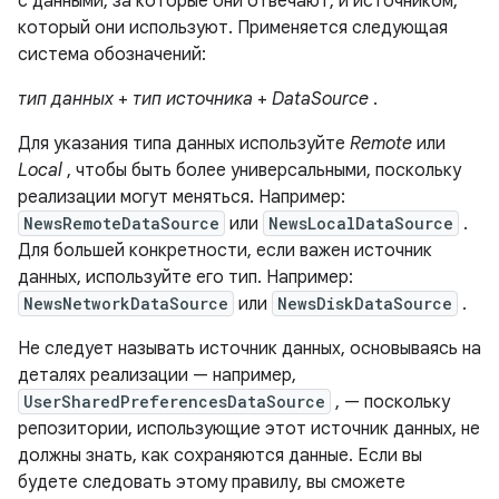
с данными, за которые они отвечают, и источником,
который они используют. Применяется следующая
система обозначений:
тип данных
+
тип источника
+
DataSource
.
Для указания типа данных используйте
Remote
или
Local
, чтобы быть более универсальными, поскольку
реализации могут меняться. Например:
NewsRemoteDataSource
или
NewsLocalDataSource
.
Для большей конкретности, если важен источник
данных, используйте его тип. Например:
NewsNetworkDataSource
или
NewsDiskDataSource
.
Не следует называть источник данных, основываясь на
деталях реализации — например,
UserSharedPreferencesDataSource
, — поскольку
репозитории, использующие этот источник данных, не
должны знать, как сохраняются данные. Если вы
будете следовать этому правилу, вы сможете