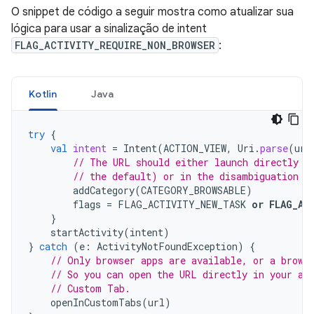
O snippet de código a seguir mostra como atualizar sua
lógica para usar a sinalização de intent
FLAG_ACTIVITY_REQUIRE_NON_BROWSER
:
Kotlin
Java
try
{
val
intent
=
Intent
(
ACTION_VIEW
,
Uri
.
parse
(
url
// The URL should either launch directly i
// the default) or in the disambiguation d
addCategory
(
CATEGORY_BROWSABLE
)
flags
=
FLAG_ACTIVITY_NEW_TASK
or
FLAG_AC
}
startActivity
(
intent
)
}
catch
(
e
:
ActivityNotFoundException
)
{
// Only browser apps are available, or a brows
// So you can open the URL directly in your ap
// Custom Tab.
openInCustomTabs
(
url
)