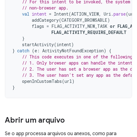
// For this intent to be invoked, the system m
// non-browser app.
val
intent
=
Intent
(
ACTION_VIEW
,
Uri
.
parse
(
url
addCategory
(
CATEGORY_BROWSABLE
)
flags
=
FLAG_ACTIVITY_NEW_TASK
or
FLAG_AC
FLAG_ACTIVITY_REQUIRE_DEFAULT
}
startActivity
(
intent
)
}
catch
(
e
:
ActivityNotFoundException
)
{
// This code executes in one of the following 
// 1. Only browser apps can handle the intent.
// 2. The user has set a browser app as the de
// 3. The user hasn't set any app as the defau
openInCustomTabs
(
url
)
}
Abrir um arquivo
Se o app processa arquivos ou anexos, como para