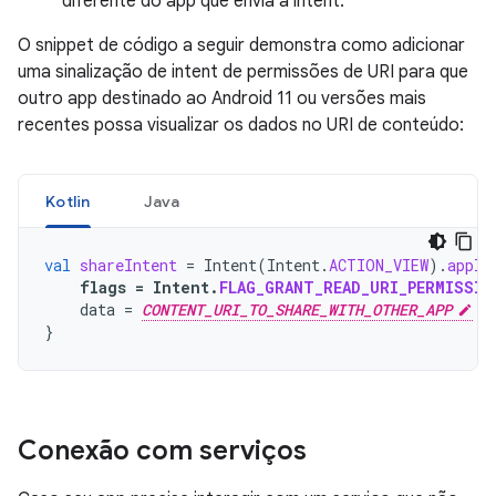
diferente do app que envia a intent.
O snippet de código a seguir demonstra como adicionar
uma sinalização de intent de permissões de URI para que
outro app destinado ao Android 11 ou versões mais
recentes possa visualizar os dados no URI de conteúdo:
Kotlin
Java
val
shareIntent
=
Intent
(
Intent
.
ACTION_VIEW
).
apply
flags
=
Intent
.
FLAG_GRANT_READ_URI_PERMISSIO
data
=
CONTENT_URI_TO_SHARE_WITH_OTHER_APP
}
Conexão com serviços