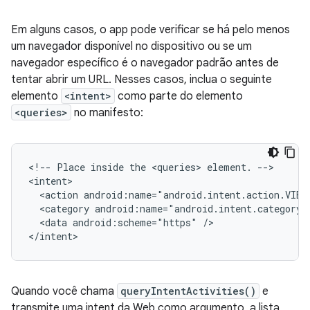
Em alguns casos, o app pode verificar se há pelo menos
um navegador disponível no dispositivo ou se um
navegador específico é o navegador padrão antes de
tentar abrir um URL. Nesses casos, inclua o seguinte
elemento
<intent>
como parte do elemento
<queries>
no manifesto:
<!--
Place
inside
the
<queries>
element.
-->

<action
android:name="android.intent.action.VIEW
<category
android:name="android.intent.category.
<data
android:scheme="https"
/>

</intent>
Quando você chama
queryIntentActivities()
e
transmite uma intent da Web como argumento, a lista