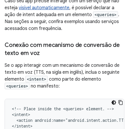
Caso seu app precise interagir com um serviço que não
esteja
visível automaticamente
, é possível declarar a
ação de intent adequada em um elemento
<queries>
.
Nas seções a seguir, confira exemplos usando serviços
acessados com frequência.
Conexão com mecanismo de conversão de
texto em voz
Se o app interagir com um mecanismo de conversão de
texto em voz (TTS, na sigla em inglês), inclua o seguinte
elemento
<intent>
como parte do elemento
<queries>
no manifesto:
<!--
Place
inside
the
<queries>
element.
-->

<action
android:name="android.intent.action.TTS_
</intent>