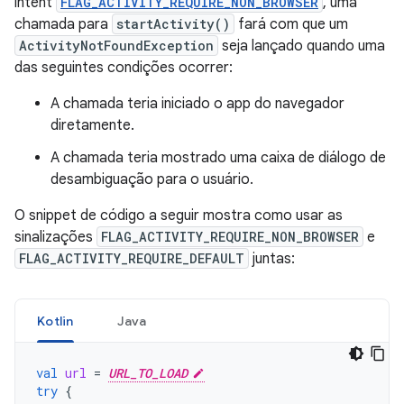
intent
FLAG_ACTIVITY_REQUIRE_NON_BROWSER
, uma
chamada para
startActivity()
fará com que um
ActivityNotFoundException
seja lançado quando uma
das seguintes condições ocorrer:
A chamada teria iniciado o app do navegador
diretamente.
A chamada teria mostrado uma caixa de diálogo de
desambiguação para o usuário.
O snippet de código a seguir mostra como usar as
sinalizações
FLAG_ACTIVITY_REQUIRE_NON_BROWSER
e
FLAG_ACTIVITY_REQUIRE_DEFAULT
juntas:
Kotlin
Java
val
url
=
URL_TO_LOAD
try
{