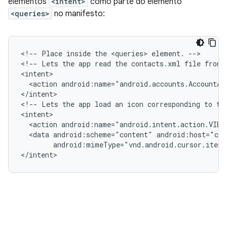
elementos
<intent>
como parte do elemento
<queries>
no manifesto:
<!--
Place
inside
the
<queries>
element.
-->

<!--
Lets
the
app
read
the
contacts.xml
file
from
<action
android:name="android.accounts.AccountAu
</intent>

<!--
Lets
the
app
load
an
icon
corresponding
to
th
<action
android:name="android.intent.action.VIEW
<data
android:scheme="content"
android:mimeType="vnd.android.cursor.item
</intent>