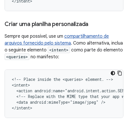
</intent>
Criar uma planilha personalizada
Sempre que possível, use um
compartilhamento de
arquivos fornecido pelo sistema
. Como alternativa, inclua
o seguinte elemento
<intent>
como parte do elemento
<queries>
no manifesto:
<!--
Place
inside
the
<queries>
element.
-->

<action
android:name="android.intent.action.SEND
<!--
Replace
with
the
MIME
type
that
your
app
wo
<data
android:mimeType="image/jpeg"
/>

</intent>