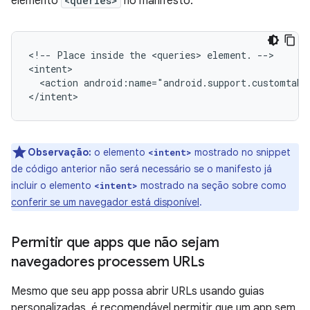
elemento
<queries>
no manifesto:
<!--
Place
inside
the
<queries>
element.
-->

<action
android:name="android.support.customtabs
</intent>
Observação:
o elemento
mostrado no snippet
<intent>
de código anterior não será necessário se o manifesto já
incluir o elemento
mostrado na seção sobre como
<intent>
conferir se um navegador está disponível
.
Permitir que apps que não sejam
navegadores processem URLs
Mesmo que seu app possa abrir URLs usando guias
personalizadas, é recomendável permitir que um app sem