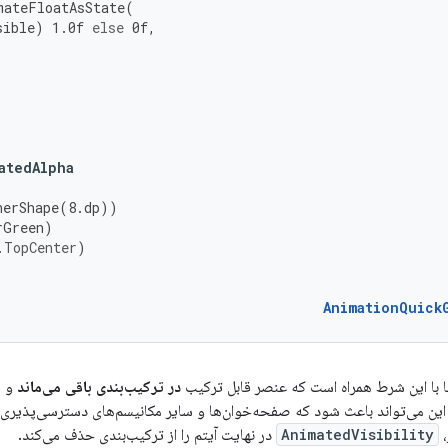
mateFloatAsState
(
sible
)
1.0f
else
0f
,
{
atedAlpha
nerShape
(
8.
dp
))
rGreen
)
.
TopCenter
)
AnimationQuick
لفا با این شرط همراه است که عنصر قابل ترکیب
در ترکیب‌بندی باقی می‌ماند
و ه
این می‌تواند باعث شود که صفحه‌خوان‌ها و سایر مکانیسم‌های دسترسی‌پذیری
،
AnimatedVisibility
در نهایت آیتم را از ترکیب‌بندی حذف می‌کند.