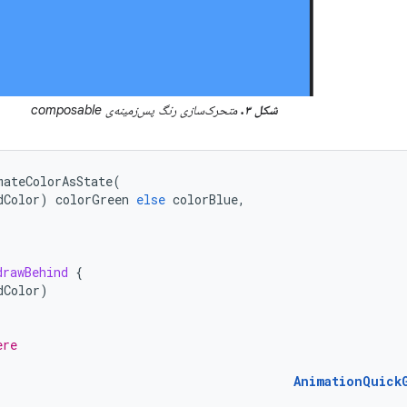
شکل ۳.
متحرک‌سازی رنگ پس‌زمینه‌ی composable
mateColorAsState
(
dColor
)
colorGreen
else
colorBlue
,
drawBehind
{
dColor
)
ere
AnimationQuick