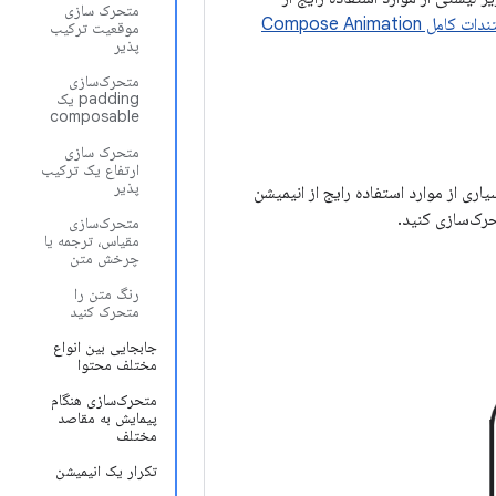
متحرک سازی
مستندات کامل Compose Animation
موقعیت ترکیب
پذیر
متحرک‌سازی
padding یک
composable
متحرک سازی
ارتفاع یک ترکیب
پذیر
ما امکان می‌دهد بسیاری از موارد استفاده رایج از انیمیشن
متحرک‌سازی
مقیاس، ترجمه یا
چرخش متن
رنگ متن را
متحرک کنید
جابجایی بین انواع
مختلف محتوا
متحرک‌سازی هنگام
پیمایش به مقاصد
مختلف
تکرار یک انیمیشن