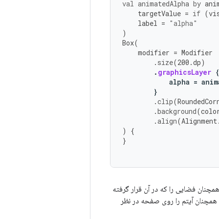
val
animatedAlpha
by
ani
targetValue
=
if
(
vi
label
=
"alpha"
)
Box
(
modifier
=
Modifier
.
size
(
200.
dp
)
.
graphicsLayer
alpha
=
anim
}
.
clip
(
RoundedCor
.
background
(
colo
.
align
(
Alignment
)
{
}
مچنان فضایی را که در آن قرار گرفته
 همچنان آیتم را روی صفحه در نظر