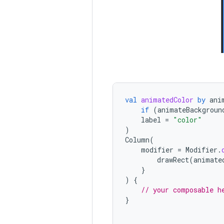
val
animatedColor
by
ani
if
(
animateBackgroun
label
=
"color"
)
Column
(
modifier
=
Modifier
.
drawRect
(
animate
}
)
{
// your composable h
}