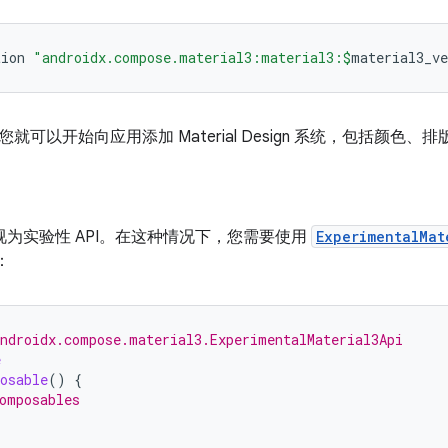
tion
"androidx.compose.material3:material3:
$
material3_ve
就可以开始向应用添加 Material Design 系统，包括颜色、
I 被视为实验性 API。在这种情况下，您需要使用
ExperimentalMat
：
ndroidx.compose.material3.ExperimentalMaterial3Api
e
osable
()
{
omposables