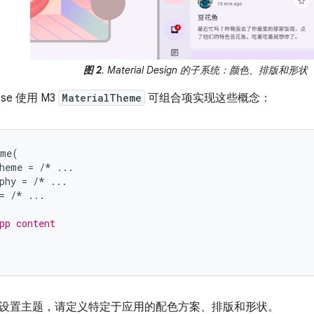
图 2
. Material Design 的子系统：颜色、排版和形状
ose 使用 M3
MaterialTheme
可组合项实现这些概念：
eme
(
heme
=
/*
...
phy
=
/*
...
=
/*
...
pp content
设置主题，请定义特定于应用的配色方案、排版和形状。