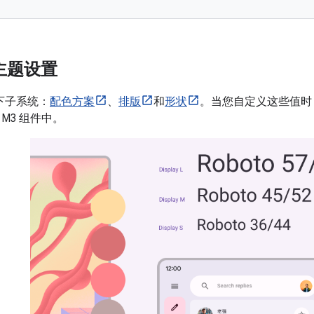
l 主题设置
下子系统：
配色方案
、
排版
和
形状
。当您自定义这些值时
M3 组件中。