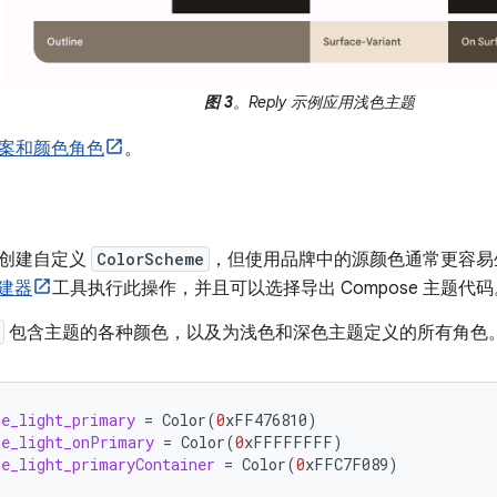
图 3
。Reply 示例应用浅色主题
案和颜色角色
。
动创建自定义
ColorScheme
，但使用品牌中的源颜色通常更容易
构建器
工具执行此操作，并且可以选择导出 Compose 主题
包含主题的各种颜色，以及为浅色和深色主题定义的所有角色
e_light_primary
=
Color
(
0
xFF476810
)
me_light_onPrimary
=
Color
(
0
xFFFFFFFF
)
e_light_primaryContainer
=
Color
(
0
xFFC7F089
)