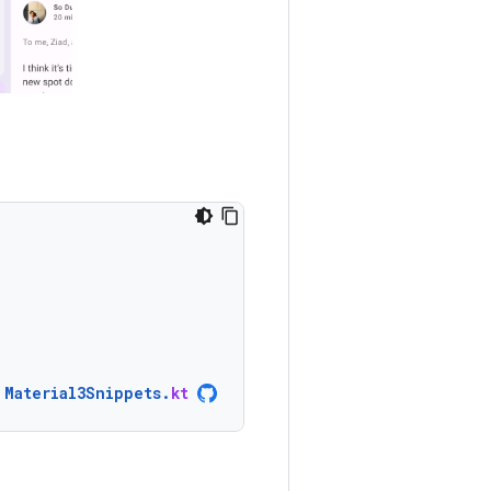
Material3Snippets
.
kt