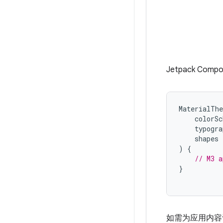
Jetpack Comp
MaterialTh
colorSc
typogra
shapes
)
{
// M3 a
}
如需为应用内容