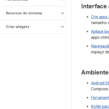
Interface
Recursos do sistema
Crie apps
tamanho de
Criar widgets
Aplique l
apps otim
Navegaçã
espaço de 
Ambiente
Android 
Compose.
Ferramen
Kotlin pa