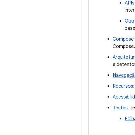
APIs
inte
Outr
base
Compose e
Compose.
Arquitetu
e detento
Navegaçã
Recursos
Acessibili
Testes
: t
Folh