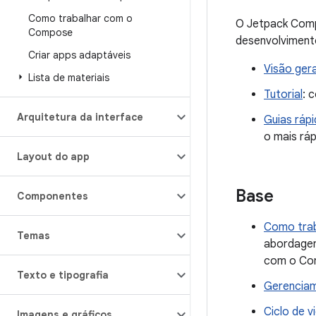
Como trabalhar com o
O Jetpack Compo
Compose
desenvolviment
Criar apps adaptáveis
Visão gera
Lista de materiais
Tutorial
: 
Arquitetura da interface
Guias ráp
o mais ráp
Layout do app
Base
Componentes
Como tra
Temas
abordagem
com o Co
Texto e tipografia
Gerencia
Ciclo de 
Imagens e gráficos