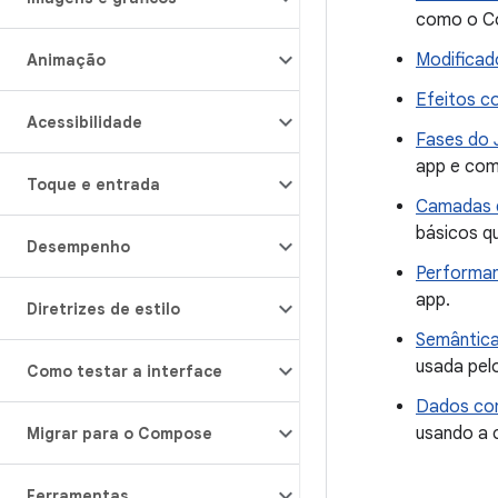
como o Co
Modificad
Animação
Efeitos c
Acessibilidade
Fases do
app e com
Toque e entrada
Camadas d
básicos q
Desempenho
Performa
app.
Diretrizes de estilo
Semântic
usada pelo
Como testar a interface
Dados com
usando a 
Migrar para o Compose
Ferramentas