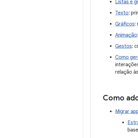
Listas e g
Texto
: pr
Gráficos
:
Animação
Gestos
: 
Como gere
interaçõe
relação à
Como ado
Migrar ap
Estr
base