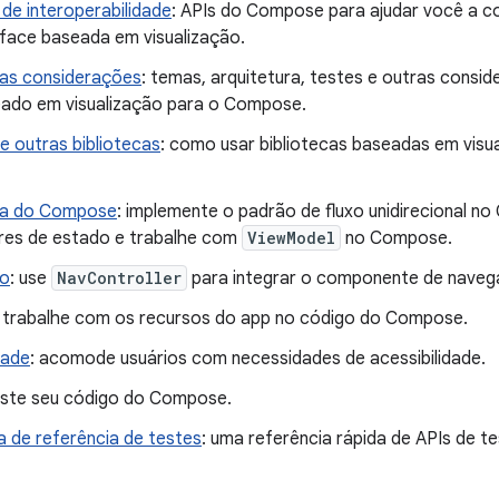
 de interoperabilidade
: APIs do Compose para ajudar você a
rface baseada em visualização.
as considerações
: temas, arquitetura, testes e outras consi
ado em visualização para o Compose.
 outras bibliotecas
: como usar bibliotecas baseadas em vis
ra do Compose
: implemente o padrão de fluxo unidirecional 
res de estado e trabalhe com
ViewModel
no Compose.
o
: use
NavController
para integrar o componente de naveg
: trabalhe com os recursos do app no código do Compose.
dade
: acomode usuários com necessidades de acessibilidade.
este seu código do Compose.
a de referência de testes
: uma referência rápida de APIs de t