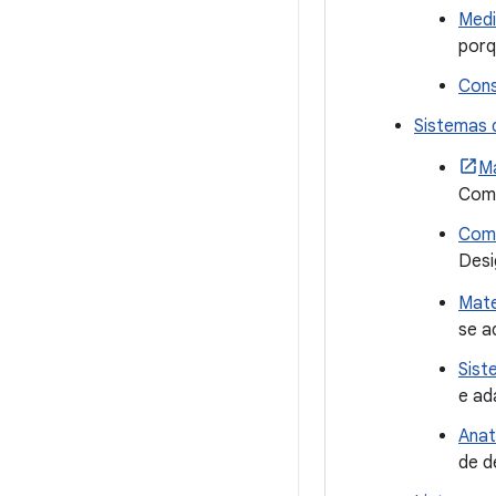
Medi
porq
Cons
Sistemas 
Ma
Com
Como
Desi
Mate
se a
Sist
e ad
Anat
de d