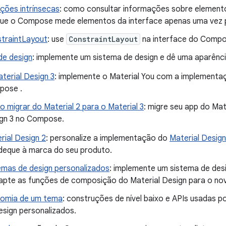
ções intrínsecas
: como consultar informações sobre elementos
ue o Compose mede elementos da interface apenas uma vez 
traintLayout
: use
ConstraintLayout
na interface do Compo
de design
: implemente um sistema de design e dê uma aparênci
terial Design 3
: implemente o Material You com a implementaç
pose .
 migrar do Material 2 para o Material 3
: migre seu app do Mat
gn 3 no Compose.
rial Design 2
: personalize a implementação do
Material Design
deque à marca do seu produto.
emas de design personalizados
: implemente um sistema de de
apte as funções de composição do Material Design para o no
omia de um tema
: construções de nível baixo e APIs usadas p
esign personalizados.