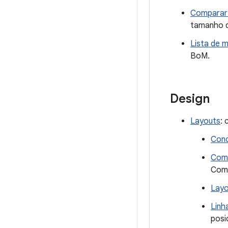
Comparar 
tamanho d
Lista de m
BoM.
Design
Layouts
:
Conc
Comp
Com
Layo
Linh
posi