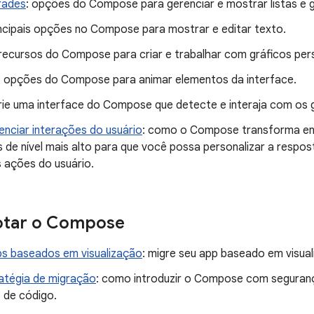
rades
: opções do Compose para gerenciar e mostrar listas e 
incipais opções no Compose para mostrar e editar texto.
 recursos do Compose para criar e trabalhar com gráficos per
: opções do Compose para animar elementos da interface.
crie uma interface do Compose que detecte e interaja com os 
nciar interações do usuário
: como o Compose transforma ent
s de nível mais alto para que você possa personalizar a resp
s ações do usuário.
tar o Compose
ps baseados em visualização
: migre seu app baseado em visua
atégia de migração
: como introduzir o Compose com seguranç
 de código.