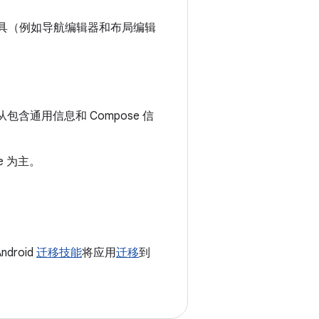
建。现有工具（例如导航编辑器和布局编辑
以从包含通用信息和 Compose 信
e 为主。
droid
迁移技能
将应用
迁移
到