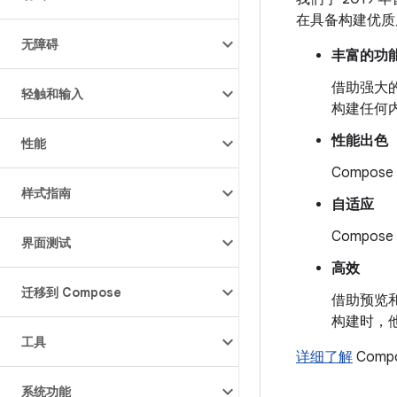
在具备构建优质原
无障碍
丰富的功
借助强大的布
轻触和输入
构建任何
性能出色
性能
Compo
样式指南
自适应
Compo
界面测试
高效
迁移到 Compose
借助预览和
构建时，
工具
详细了解
Com
系统功能