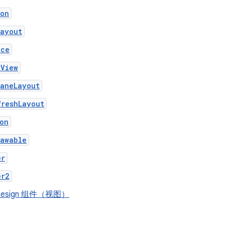
ion
Layout
nce
rView
PaneLayout
freshLayout
on
rawable
er
er2
l Design 组件（视图）