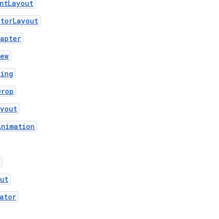
ntLayout
atorLayout
apter
iew
ding
Drop
ayout
Animation
ut
ator