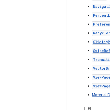
Navigat
Percent
Prefere
Recycle
Sliding
SwipeRe
Transiti
VectorD
ViewPag
ViewPag
Materia
工具