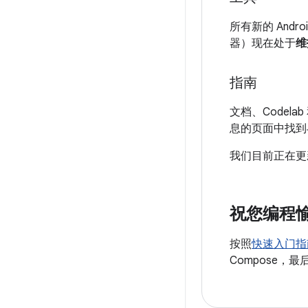
所有新的 Andr
器）现在处于
维
指南
文档、Codela
息的页面中找到
我们目前正在
祝您编程
按照
快速入门指
Compose，