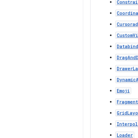
Constrai
Coordin
Cursorad
CustomV
Databin
DragAnd
DrawerL
Dynamic
Emoji
Fragment
GridLayo
Interpol
Loader