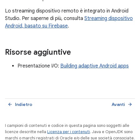
Lo streaming dispositivo remoto è integrato in Android
Studio. Per saperne di più, consulta
Streaming dispositivo
Android, basato su Firebase
.
Risorse aggiuntive
Presentazione I/O:
Building adaptive Android apps
Indietro
Avanti
arrow_back
arrow_forward
I campioni di contenuti e codice in questa pagina sono soggetti alle
licenze descritte nella
Licenza per i contenuti
. Java e OpenJDK sono
marchi o marchi registrati di Oracle e/o delle sue società consociate.