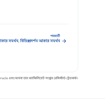
পরবর্তী
arrow_forward
ন আকার সমর্থন, বিভিন্ন প্রদর্শন আকার সমর্থন
le এবং/অথবা তার অ্যাফিলিয়েট সংস্থার রেজিস্টার্ড ট্রেডমার্ক।