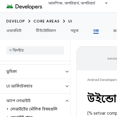
আবশ্যিক, অপরিহার্য, অপরিহার্য
DEVELOP
CORE AREAS
UI
ওভারভিউ
টিউটোরিয়াল
নমুনা
ডক্স
দ্
ভূমিকা
Android Developer
UI আর্কিটেকচার
উইন্ডো
অ্যাপ লেআউট
লেআউটের মৌলিক বিষয়গুলি
{% setvar comp