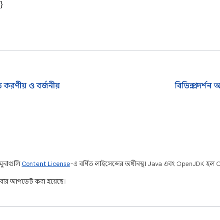
}
রণীয় ও বর্জনীয়
বিভিন্ন প্রদর্শ
নমুনাগুলি
Content License
-এ বর্ণিত লাইসেন্সের অধীনস্থ। Java এবং OpenJDK হল Orac
বার আপডেট করা হয়েছে।