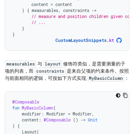
content
=
content
)
{
measurables
,
constraints
-
// measure and position children given con
// ...
}
}
CustomLayoutSnippets
.
kt
measurables
与
layout
修饰符类似，是需要测量的子
项的列表，而
constraints
是来自父项的约束条件。按照
与前面相同的逻辑，可按如下方式实现
MyBasicColumn
：
@Composable
fun
MyBasicColumn
(
modifier
:
Modifier
=
Modifier
,
content
:
@Composable
()
-
>
Unit
)
{
Layout
(