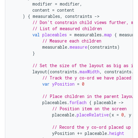
modifier
=
modifier
,
content
=
content
)
{
measurables
,
constraints
-
// Don't constrain child views further, me
// List of measured children
val
placeables
=
measurables
.
map
{
measura
// Measure each children
measurable
.
measure
(
constraints
)
}
// Set the size of the layout as big as it
layout
(
constraints
.
maxWidth
,
constraints
.
m
// Track the y co-ord we have placed c
var
yPosition
=
0
// Place children in the parent layout
placeables
.
forEach
{
placeable
-
// Position item on the screen
placeable
.
placeRelative
(
x
=
0
,
y
=
// Record the y co-ord placed up t
yPosition
+=
placeable
.
height