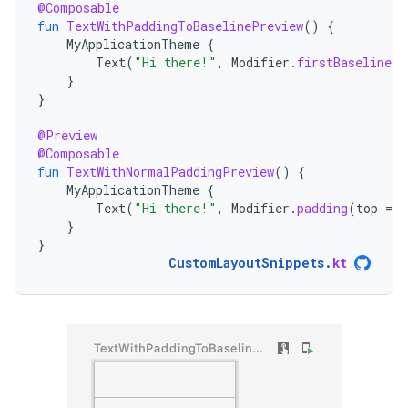
@Composable
fun
TextWithPaddingToBaselinePreview
()
{
MyApplicationTheme
{
Text
(
"Hi there!"
,
Modifier
.
firstBaselineTo
}
}
@Preview
@Composable
fun
TextWithNormalPaddingPreview
()
{
MyApplicationTheme
{
Text
(
"Hi there!"
,
Modifier
.
padding
(
top
=
3
}
}
CustomLayoutSnippets
.
kt