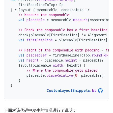
firstBaselineToTop
:
Dp
)
=
layout
{
measurable
,
constraints
-
// Measure the composable
val
placeable
=
measurable
.
measure
(
constraints
// Check the composable has a first baseline
check
(
placeable
[
FirstBaseline
]
!=
AlignmentLin
val
firstBaseline
=
placeable
[
FirstBaseline
]
// Height of the composable with padding - fir
val
placeableY
=
firstBaselineToTop
.
roundToPx
(
val
height
=
placeable
.
height
+
placeableY
layout
(
placeable
.
width
,
height
)
{
// Where the composable gets placed
placeable
.
placeRelative
(
0
,
placeableY
)
}
}
CustomLayoutSnippets
.
kt
下面对该代码中发生的情况进行了说明：