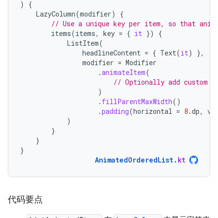
)
{
LazyColumn
(
modifier
)
{
// Use a unique key per item, so that anim
items
(
items
,
key
=
{
it
})
{
ListItem
(
headlineContent
=
{
Text
(
it
)
},
modifier
=
Modifier
.
animateItem
(
// Optionally add custom a
)
.
fillParentMaxWidth
()
.
padding
(
horizontal
=
8.
dp
,
ve
)
}
}
}
AnimatedOrderedList
.
kt
代码要点