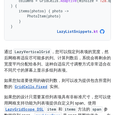
columns
=
GridCells
.
Adaptive
(
minSize
=
128.
dp
)
)
{
items
(
photos
)
{
photo
-
PhotoItem
(
photo
)
}
}
LazyListSnippets
.
kt
通过
LazyVerticalGrid
，您可以指定列表项的宽度，然
后网格将适应尽可能多的列。计算列数后，系统会将剩余的
宽度平均分配给各列。这种自适应尺寸调整方式非常适合在
不同尺寸的屏幕上显示多组列表项。
如果您知道要使用的确切列数，则可以改为提供包含所需列
数的
GridCells.Fixed
实例。
如果您的设计只需要某些列表项具有非标准尺寸，您可以使
用网格支持功能为列表项提供自定义列 span。使用
LazyGridScope DSL
item
和
items
方法的
span
参