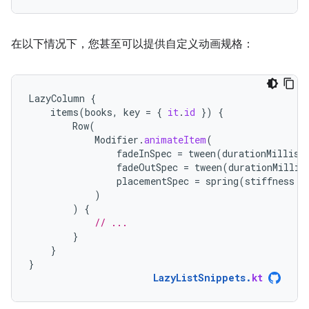
在以下情况下，您甚至可以提供自定义动画规格：
LazyColumn
{
items
(
books
,
key
=
{
it
.
id
})
{
Row
(
Modifier
.
animateItem
(
fadeInSpec
=
tween
(
durationMillis
fadeOutSpec
=
tween
(
durationMillis
placementSpec
=
spring
(
stiffness
=
)
)
{
// ...
}
}
}
LazyListSnippets
.
kt