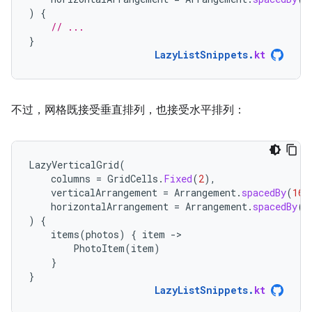
)
{
// ...
}
LazyListSnippets
.
kt
不过，网格既接受垂直排列，也接受水平排列：
LazyVerticalGrid
(
columns
=
GridCells
.
Fixed
(
2
),
verticalArrangement
=
Arrangement
.
spacedBy
(
16.
horizontalArrangement
=
Arrangement
.
spacedBy
(
1
)
{
items
(
photos
)
{
item
-
PhotoItem
(
item
)
}
}
LazyListSnippets
.
kt