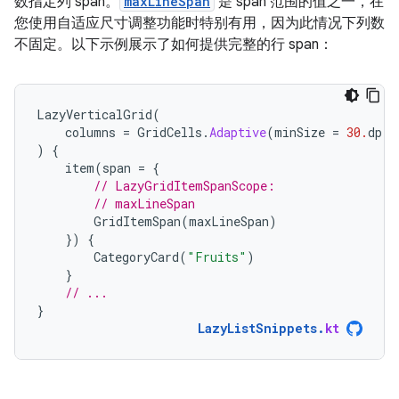
数指定列 span。
maxLineSpan
是 span 范围的值之一，在
您使用自适应尺寸调整功能时特别有用，因为此情况下列数
不固定。以下示例展示了如何提供完整的行 span：
LazyVerticalGrid
(
columns
=
GridCells
.
Adaptive
(
minSize
=
30.
dp
)
)
{
item
(
span
=
{
// LazyGridItemSpanScope:
// maxLineSpan
GridItemSpan
(
maxLineSpan
)
})
{
CategoryCard
(
"Fruits"
)
}
// ...
}
LazyListSnippets
.
kt