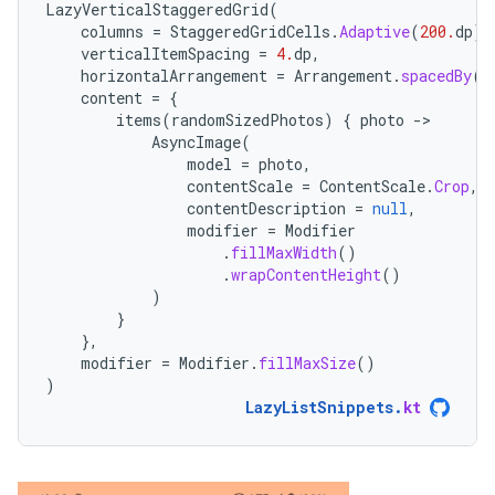
LazyVerticalStaggeredGrid
(
columns
=
StaggeredGridCells
.
Adaptive
(
200.
dp
),
verticalItemSpacing
=
4.
dp
,
horizontalArrangement
=
Arrangement
.
spacedBy
(
4
content
=
{
items
(
randomSizedPhotos
)
{
photo
-
AsyncImage
(
model
=
photo
,
contentScale
=
ContentScale
.
Crop
,
contentDescription
=
null
,
modifier
=
Modifier
.
fillMaxWidth
()
.
wrapContentHeight
()
)
}
},
modifier
=
Modifier
.
fillMaxSize
()
)
LazyListSnippets
.
kt