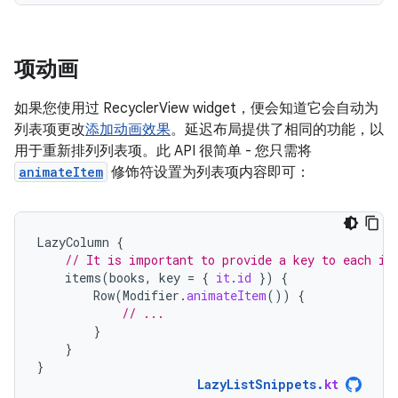
项动画
如果您使用过 RecyclerView widget，便会知道它会自动为
列表项更改
添加动画效果
。延迟布局提供了相同的功能，以
用于重新排列列表项。此 API 很简单 - 您只需将
animateItem
修饰符设置为列表项内容即可：
LazyColumn
{
// It is important to provide a key to each it
items
(
books
,
key
=
{
it
.
id
})
{
Row
(
Modifier
.
animateItem
())
{
// ...
}
}
}
LazyListSnippets
.
kt