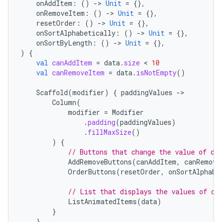
onAddItem
:
()
-
>
Unit
=
{},
onRemoveItem
:
()
-
>
Unit
=
{},
resetOrder
:
()
-
>
Unit
=
{},
onSortAlphabetically
:
()
-
>
Unit
=
{},
onSortByLength
:
()
-
>
Unit
=
{},
)
{
val
canAddItem
=
data
.
size
 < 
10
val
canRemoveItem
=
data
.
isNotEmpty
()
Scaffold
(
modifier
)
{
paddingValues
-
Column
(
modifier
=
Modifier
.
padding
(
paddingValues
)
.
fillMaxSize
()
)
{
// Buttons that change the value of di
AddRemoveButtons
(
canAddItem
,
canRemove
OrderButtons
(
resetOrder
,
onSortAlphabe
// List that displays the values of di
ListAnimatedItems
(
data
)
}
}