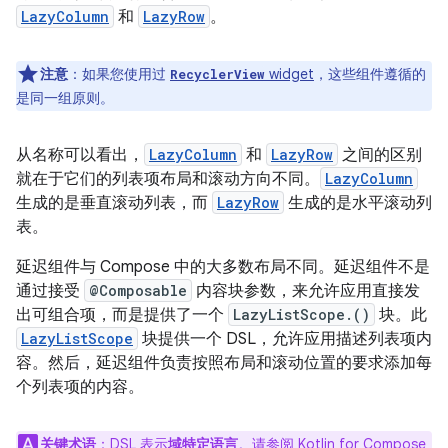
LazyColumn
和
LazyRow
。
注意
：
如果您使用过
widget
，这些组件遵循的
RecyclerView
是同一组原则。
从名称可以看出，
LazyColumn
和
LazyRow
之间的区别
就在于它们的列表项布局和滚动方向不同。
LazyColumn
生成的是垂直滚动列表，而
LazyRow
生成的是水平滚动列
表。
延迟组件与 Compose 中的大多数布局不同。延迟组件不是
通过接受
@Composable
内容块参数，来允许应用直接发
出可组合项，而是提供了一个
LazyListScope.()
块。此
LazyListScope
块提供一个 DSL，允许应用描述列表项内
容。
然后，延迟组件负责按照布局和滚动位置的要求添加每
个列表项的内容。
关键术语
：
DSL 表示
域特定语言
。
请参阅
Kotlin for Compose