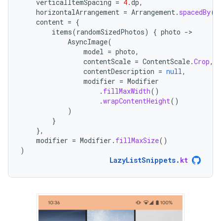
verticalItemSpacing
=
4.
dp
,
horizontalArrangement
=
Arrangement
.
spacedBy
(
4
content
=
{
items
(
randomSizedPhotos
)
{
photo
-
AsyncImage
(
model
=
photo
,
contentScale
=
ContentScale
.
Crop
,
contentDescription
=
null
,
modifier
=
Modifier
.
fillMaxWidth
()
.
wrapContentHeight
()
)
}
},
modifier
=
Modifier
.
fillMaxSize
()
)
LazyListSnippets
.
kt