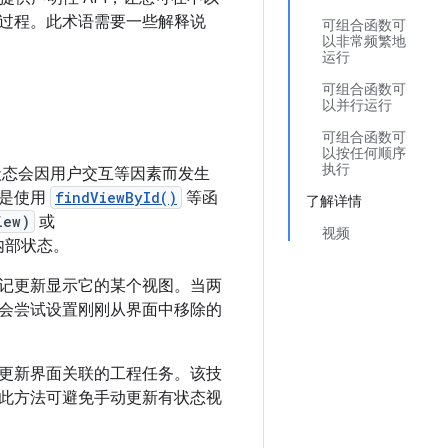
过程。
此术语需要一些解释说
可组合函数可
以非常频繁地
运行
可组合函数可
以并行运行
可组合函数可
以按任何顺序
执行
用的状态会因用户交互等因素而发生
式是使用
findViewById()
等函
了解详情
iew)
或
视频
的内部状态。
记更新显示它的某个视图。当两
会尝试设置刚刚从界面中移除的
更新界面关联的工程任务。该技
此方法可避免手动更新有状态视