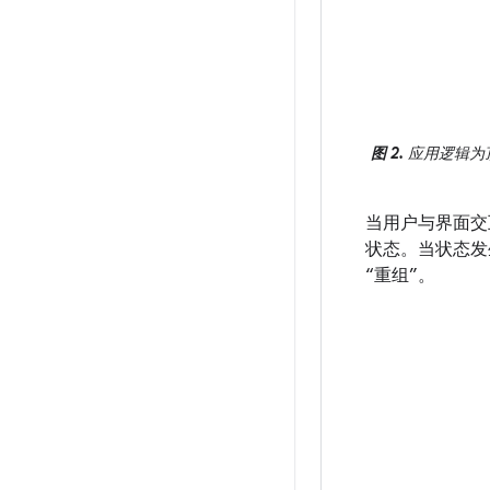
图 2.
应用逻辑为
当用户与界面交
状态。当状态发
“重组”。