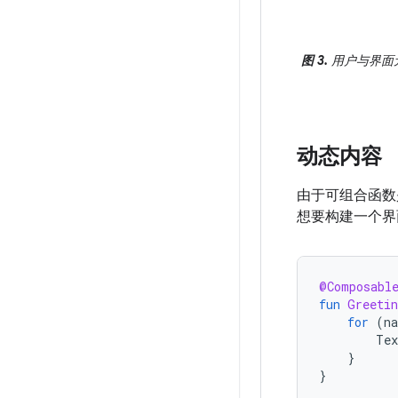
图 3.
用户与界面
动态内容
由于可组合函数是
想要构建一个界
@Composabl
fun
Greetin
for
(
n
Tex
}
}