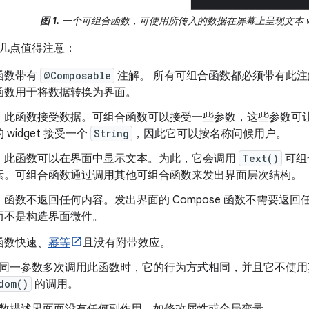
图 1.
一个可组合函数，可使用所传入的数据在屏幕上呈现文本 wi
几点值得注意：
函数带有
@Composable
注解。 所有可组合函数都必须带有此注解。
函数用于将数据转换为界面。
：此函数接受数据。可组合函数可以接受一些参数，这些参数可
widget 接受一个
String
，因此它可以按名称问候用户。
：此函数可以在界面中显示文本。为此，它会调用
Text()
可组
素。可组合函数通过调用其他可组合函数来发出界面层次结构。
：函数不返回任何内容。发出界面的 Compose 函数不需要返
而不是构造界面微件。
函数快速、
幂等
且没有附带效应。
同一参数多次调用此函数时，它的行为方式相同，并且它不使用
dom()
的调用。
数描述界面而没有任何副作用，如修改属性或全局变量。