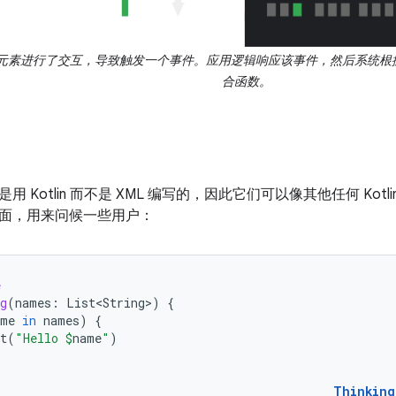
元素进行了交互，导致触发一个事件。应用逻辑响应该事件，然后系统根
合函数。
用 Kotlin 而不是 XML 编写的，因此它们可以像其他任何 Kot
面，用来问候一些用户：
e
g
(
names
:
List<String>
)
{
ame
in
names
)
{
t
(
"Hello 
$
name
"
)
Thinking