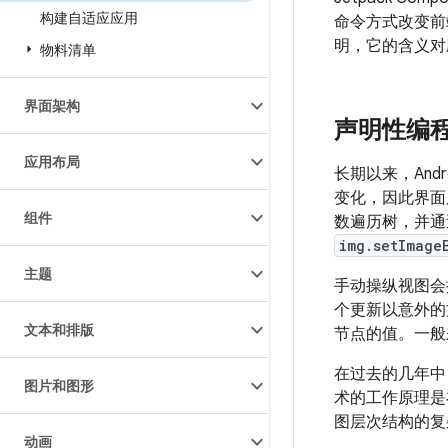
构建自适应应用
命令方式改变前
明，它的含义对
物料清单
界面架构
声明性编
应用布局
长期以来，And
变化，因此界面
组件
数遍历树，并
img.setImage
主题
手动操纵视图会
个更新以意外的
文本和排版
节点的值。一般
在过去的几年中
图片和图形
术的工作原理是
图层次结构的复杂
动画