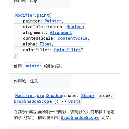
作用域：
Any
Modifier
.
paint
(
painter:
Painter
,
sizeToIntrinsics:
Boolean
,
alignment:
Alignment
,
contentScale:
ContentScale
,
alpha:
Float
,
colorFilter:
ColorFilter
?
)
painter
使用
绘制内容。
作用域：
任意
Modifier
.
dropShadow
(shape:
Shape
, block:
DropShadowScope
.()
->
Unit
)
在其余内容后面绘制一个阴影，该阴影的几何形状由给定
DropShadowScope
的形状指定，阴影属性由
定义。