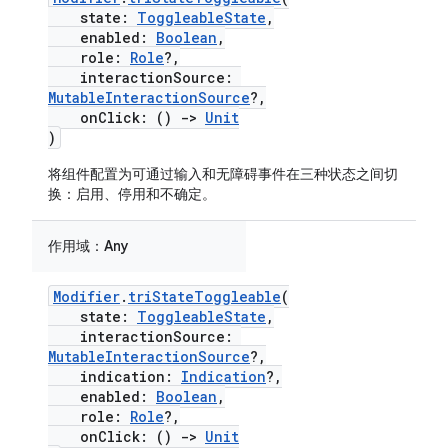
state:
ToggleableState
,
enabled:
Boolean
,
role:
Role
?,
interactionSource:
MutableInteractionSource
?,
onClick: ()
->
Unit
)
将组件配置为可通过输入和无障碍事件在三种状态之间切
换：启用、停用和不确定。
作用域：
Any
Modifier
.
triStateToggleable
(
state:
ToggleableState
,
interactionSource:
MutableInteractionSource
?,
indication:
Indication
?,
enabled:
Boolean
,
role:
Role
?,
onClick: ()
->
Unit