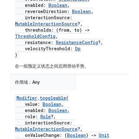
enabled:
Boolean
,
reverseDirection:
Boolean
,
interactionSource:
MutableInteractionSource
?,
thresholds: (from, to)
->
ThresholdConfig
,
resistance:
ResistanceConfig
?,
velocityThreshold:
Dp
)
在一组预定义状态之间启用滑动手势。
作用域：
Any
Modifier
.
toggleable
(
value:
Boolean
,
enabled:
Boolean
,
role:
Role
?,
interactionSource:
MutableInteractionSource
?,
onValueChange: (
Boolean
)
->
Unit