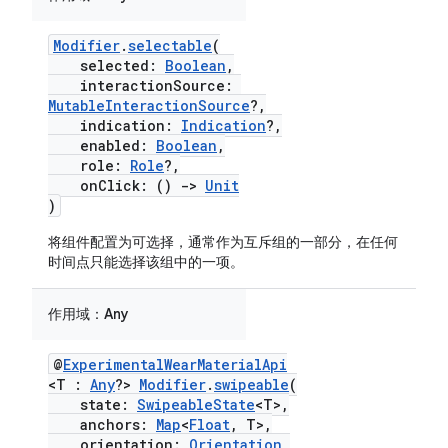
Modifier
.
selectable
(
selected:
Boolean
,
interactionSource:
MutableInteractionSource
?,
indication:
Indication
?,
enabled:
Boolean
,
role:
Role
?,
onClick: ()
->
Unit
)
将组件配置为可选择，通常作为互斥组的一部分，在任何
时间点只能选择该组中的一项。
作用域：
Any
@
ExperimentalWearMaterialApi
<T :
Any
?>
Modifier
.
swipeable
(
state:
SwipeableState
<T>,
anchors:
Map
<
Float
, T>,
orientation:
Orientation
,