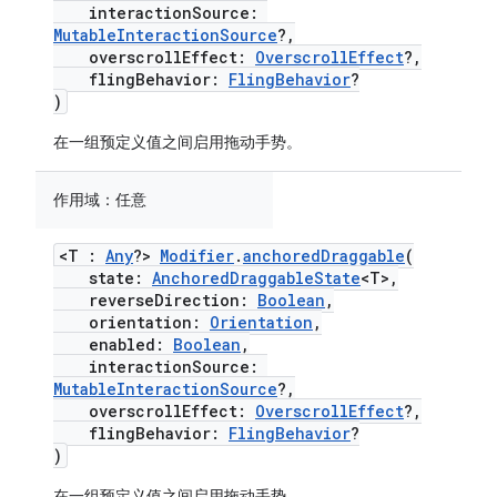
interactionSource:
MutableInteractionSource
?,
overscrollEffect:
OverscrollEffect
?,
flingBehavior:
FlingBehavior
?
)
在一组预定义值之间启用拖动手势。
作用域：
任意
<T :
Any
?>
Modifier
.
anchoredDraggable
(
state:
AnchoredDraggableState
<T>,
reverseDirection:
Boolean
,
orientation:
Orientation
,
enabled:
Boolean
,
interactionSource:
MutableInteractionSource
?,
overscrollEffect:
OverscrollEffect
?,
flingBehavior:
FlingBehavior
?
)
在一组预定义值之间启用拖动手势。