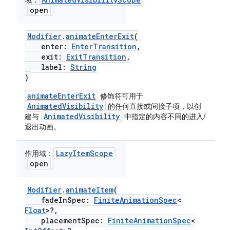
域：
open
Modifier
.
animateEnterExit
(
enter:
EnterTransition
,
exit:
ExitTransition
,
label:
String
)
animateEnterExit
修饰符可用于
AnimatedVisibility
的任何直接或间接子项，以创
AnimatedVisibility
建与
中指定的内容不同的进入/
退出动画。
LazyItemScope
作用域：
open
Modifier
.
animateItem
(
fadeInSpec:
FiniteAnimationSpec
<
Float
>?,
placementSpec:
FiniteAnimationSpec
<