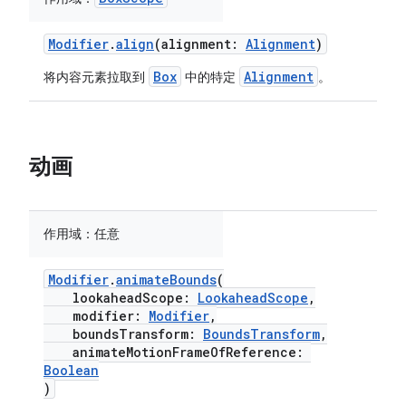
Modifier
.
align
(alignment:
Alignment
)
Box
Alignment
将内容元素拉取到
中的特定
。
动画
作用域：
任意
Modifier
.
animateBounds
(
lookaheadScope:
LookaheadScope
,
modifier:
Modifier
,
boundsTransform:
BoundsTransform
,
animateMotionFrameOfReference:
Boolean
)