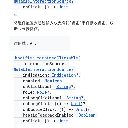
MutableInteractionSource
?,
onClick: ()
->
Unit
)
将组件配置为通过输入或无障碍“点击”事件接收点击、双
击和长按操作。
作用域：
Any
Modifier
.
combinedClickable
(
interactionSource:
MutableInteractionSource
?,
indication:
Indication
?,
enabled:
Boolean
,
onClickLabel:
String
?,
role:
Role
?,
onLongClickLabel:
String
?,
onLongClick: (()
->
Unit
)?,
onDoubleClick: (()
->
Unit
)?,
hapticFeedbackEnabled:
Boolean
,
onClick: ()
->
Unit
)