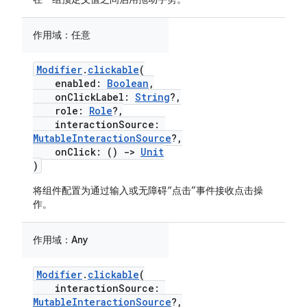
作用域：
任意
Modifier
.
clickable
(
enabled:
Boolean
,
onClickLabel:
String
?,
role:
Role
?,
interactionSource:
MutableInteractionSource
?,
onClick: ()
->
Unit
)
将组件配置为通过输入或无障碍“点击”事件接收点击操
作。
作用域：
Any
Modifier
.
clickable
(
interactionSource:
MutableInteractionSource
?,