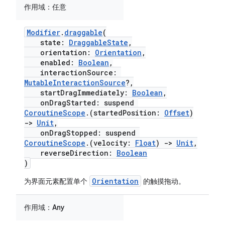
作用域：
任意
Modifier
.
draggable
(
state:
DraggableState
,
orientation:
Orientation
,
enabled:
Boolean
,
interactionSource:
MutableInteractionSource
?,
startDragImmediately:
Boolean
,
onDragStarted: suspend
CoroutineScope
.(startedPosition:
Offset
)
->
Unit
,
onDragStopped: suspend
CoroutineScope
.(velocity:
Float
)
->
Unit
,
reverseDirection:
Boolean
)
Orientation
为界面元素配置单个
的触摸拖动。
作用域：
Any