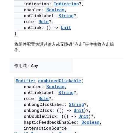
indication:
Indication
?,
enabled:
Boolean
,
onClickLabel:
String
?,
role:
Role
?,
onClick: ()
->
Unit
)
将组件配置为通过输入或无障碍“点击”事件接收点击操
作。
作用域：
Any
Modifier
.
combinedClickable
(
enabled:
Boolean
,
onClickLabel:
String
?,
role:
Role
?,
onLongClickLabel:
String
?,
onLongClick: (()
->
Unit
)?,
onDoubleClick: (()
->
Unit
)?,
hapticFeedbackEnabled:
Boolean
,
interactionSource: