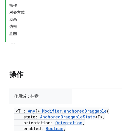
操作
对齐方式
动画
边框
绘图
操作
作用域：
任意
<T :
Any
?>
Modifier
.
anchoredDraggable
(
state:
AnchoredDraggableState
<T>,
orientation:
Orientation
,
enabled:
Boolean
,