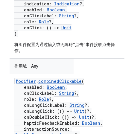
indication:
Indication
?,
enabled:
Boolean
,
onClickLabel:
String
?,
role:
Role
?,
onClick: ()
->
Unit
)
将组件配置为通过输入或无障碍“点击”事件接收点击操
作。
作用域：
Any
Modifier
.
combinedClickable
(
enabled:
Boolean
,
onClickLabel:
String
?,
role:
Role
?,
onLongClickLabel:
String
?,
onLongClick: (()
->
Unit
)?,
onDoubleClick: (()
->
Unit
)?,
hapticFeedbackEnabled:
Boolean
,
interactionSource: