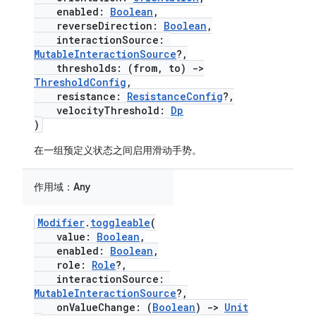
enabled:
Boolean
,
reverseDirection:
Boolean
,
interactionSource:
MutableInteractionSource
?,
thresholds: (from, to)
->
ThresholdConfig
,
resistance:
ResistanceConfig
?,
velocityThreshold:
Dp
)
在一组预定义状态之间启用滑动手势。
作用域：
Any
Modifier
.
toggleable
(
value:
Boolean
,
enabled:
Boolean
,
role:
Role
?,
interactionSource:
MutableInteractionSource
?,
onValueChange: (
Boolean
)
->
Unit