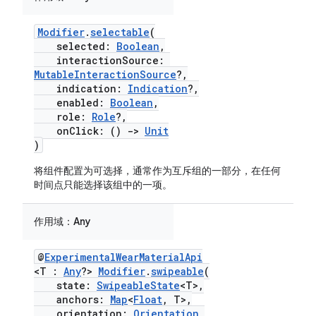
Modifier
.
selectable
(
selected:
Boolean
,
interactionSource:
MutableInteractionSource
?,
indication:
Indication
?,
enabled:
Boolean
,
role:
Role
?,
onClick: ()
->
Unit
)
将组件配置为可选择，通常作为互斥组的一部分，在任何
时间点只能选择该组中的一项。
作用域：
Any
@
ExperimentalWearMaterialApi
<T :
Any
?>
Modifier
.
swipeable
(
state:
SwipeableState
<T>,
anchors:
Map
<
Float
, T>,
orientation:
Orientation
,