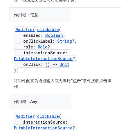
作用域：
任意
Modifier
.
clickable
(
enabled:
Boolean
,
onClickLabel:
String
?,
role:
Role
?,
interactionSource:
MutableInteractionSource
?,
onClick: ()
->
Unit
)
将组件配置为通过输入或无障碍“点击”事件接收点击操
作。
作用域：
Any
Modifier
.
clickable
(
interactionSource:
MutableInteractionSource
?,