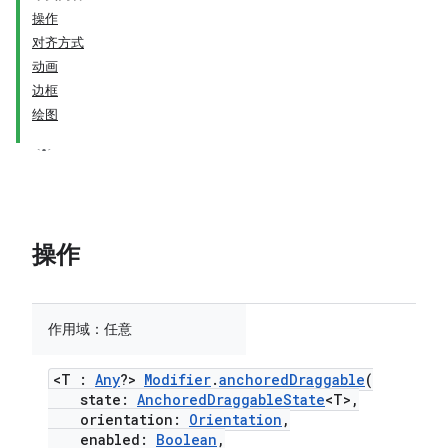
操作
对齐方式
动画
边框
绘图
操作
作用域：
任意
<T :
Any
?>
Modifier
.
anchoredDraggable
(
state:
AnchoredDraggableState
<T>,
orientation:
Orientation
,
enabled:
Boolean
,