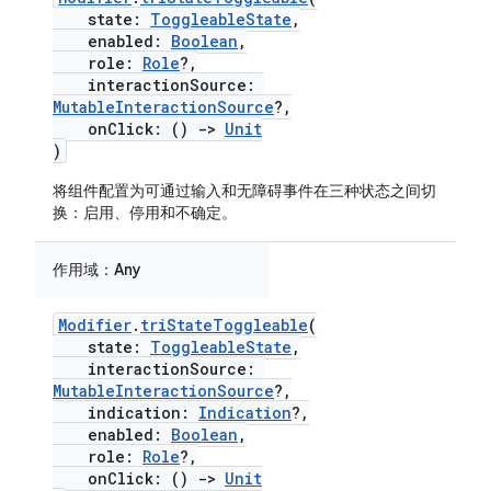
state:
ToggleableState
,
enabled:
Boolean
,
role:
Role
?,
interactionSource:
MutableInteractionSource
?,
onClick: ()
->
Unit
)
将组件配置为可通过输入和无障碍事件在三种状态之间切
换：启用、停用和不确定。
作用域：
Any
Modifier
.
triStateToggleable
(
state:
ToggleableState
,
interactionSource:
MutableInteractionSource
?,
indication:
Indication
?,
enabled:
Boolean
,
role:
Role
?,
onClick: ()
->
Unit