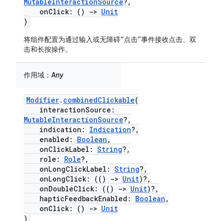
MutableInteractionSource
?,
onClick: ()
->
Unit
)
将组件配置为通过输入或无障碍“点击”事件接收点击、双
击和长按操作。
作用域：
Any
Modifier
.
combinedClickable
(
interactionSource:
MutableInteractionSource
?,
indication:
Indication
?,
enabled:
Boolean
,
onClickLabel:
String
?,
role:
Role
?,
onLongClickLabel:
String
?,
onLongClick: (()
->
Unit
)?,
onDoubleClick: (()
->
Unit
)?,
hapticFeedbackEnabled:
Boolean
,
onClick: ()
->
Unit
)