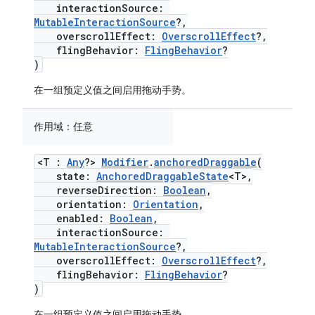
interactionSource:
MutableInteractionSource
?,
overscrollEffect:
OverscrollEffect
?,
flingBehavior:
FlingBehavior
?
)
在一组预定义值之间启用拖动手势。
作用域：
任意
<T :
Any
?>
Modifier
.
anchoredDraggable
(
state:
AnchoredDraggableState
<T>,
reverseDirection:
Boolean
,
orientation:
Orientation
,
enabled:
Boolean
,
interactionSource:
MutableInteractionSource
?,
overscrollEffect:
OverscrollEffect
?,
flingBehavior:
FlingBehavior
?
)
在一组预定义值之间启用拖动手势。