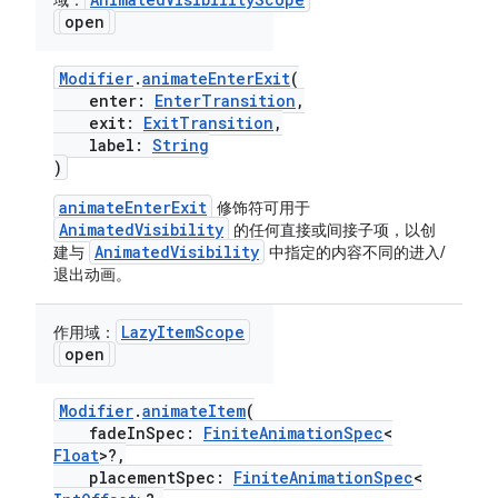
域：
open
Modifier
.
animateEnterExit
(
enter:
EnterTransition
,
exit:
ExitTransition
,
label:
String
)
animateEnterExit
修饰符可用于
AnimatedVisibility
的任何直接或间接子项，以创
AnimatedVisibility
建与
中指定的内容不同的进入/
退出动画。
LazyItemScope
作用域：
open
Modifier
.
animateItem
(
fadeInSpec:
FiniteAnimationSpec
<
Float
>?,
placementSpec:
FiniteAnimationSpec
<