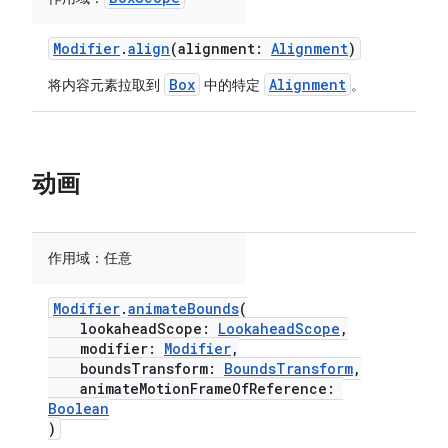
Modifier
.
align
(alignment:
Alignment
)
Box
Alignment
将内容元素拉取到
中的特定
。
动画
作用域：
任意
Modifier
.
animateBounds
(
lookaheadScope:
LookaheadScope
,
modifier:
Modifier
,
boundsTransform:
BoundsTransform
,
animateMotionFrameOfReference:
Boolean
)