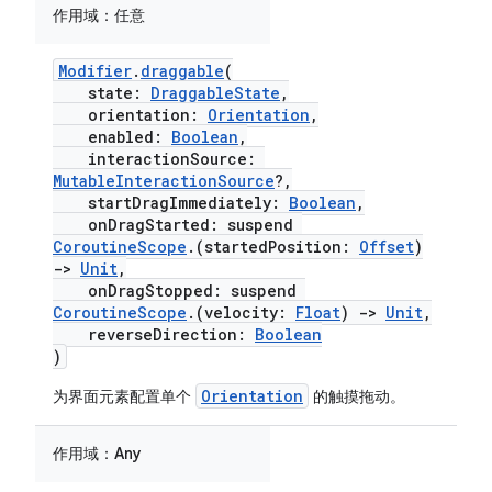
作用域：
任意
Modifier
.
draggable
(
state:
DraggableState
,
orientation:
Orientation
,
enabled:
Boolean
,
interactionSource:
MutableInteractionSource
?,
startDragImmediately:
Boolean
,
onDragStarted: suspend
CoroutineScope
.(startedPosition:
Offset
)
->
Unit
,
onDragStopped: suspend
CoroutineScope
.(velocity:
Float
)
->
Unit
,
reverseDirection:
Boolean
)
Orientation
为界面元素配置单个
的触摸拖动。
作用域：
Any