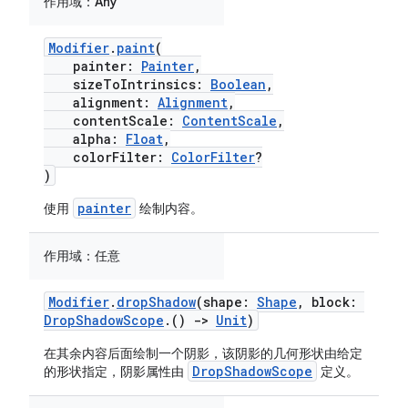
作用域：
Any
Modifier
.
paint
(
painter:
Painter
,
sizeToIntrinsics:
Boolean
,
alignment:
Alignment
,
contentScale:
ContentScale
,
alpha:
Float
,
colorFilter:
ColorFilter
?
)
painter
使用
绘制内容。
作用域：
任意
Modifier
.
dropShadow
(shape:
Shape
, block:
DropShadowScope
.()
->
Unit
)
在其余内容后面绘制一个阴影，该阴影的几何形状由给定
DropShadowScope
的形状指定，阴影属性由
定义。