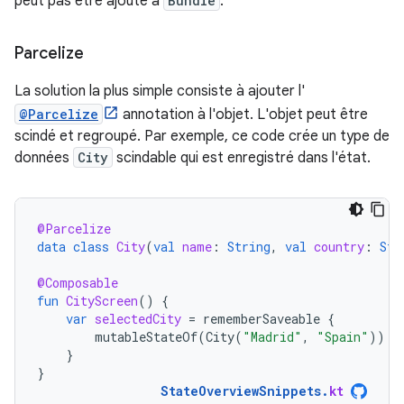
peut pas être ajouté à
Bundle
.
Parcelize
La solution la plus simple consiste à ajouter l'
@Parcelize
annotation à l'objet. L'objet peut être
scindé et regroupé. Par exemple, ce code crée un type de
données
City
scindable qui est enregistré dans l'état.
@Parcelize
data
class
City
(
val
name
:
String
,
val
country
:
Str
@Composable
fun
CityScreen
()
{
var
selectedCity
=
rememberSaveable
{
mutableStateOf
(
City
(
"Madrid"
,
"Spain"
))
}
}
StateOverviewSnippets
.
kt