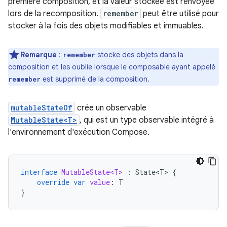
première composition, et la valeur stockée est renvoyée
lors de la recomposition.
remember
peut être utilisé pour
stocker à la fois des objets modifiables et immuables.
Remarque
:
stocke des objets dans la
remember
composition et les oublie lorsque le composable ayant appelé
est supprimé de la composition.
remember
mutableStateOf
crée un observable
MutableState<T>
, qui est un type observable intégré à
l'environnement d'exécution Compose.
interface
MutableState<T>
:
State<T>
{
override
var
value
:
T
}