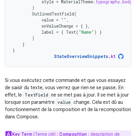
style
=
MaterialTheme
.
typography
.
bodyM
)
OutlinedTextField
(
value
=
""
,
onValueChange
=
{
},
label
=
{
Text
(
"Name"
)
}
)
}
}
StateOverviewSnippets
.
kt
Si vous exécutez cette commande et que vous essayez
de saisir du texte, vous verrez que rien ne se passe. En
effet, le
TextField
ne se met pas à jour. Il se met à jour
lorsque son paramètre
value
change. Cela est dû au
fonctionnement de la composition et de la recomposition
dans Compose.
Key Term
(Terme clé) :
Composition
: description de