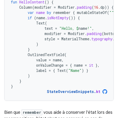
fun
HelloContent
()
{
Column
(
modifier
=
Modifier
.
padding
(
16.
dp
))
{
var
name
by
remember
{
mutableStateOf
(
""
)
if
(
name
.
isNotEmpty
())
{
Text
(
text
=
"Hello, 
$
name
!"
,
modifier
=
Modifier
.
padding
(
bottom
style
=
MaterialTheme
.
typography
.
b
)
}
OutlinedTextField
(
value
=
name
,
onValueChange
=
{
name
=
it
},
label
=
{
Text
(
"Name"
)
}
)
}
}
StateOverviewSnippets
.
kt
Bien que
remember
vous aide à conserver l'état lors des