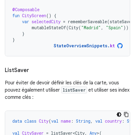
@Composable
fun
CityScreen
()
{
var
selectedCity
=
rememberSaveable
(
stateSaver
mutableStateOf
(
City
(
"Madrid"
,
"Spain"
))
}
}
StateOverviewSnippets
.
kt
List
Saver
Pour éviter de devoir définir les clés de la carte, vous
pouvez également utiliser
listSaver
et utiliser ses index
comme clés :
data
class
City
(
val
name
:
String
,
val
country
:
Str
val
CitySaver
=
listSaver<City
,
Any
>
(