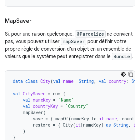
Map
Saver
Si, pour une raison quelconque,
@Parcelize
ne convient
pas, vous pouvez utiliser
mapSaver
pour définir votre
propre règle de conversion d'un objet en un ensemble de
valeurs que le système peut enregistrer dans le
Bundle
.
data
class
City
(
val
name
:
String
,
val
country
:
Str
val
CitySaver
=
run
{
val
nameKey
=
"Name"
val
countryKey
=
"Country"
mapSaver
(
save
=
{
mapOf
(
nameKey
to
it
.
name
,
country
restore
=
{
City
(
it
[
nameKey
]
as
String
,
it
)
}