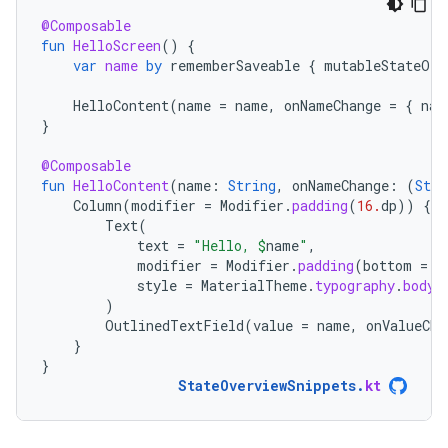
@Composable
fun
HelloScreen
()
{
var
name
by
rememberSaveable
{
mutableStateOf
(
HelloContent
(
name
=
name
,
onNameChange
=
{
nam
}
@Composable
fun
HelloContent
(
name
:
String
,
onNameChange
:
(
Stri
Column
(
modifier
=
Modifier
.
padding
(
16.
dp
))
{
Text
(
text
=
"Hello, 
$
name
"
,
modifier
=
Modifier
.
padding
(
bottom
=
8
style
=
MaterialTheme
.
typography
.
bodyM
)
OutlinedTextField
(
value
=
name
,
onValueCha
}
}
StateOverviewSnippets
.
kt