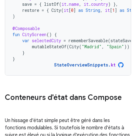
save
=
{
listOf
(
it
.
name
,
it
.
country
)
},
restore
=
{
City
(
it
[
0
]
as
String
,
it
[
1
]
as
Str
)
@Composable
fun
CityScreen
()
{
var
selectedCity
=
rememberSaveable
(
stateSaver
mutableStateOf
(
City
(
"Madrid"
,
"Spain"
))
}
}
StateOverviewSnippets
.
kt
Conteneurs d'état dans Compose
Un hissage d'état simple peut être géré dans les
fonctions modulables. Si toutefois le nombre d'états à
suivre est élevé ou si la logique d'exécution des fonctions