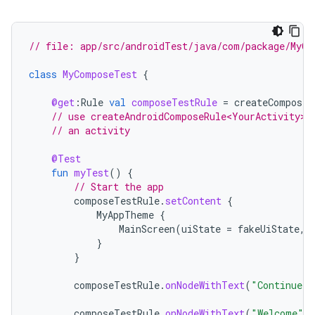
// file: app/src/androidTest/java/com/package/MyCo
class
MyComposeTest
{
@get
:
Rule
val
composeTestRule
=
createComposeR
// use createAndroidComposeRule<YourActivity>(
// an activity
@Test
fun
myTest
()
{
// Start the app
composeTestRule
.
setContent
{
MyAppTheme
{
MainScreen
(
uiState
=
fakeUiState
,
}
}
composeTestRule
.
onNodeWithText
(
"Continue"
)
composeTestRule
.
onNodeWithText
(
"Welcome"
)