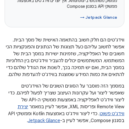
ממשק משתמש ב-Android. איך יוצרים ווידג'טים באמצעות
ממשקי API בסגנון Compose
Jetpack Glance →
ווידג'טים הם חלק חשוב בהתאמה האישית של מסך הבית.
אפשר לחשוב עליהם כעל תצוגות של הנתונים והפונקציות הכי
חשובים של האפליקציה, שזמינות ישירות במסך הבית של
המשתמש. המשתמשים יכולים להעביר ווידג'טים בין החלוניות
במסך הבית, ואם יש תמיכה בכך, לשנות את הגודל שלהם כדי
להתאים את כמות המידע שמוצגת בווידג'ט להעדפות שלהם.
במסמך הזה מוסבר על הסוגים השונים של הווידג'טים
שאפשר ליצור ועל עקרונות העיצוב שצריך לפעול לפיהם. כדי
ליצור ווידג'ט לאפליקציה באמצעות ממשקי ה-API של
Remote View ופריסות XML, אפשר לעיין במאמר
יצירת
ווידג'ט פשוט
. כדי ליצור ווידג'ט באמצעות Kotlin וממשקי API
בסגנון Compose, אפשר לעיין ב-
Jetpack Glance
.