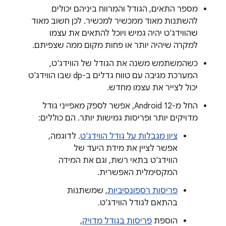
מספר התאים, הגודל והמרווח ביניהם יכולים
להשתנות מאוד ממכשיר למכשיר. לכן חשוב מאוד
שהווידג'ט יהיה גמיש ויוכל להתאים את עצמו
למקרה שיהיה יותר או פחות מקום ממה שצפיתם.
כשהמשתמש משנה את הגודל של הווידג'ט,
המערכת מגיבה עם טווח גדלים ב-dp שבו הווידג'ט
יכול לצייר את עצמו מחדש.
החל מ-Android 12, אפשר לספק מאפייני גודל
מדויקים יותר ופריסות גמישות יותר. הם כוללים:
ציון מגבלות על גודל הווידג'ט
. לדוגמה,
אפשר לציין את מידת היעד של
הווידג'ט בתאי רשת, וגם את המידה
המקסימלית האפשרית.
פריסות רספונסיביות
, שמשתנות
בהתאם לגודל הווידג'ט.
הוספת
פריסות בגודל מדויק
,