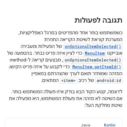
תגובה לפעולות
כשמשתמש בוחר אחד מהפריטים בסרגל האפליקציות,
המערכת קוראת לשיטת הקריאה החוזרת
onOptionsItemSelected()
של הפעילות ומעבירה
אובייקט
MenuItem
כדי לציין איזה פריט נבחר. בהטמעה של
onOptionsItemSelected()
, מבצעים קריאה ל-method‏
MenuItem.getItemId()
כדי לקבוע על איזה פריט הקישו.
המזהה שמוחזר תואם לערך שהצהרתם במאפיין
android:id
של רכיב
<item>
המתאים.
לדוגמה, קטע הקוד הבא בודק איזו פעולה המשתמש בוחר.
אם השיטה לא מזהה את פעולת המשתמש, היא מפעילה את
שיטת מחלקת העל:
Java
Kotlin