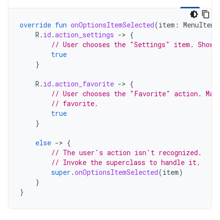
override
fun
onOptionsItemSelected
(
item
:
MenuItem
)
R
.
id
.
action_settings
-
>
{
// User chooses the "Settings" item. Show 
true
}
R
.
id
.
action_favorite
-
>
{
// User chooses the "Favorite" action. Mar
// favorite.
true
}
else
-
>
{
// The user's action isn't recognized.
// Invoke the superclass to handle it.
super
.
onOptionsItemSelected
(
item
)
}
}