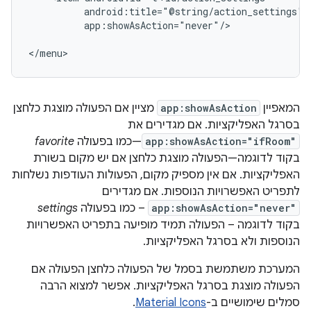
app:showAsAction="never"/>

</menu>
המאפיין
app:showAsAction
מציין אם הפעולה מוצגת כלחצן
בסרגל האפליקציות. אם מגדירים את
app:showAsAction="ifRoom"
—כמו בפעולה
favorite
בקוד לדוגמה—הפעולה מוצגת כלחצן אם יש מקום בשורת
האפליקציות. אם אין מספיק מקום, הפעולות העודפות נשלחות
לתפריט האפשרויות הנוספות. אם מגדירים
app:showAsAction="never"
– כמו בפעולה
settings
בקוד לדוגמה – הפעולה תמיד מופיעה בתפריט האפשרויות
הנוספות ולא בסרגל האפליקציות.
המערכת משתמשת בסמל של הפעולה כלחצן הפעולה אם
הפעולה מוצגת בסרגל האפליקציות. אפשר למצוא הרבה
סמלים שימושיים ב-
Material Icons
.