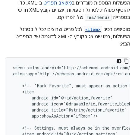
הפעולות הנוספות מוגדרים ב
משאב תפריט
ב-XML. כדי
להוסיף פעולות לסרגל הפעולות, יוצרים קובץ XML חדש
בספרייה
res/menu/
של הפרויקט.
מוסיפים רכיב
<item>
לכל פריט שרוצים לכלול בסרגל
הפעולות, כמו שמוצג בקובץ ה-XML לדוגמה של התפריט
הבא:
<menu
xmlns:android="http://schemas.android.com/ap
xmlns:app="http://schemas.android.com/apk/res-auto
<!--
"Mark
Favorite",
must
appear
as
action
bu
app:showAsAction="ifRoom"/>

<!--
Settings,
must
always
be
in
the
overflow.
<item