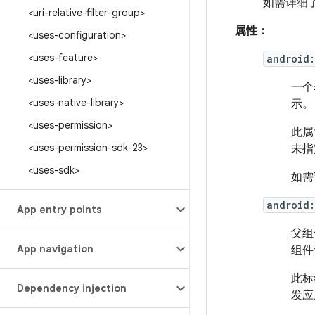
如需详细
<uri-relative-filter-group>
属性：
<uses-configuration>
<uses-feature>
android
<uses-library>
一个
<uses-native-library>
示。
<uses-permission>
此属
<uses-permission-sdk-23>
未指
<uses-sdk>
如需
android:
App entry points
父组
App navigation
组件
此标
Dependency injection
发应