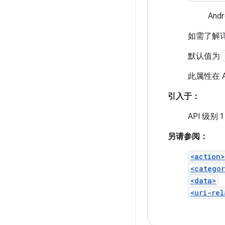
And
如需了解
默认值为
此属性在 A
引入于：
API 级别 1
另请参阅：
<action>
<catego
<data>
<uri-rel