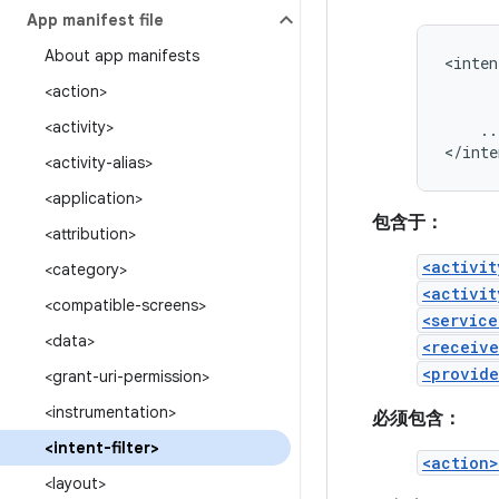
App manifest file
About app manifests
<inten
<action>
<activity>
..
</inte
<activity-alias>
<application>
包含于：
<attribution>
<activit
<category>
<activit
<compatible-screens>
<service
<data>
<receive
<provide
<grant-uri-permission>
<instrumentation>
必须包含：
<intent-filter>
<action>
<layout>