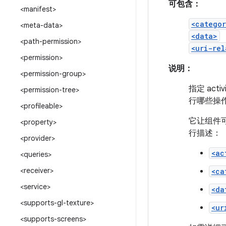
可包含：
<manifest>
<catego
<meta-data>
<data>
<path-permission>
<uri-rel
<permission>
说明：
<permission-group>
指定 act
<permission-tree>
行哪些操
<profileable>
它让组件可
<property>
行描述：
<provider>
<ac
<queries>
<receiver>
<ca
<service>
<da
<supports-gl-texture>
<ur
<supports-screens>