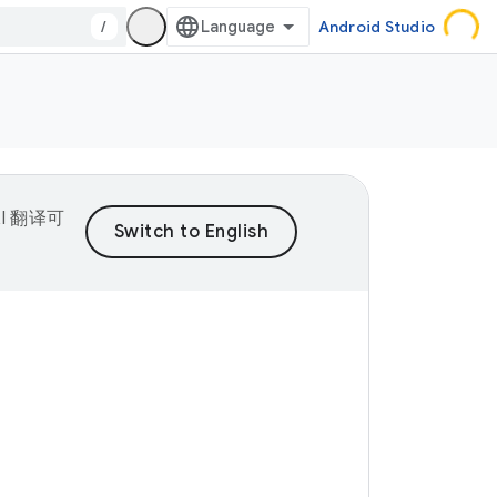
/
Android Studio
I 翻译可