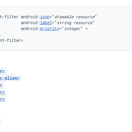
t-filter
android:
icon
="
drawable
resource
android:
label
="
string
resource
android:
priority
="
integer
"
.

nt-filter>
y>
y-alias>
>
r>
r>