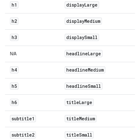
h1
display
Large
h2
display
Medium
h3
display
Small
headline
Large
N/A
h4
headline
Medium
h5
headline
Small
h6
title
Large
subtitle1
title
Medium
subtitle2
title
Small