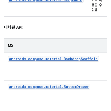
용할 수
없음
대체된 API
:
M2
M
androidx.compose.material.BackdropScaffold
상
S
B
로
androidx.compose.material.BottomDrawer
상
M
이