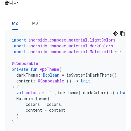
습니다.
M2
M3
import
androidx.compose.material.lightColors
import
androidx.compose.material.darkColors
import
androidx.compose.material.MaterialTheme
@Composable
private
fun
AppTheme
(
darkTheme
:
Boolean
=
isSystemInDarkTheme
(),
content
:
@Composable
()
-
>
Unit
)
{
val
colors
=
if
(
darkTheme
)
darkColors
(
…
)
else
l
MaterialTheme
(
colors
=
colors
,
content
=
content
)
}