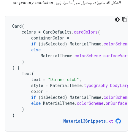
الشكل 5
. حاويات وحقول نص أساسية بلون on-primary-container
Card
(
colors
=
CardDefaults
.
cardColors
(
containerColor
=
if
(
isSelected
)
MaterialTheme
.
colorScheme
.
else
MaterialTheme
.
colorScheme
.
surfaceVaria
)
)
{
Text
(
text
=
"Dinner club"
,
style
=
MaterialTheme
.
typography
.
bodyLarge
color
=
if
(
isSelected
)
MaterialTheme
.
colorScheme
.
else
MaterialTheme
.
colorScheme
.
onSurface
,
)
}
Material3Snippets
.
kt