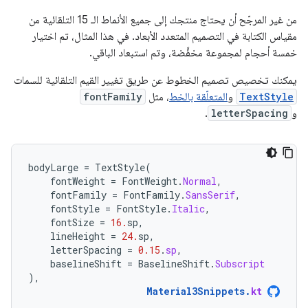
من غير المرجّح أن يحتاج منتجك إلى جميع الأنماط الـ 15 التلقائية من
مقياس الكتابة في التصميم المتعدد الأبعاد. في هذا المثال، تم اختيار
خمسة أحجام لمجموعة مخفَّضة، وتم استبعاد الباقي.
يمكنك تخصيص تصميم الخطوط عن طريق تغيير القيم التلقائية للسمات
TextStyle
و
المتعلّقة بالخط
، مثل
fontFamily
و
letterSpacing
.
bodyLarge
=
TextStyle
(
fontWeight
=
FontWeight
.
Normal
,
fontFamily
=
FontFamily
.
SansSerif
,
fontStyle
=
FontStyle
.
Italic
,
fontSize
=
16.
sp
,
lineHeight
=
24.
sp
,
letterSpacing
=
0.15
.
sp
,
baselineShift
=
BaselineShift
.
Subscript
),
Material3Snippets
.
kt