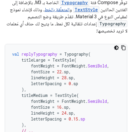
توفّر Compose فئة
Typography
الخاصة بـ M3، بالإضافة إلى
الفئتين الحالتين
TextStyle
و
المتعلّقة بالخط
، وذلك لإنشاء نموذج
لمقياس النوع في Material 3. تقدّم طريقة وضع التصميم
Typography
إعدادات تلقائية لكل نمط، ما يتيح لك حذف أي مَعلمات
لا تريد تخصيصها:
val
replyTypography
=
Typography
(
titleLarge
=
TextStyle
(
fontWeight
=
FontWeight
.
SemiBold
,
fontSize
=
22.
sp
,
lineHeight
=
28.
sp
,
letterSpacing
=
0.
sp
),
titleMedium
=
TextStyle
(
fontWeight
=
FontWeight
.
SemiBold
,
fontSize
=
16.
sp
,
lineHeight
=
24.
sp
,
letterSpacing
=
0.15
.
sp
),
// ..