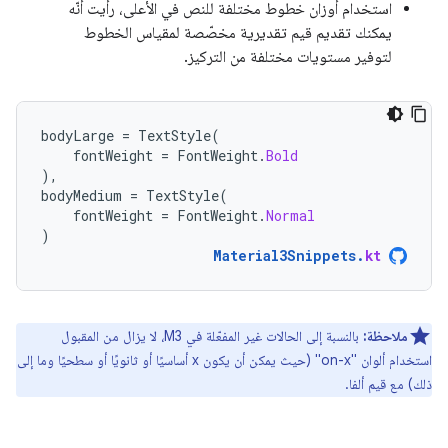
استخدام أوزان خطوط مختلفة للنص في الأعلى، رأيت أنّه
يمكنك تقديم قيم تقديرية مخصّصة لمقياس الخطوط
لتوفير مستويات مختلفة من التركيز.
bodyLarge
=
TextStyle
(
fontWeight
=
FontWeight
.
Bold
),
bodyMedium
=
TextStyle
(
fontWeight
=
FontWeight
.
Normal
)
Material3Snippets
.
kt
ملاحظة:
بالنسبة إلى الحالات غير المفعّلة في M3، لا يزال من المقبول
استخدام ألوان "on-x" (حيث يمكن أن يكون x أساسيًا أو ثانويًا أو سطحيًا وما إلى
ذلك) مع قيم ألفا.