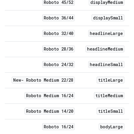
Roboto 45
/
52
display
Medium
Roboto 36
/
44
display
Small
Roboto 32
/
40
headline
Large
Roboto 28
/
36
headline
Medium
Roboto 24
/
32
headline
Small
New- Roboto Medium 22
/
28
title
Large
Roboto Medium 16
/
24
title
Medium
Roboto Medium 14
/
20
title
Small
Roboto 16
/
24
body
Large