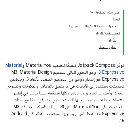
على هذه الصفحة
تبعية
واجهات برمجة التطبيقات التجريبية
تحديد نسق المواد
الألوان
أسلوب الخط
توفّر Jetpack Compose تنفيذًا لتصميم Material You و
Material
3 Expressive
، وهو التطوّر التالي لتصميم Material Design. ‫M3
Expressive هو إصدار موسّع من التصميم المتعدد الأبعاد 3، ويتضمّن
تحديثات مستندة إلى الأبحاث في ما يتعلق بالمظاهر والمكوّنات وتصوير
الحركة وأسلوب الخط وغير ذلك، وكلها مصمَّمة لمساعدتك في إنشاء
منتجات جذابة ومرغوبة يحبها المستخدمون. يتوافق أيضًا مع ميزات
التخصيص في Material You، مثل الألوان الديناميكية. يتوافق M3
Expressive مع النمط المرئي وواجهة مستخدم النظام في Android
16.