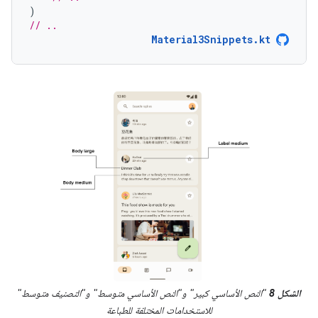
)
// ..
Material3Snippets.kt
الشكل 8
"النص الأساسي كبير" و"النص الأساسي متوسط" و"التصنيف متوسط"
للاستخدامات المختلفة للطباعة