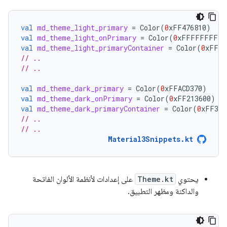
val
md_theme_light_primary
=
Color
(
0
xFF476810
)
val
md_theme_light_onPrimary
=
Color
(
0
xFFFFFFFF
)
val
md_theme_light_primaryContainer
=
Color
(
0
xFFC7
// ..
// ..
val
md_theme_dark_primary
=
Color
(
0
xFFACD370
)
val
md_theme_dark_onPrimary
=
Color
(
0
xFF213600
)
val
md_theme_dark_primaryContainer
=
Color
(
0
xFF324
// ..
// ..
Material3Snippets.kt
يحتوي
Theme.kt
على إعدادات لأنظمة الألوان الفاتحة
والداكنة ومظهر التطبيق.