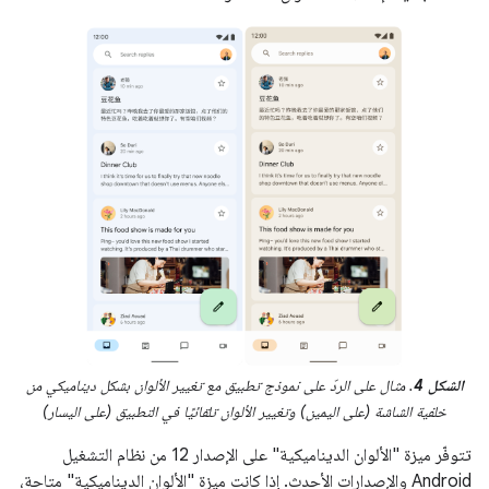
الشكل 4
. مثال على الردّ على نموذج تطبيق مع تغيير الألوان بشكل ديناميكي من
خلفية الشاشة (على اليمين) وتغيير الألوان تلقائيًا في التطبيق (على اليسار)
تتوفّر ميزة "الألوان الديناميكية" على الإصدار 12 من نظام التشغيل
Android والإصدارات الأحدث. إذا كانت ميزة "الألوان الديناميكية" متاحة،