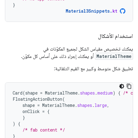
}
Material3Snippets
.
kt
استخدام الأشكال
يمكنك تخصيص مقياس الشكل لجميع المكوّنات في
MaterialTheme
أو يمكنك إجراء ذلك على أساس كل مكوّن.
تطبيق شكل متوسط وكبير مع القيم التلقائية:
Card
(
shape
=
MaterialTheme
.
shapes
.
medium
)
{
/* car
FloatingActionButton
(
shape
=
MaterialTheme
.
shapes
.
large
,
onClick
=
{
}
)
{
/* fab content */
}