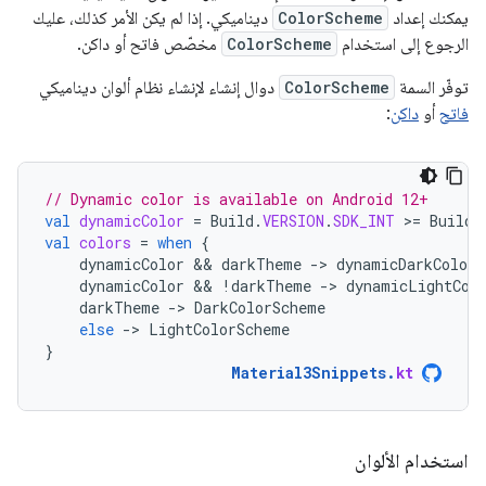
يمكنك إعداد
ColorScheme
ديناميكي. إذا لم يكن الأمر كذلك، عليك
الرجوع إلى استخدام
ColorScheme
مخصّص فاتح أو داكن.
توفّر السمة
ColorScheme
دوال إنشاء لإنشاء نظام ألوان ديناميكي
فاتح
أو
داكن
:
// Dynamic color is available on Android 12+
val
dynamicColor
=
Build
.
VERSION
.
SDK_INT
>
=
Build
.
val
colors
=
when
{
dynamicColor
 && 
darkTheme
-
>
dynamicDarkColorS
dynamicColor
 && 
!
darkTheme
-
>
dynamicLightCol
darkTheme
-
>
DarkColorScheme
else
-
>
LightColorScheme
}
Material3Snippets
.
kt
استخدام الألوان