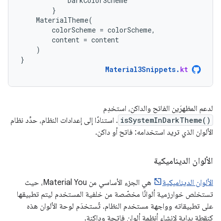
DarkColorScheme
}
MaterialTheme
(
colorScheme
=
colorScheme
,
content
=
content
)
}
Material3Snippets
.
kt
لدعم المظهرَين الفاتح والداكن، استخدِم
isSystemInDarkTheme()
. استنادًا إلى إعدادات النظام، حدِّد نظام
الألوان الذي تريد استخدامه: فاتح أو داكن.
الألوان الديناميكية
الألوان الديناميكية
هي الجزء الأساسي من Material You، حيث
تستخلص خوارزمية ألوانًا مخصّصة من خلفية المستخدم ليتم تطبيقها
على تطبيقاته وواجهة مستخدم النظام. تُستخدَم لوحة الألوان هذه
كنقطة بداية لإنشاء أنظمة ألوان فاتحة وداكنة.