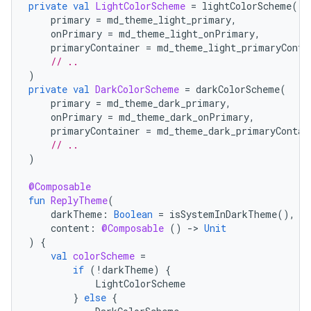
private
val
LightColorScheme
=
lightColorScheme
(
primary
=
md_theme_light_primary
,
onPrimary
=
md_theme_light_onPrimary
,
primaryContainer
=
md_theme_light_primaryConta
// ..
)
private
val
DarkColorScheme
=
darkColorScheme
(
primary
=
md_theme_dark_primary
,
onPrimary
=
md_theme_dark_onPrimary
,
primaryContainer
=
md_theme_dark_primaryContai
// ..
)
@Composable
fun
ReplyTheme
(
darkTheme
:
Boolean
=
isSystemInDarkTheme
(),
content
:
@Composable
()
-
>
Unit
)
{
val
colorScheme
=
if
(
!
darkTheme
)
{
LightColorScheme
}
else
{