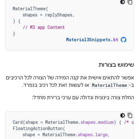
MaterialTheme
(
shapes
=
replyShapes
,
)
{
// M3 app Content
}
Material3Snippets
.
kt
שימוש בצורות
אפשר להתאים אישית את קנה המידה של הצורה לכל הרכיבים
ב-
MaterialTheme
או לעשות זאת לכל רכיב בנפרד.
החלת צורה בינונית וגדולה עם ערכי ברירת מחדל:
Card
(
shape
=
MaterialTheme
.
shapes
.
medium
)
{
/* car
FloatingActionButton
(
shape
=
MaterialTheme
.
shapes
.
large
,