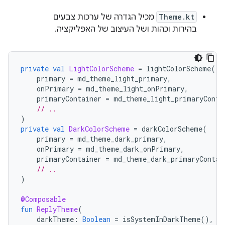
Theme.kt
מכיל הגדרה של ערכות צבעים
בהירות וכהות ושל העיצוב של האפליקציה.
private
val
LightColorScheme
=
lightColorScheme
(
primary
=
md_theme_light_primary
,
onPrimary
=
md_theme_light_onPrimary
,
primaryContainer
=
md_theme_light_primaryConta
// ..
)
private
val
DarkColorScheme
=
darkColorScheme
(
primary
=
md_theme_dark_primary
,
onPrimary
=
md_theme_dark_onPrimary
,
primaryContainer
=
md_theme_dark_primaryContai
// ..
)
@Composable
fun
ReplyTheme
(
darkTheme
:
Boolean
=
isSystemInDarkTheme
(),