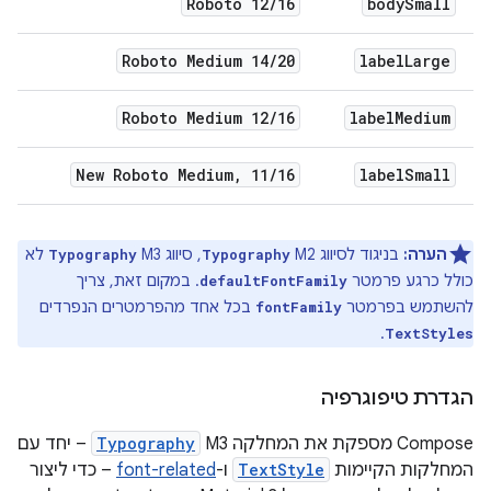
Roboto 12
/
16
body
Small
Roboto Medium 14
/
20
label
Large
Roboto Medium 12
/
16
label
Medium
New Roboto Medium
,
11
/
16
label
Small
הערה:
בניגוד לסיווג M2
, סיווג M3
לא
Typography
Typography
כולל כרגע פרמטר
. במקום זאת, צריך
defaultFontFamily
להשתמש בפרמטר
בכל אחד מהפרמטרים הנפרדים
fontFamily
.
TextStyles
הגדרת טיפוגרפיה
‫Compose מספקת את המחלקה M3
Typography
– יחד עם
המחלקות הקיימות
TextStyle
ו-
font-related
– כדי ליצור