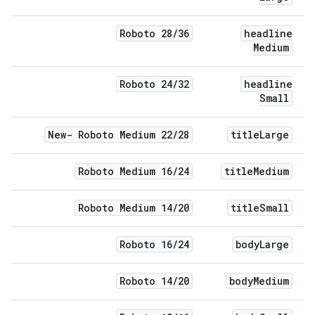
Roboto 28
/
36
headline
Medium
Roboto 24
/
32
headline
Small
New- Roboto Medium 22
/
28
title
Large
Roboto Medium 16
/
24
title
Medium
Roboto Medium 14
/
20
title
Small
Roboto 16
/
24
body
Large
Roboto 14
/
20
body
Medium