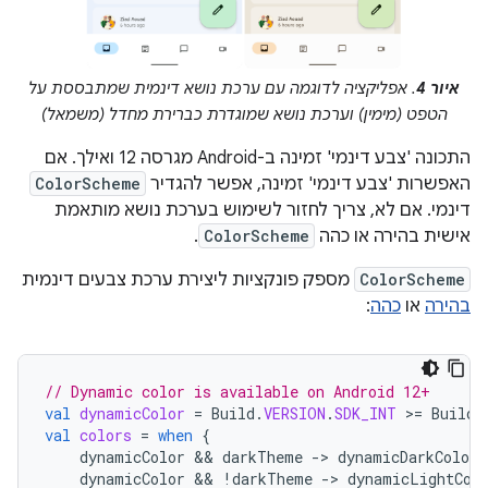
איור 4
. אפליקציה לדוגמה עם ערכת נושא דינמית שמתבססת על
הטפט (מימין) וערכת נושא שמוגדרת כברירת מחדל (משמאל)
התכונה 'צבע דינמי' זמינה ב-Android מגרסה 12 ואילך. אם
האפשרות 'צבע דינמי' זמינה, אפשר להגדיר
ColorScheme
דינמי. אם לא, צריך לחזור לשימוש בערכת נושא מותאמת
אישית בהירה או כהה
ColorScheme
.
ColorScheme
מספק פונקציות ליצירת ערכת צבעים דינמית
בהירה
או
כהה
:
// Dynamic color is available on Android 12+
val
dynamicColor
=
Build
.
VERSION
.
SDK_INT
>
=
Build
.
val
colors
=
when
{
dynamicColor
 && 
darkTheme
-
>
dynamicDarkColorS
dynamicColor
 && 
!
darkTheme
-
>
dynamicLightCol