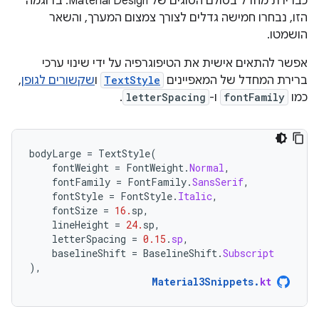
כברירת מחדל בסולם הסוגים של Material Design. בדוגמה
הזו, נבחרו חמישה גדלים לצורך צמצום המערך, והשאר
הושמטו.
אפשר להתאים אישית את הטיפוגרפיה על ידי שינוי ערכי
ברירת המחדל של המאפיינים
TextStyle
ו
שקשורים לגופן
,
כמו
fontFamily
ו-
letterSpacing
.
bodyLarge
=
TextStyle
(
fontWeight
=
FontWeight
.
Normal
,
fontFamily
=
FontFamily
.
SansSerif
,
fontStyle
=
FontStyle
.
Italic
,
fontSize
=
16.
sp
,
lineHeight
=
24.
sp
,
letterSpacing
=
0.15
.
sp
,
baselineShift
=
BaselineShift
.
Subscript
),
Material3Snippets
.
kt