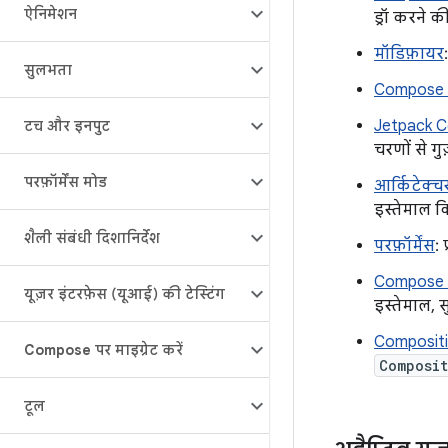
ऐनिमेशन
ड्रॉ करने क
मॉडिफ़ायर
सुलभता
Compose म
Jetpack C
टच और इनपुट
चरणों से ग
परफ़ॉर्मेंस मोड
आर्किटेक्च
इस्तेमाल कि
शैली संबंधी दिशानिर्देश
परफ़ॉर्मेंस
:
Compose मे
यूज़र इंटरफ़ेस (यूआई) की टेस्टिंग
इस्तेमाल, स
Compositio
Compose पर माइग्रेट करें
Composit
टूल