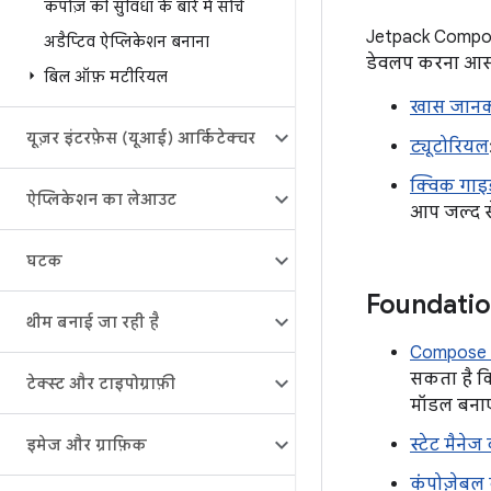
कंपोज़ की सुविधा के बारे में सोचें
Jetpack Compose
अडैप्टिव ऐप्लिकेशन बनाना
डेवलप करना आसान
बिल ऑफ़ मटीरियल
खास जानक
यूज़र इंटरफ़ेस (यूआई) आर्किटेक्चर
ट्यूटोरियल
क्विक गाइ
ऐप्लिकेशन का लेआउट
आप जल्द से
घटक
Foundati
थीम बनाई जा रही है
Compose म
सकता है क
टेक्स्ट और टाइपोग्राफ़ी
मॉडल बनाए
स्टेट मैने
इमेज और ग्राफ़िक
कंपोज़ेब