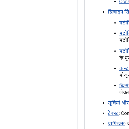
Cons
डिज़ाइन सि
मटीर
मटीर
मटीरि
मटीर
के म
कस्ट
मौजू
किसी
लेवल
सूचियां और 
टेक्स्ट
: Com
ग्राफ़िक्स
: 