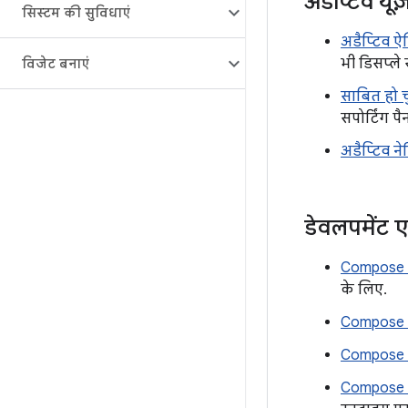
अडैप्टिव यू
सिस्टम की सुविधाएं
अडैप्टिव ऐ
भी डिसप्ले
विजेट बनाएं
साबित हो 
सपोर्टिंग 
अडैप्टिव न
डेवलपमेंट ए
Compose क
के लिए.
Compose क
Compose क
Compose औ