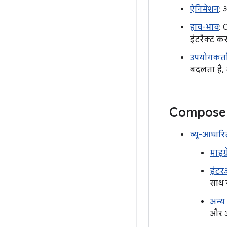
ऐनिमेशन
: 
हाव-भाव
: 
इंटरैक्ट कर
उपयोगकर्ता
बदलता है, 
Compose क
व्यू-आधारि
माइग
इंटर
साथ 
अन्य 
और अ