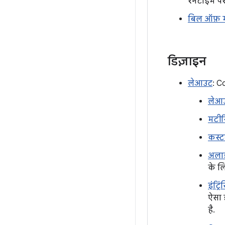
रनटाइम परफ
बिल ऑफ़ 
डिज़ाइन
लेआउट
: C
लेआउ
मटीर
कस्
अलाइ
के ल
इंट्र
ऐसा 
है.