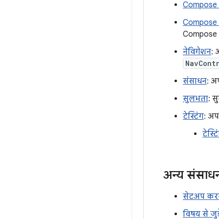
Compose औ
Compose आ
Compose म
नेविगेशन
: 
NavContr
संसाधन
: अ
सुलभता
: स
टेस्टिंग
: अप
टेस्ट
अन्य संसाध
सेटअप कर
विषय से जु