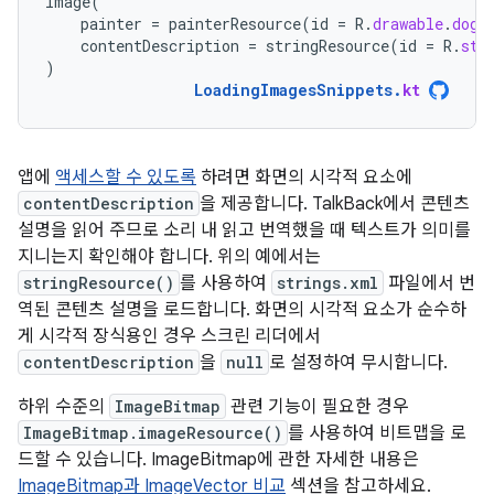
Image
(
painter
=
painterResource
(
id
=
R
.
drawable
.
dog
)
contentDescription
=
stringResource
(
id
=
R
.
str
)
LoadingImagesSnippets
.
kt
앱에
액세스할 수 있도록
하려면 화면의 시각적 요소에
contentDescription
을 제공합니다. TalkBack에서 콘텐츠
설명을 읽어 주므로 소리 내 읽고 번역했을 때 텍스트가 의미를
지니는지 확인해야 합니다. 위의 예에서는
stringResource()
를 사용하여
strings.xml
파일에서 번
역된 콘텐츠 설명을 로드합니다. 화면의 시각적 요소가 순수하
게 시각적 장식용인 경우 스크린 리더에서
contentDescription
을
null
로 설정하여 무시합니다.
하위 수준의
ImageBitmap
관련 기능이 필요한 경우
ImageBitmap.imageResource()
를 사용하여 비트맵을 로
드할 수 있습니다. ImageBitmap에 관한 자세한 내용은
ImageBitmap과 ImageVector 비교
섹션을 참고하세요.