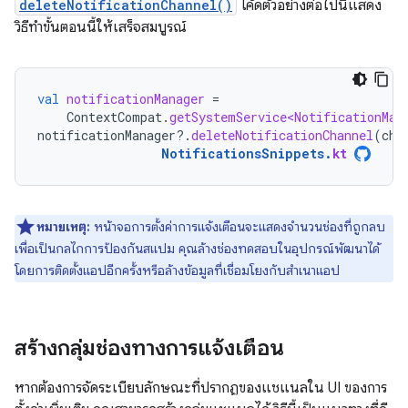
deleteNotificationChannel()
โค้ดตัวอย่างต่อไปนี้แสดง
วิธีทําขั้นตอนนี้ให้เสร็จสมบูรณ์
val
notificationManager
=
ContextCompat
.
getSystemService<NotificationMan
notificationManager
?.
deleteNotificationChannel
(
cha
NotificationsSnippets
.
kt
หมายเหตุ:
หน้าจอการตั้งค่าการแจ้งเตือนจะแสดงจำนวนช่องที่ถูกลบ
เพื่อเป็นกลไกการป้องกันสแปม คุณล้างช่องทดสอบในอุปกรณ์พัฒนาได้
โดยการติดตั้งแอปอีกครั้งหรือล้างข้อมูลที่เชื่อมโยงกับสำเนาแอป
สร้างกลุ่มช่องทางการแจ้งเตือน
หากต้องการจัดระเบียบลักษณะที่ปรากฏของแชแนลใน UI ของการ