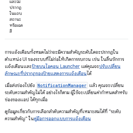
และไม่
ปรากฏ
ในแถบ
สถานะ
หรือเฉด
สี
การแจ้งเตือนทั้งหมดไม่ว่าจะมีความสำคัญระดับใดจะปรากฏใน
ตำแหน่ง UI ของระบบที่ไม่ก่อให้เกิดการรบกวน เช่น ในลิ้นชักการ
แจ้งเตือนและ
ป้ายบนไอคอน Launcher
แต่คุณจะ
ปรับเปลี่ยน
ลักษณะที่ปรากฏของป้ายแสดงการแจ้งเตือน
ได้
เมื่อส่งช่องไปยัง
NotificationManager
แล้ว คุณจะเปลี่ยน
ระดับความสำคัญไม่ได้ อย่างไรก็ตาม ผู้ใช้จะเปลี่ยนค่ากำหนดสำหรับ
ช่องของแอป ได้ทุกเมื่อ
ดูข้อมูลเกี่ยวกับการเลือกลำดับความสำคัญที่เหมาะสมได้ที่ "ระดับ
ความสำคัญ" ใน
คู่มือการออกแบบการแจ้งเตือน