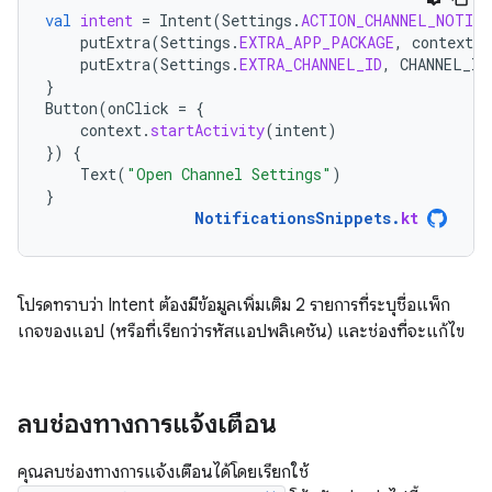
val
intent
=
Intent
(
Settings
.
ACTION_CHANNEL_NOTIF
putExtra
(
Settings
.
EXTRA_APP_PACKAGE
,
context
.
p
putExtra
(
Settings
.
EXTRA_CHANNEL_ID
,
CHANNEL_ID
}
Button
(
onClick
=
{
context
.
startActivity
(
intent
)
})
{
Text
(
"Open Channel Settings"
)
}
NotificationsSnippets
.
kt
โปรดทราบว่า Intent ต้องมีข้อมูลเพิ่มเติม 2 รายการที่ระบุชื่อแพ็ก
เกจของแอป (หรือที่เรียกว่ารหัสแอปพลิเคชัน) และช่องที่จะแก้ไข
ลบช่องทางการแจ้งเตือน
คุณลบช่องทางการแจ้งเตือนได้โดยเรียกใช้