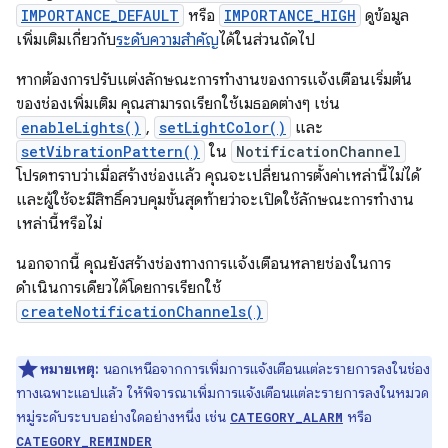
IMPORTANCE_DEFAULT
หรือ
IMPORTANCE_HIGH
ดูข้อมูล
เพิ่มเติมเกี่ยวกับ
ระดับความสำคัญ
ได้ในส่วนถัดไป
หากต้องการปรับแต่งลักษณะการทำงานของการแจ้งเตือนเริ่มต้น
ของช่องเพิ่มเติม คุณสามารถเรียกใช้เมธอดต่างๆ เช่น
enableLights()
,
setLightColor()
และ
setVibrationPattern()
ใน
NotificationChannel
โปรดทราบว่าเมื่อสร้างช่องแล้ว คุณจะเปลี่ยนการตั้งค่าเหล่านี้ไม่ได้
และผู้ใช้จะมีสิทธิ์ควบคุมขั้นสุดท้ายว่าจะเปิดใช้ลักษณะการทำงาน
เหล่านี้หรือไม่
นอกจากนี้ คุณยังสร้างช่องทางการแจ้งเตือนหลายช่องในการ
ดำเนินการเดียวได้โดยการเรียกใช้
createNotificationChannels()
หมายเหตุ:
นอกเหนือจากการเพิ่มการแจ้งเตือนแต่ละรายการลงในช่อง
ทางเฉพาะแอปแล้ว ให้พิจารณาเพิ่มการแจ้งเตือนแต่ละรายการลงในหมวด
หมู่ระดับระบบอย่างใดอย่างหนึ่ง เช่น
หรือ
CATEGORY_ALARM
CATEGORY_REMINDER