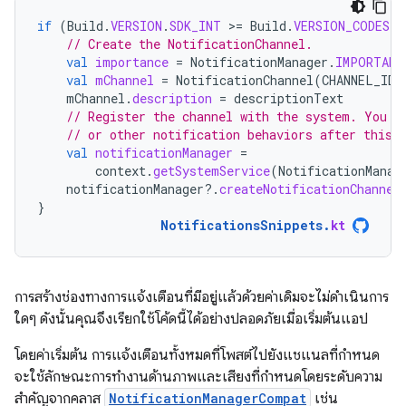
if
(
Build
.
VERSION
.
SDK_INT
>
=
Build
.
VERSION_CODES
.
O
// Create the NotificationChannel.
val
importance
=
NotificationManager
.
IMPORTANC
val
mChannel
=
NotificationChannel
(
CHANNEL_ID
,
mChannel
.
description
=
descriptionText
// Register the channel with the system. You c
// or other notification behaviors after this.
val
notificationManager
=
context
.
getSystemService
(
NotificationManag
notificationManager
?.
createNotificationChannel
}
NotificationsSnippets
.
kt
การสร้างช่องทางการแจ้งเตือนที่มีอยู่แล้วด้วยค่าเดิมจะไม่ดำเนินการ
ใดๆ ดังนั้นคุณจึงเรียกใช้โค้ดนี้ได้อย่างปลอดภัยเมื่อเริ่มต้นแอป
โดยค่าเริ่มต้น การแจ้งเตือนทั้งหมดที่โพสต์ไปยังแชแนลที่กำหนด
จะใช้ลักษณะการทำงานด้านภาพและเสียงที่กำหนดโดยระดับความ
สำคัญจากคลาส
NotificationManagerCompat
เช่น