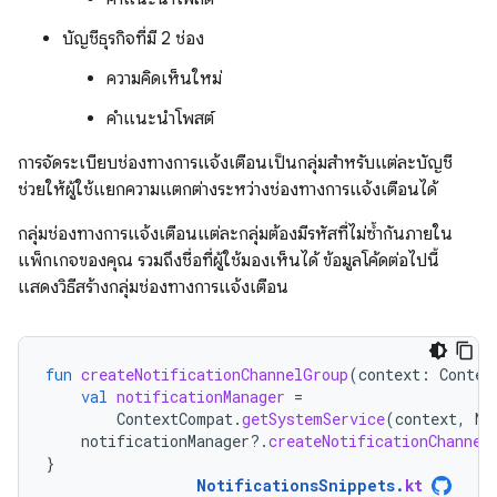
บัญชีธุรกิจที่มี 2 ช่อง
ความคิดเห็นใหม่
คำแนะนำโพสต์
การจัดระเบียบช่องทางการแจ้งเตือนเป็นกลุ่มสำหรับแต่ละบัญชี
ช่วยให้ผู้ใช้แยกความแตกต่างระหว่างช่องทางการแจ้งเตือนได้
กลุ่มช่องทางการแจ้งเตือนแต่ละกลุ่มต้องมีรหัสที่ไม่ซ้ำกันภายใน
แพ็กเกจของคุณ รวมถึงชื่อที่ผู้ใช้มองเห็นได้ ข้อมูลโค้ดต่อไปนี้
แสดงวิธีสร้างกลุ่มช่องทางการแจ้งเตือน
fun
createNotificationChannelGroup
(
context
:
Contex
val
notificationManager
=
ContextCompat
.
getSystemService
(
context
,
No
notificationManager
?.
createNotificationChannel
}
NotificationsSnippets
.
kt