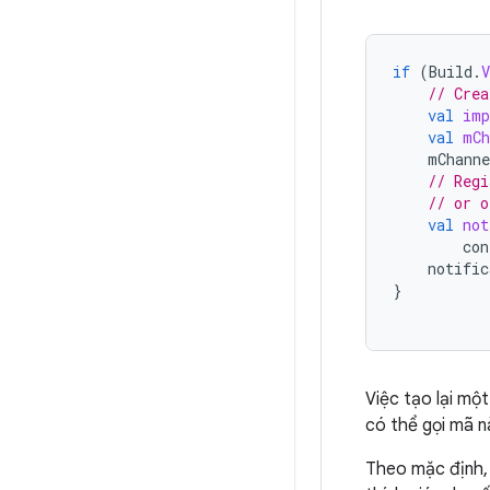
if
(
Build
.
// Crea
val
imp
val
mCh
mChanne
// Regi
// or o
val
not
con
notific
}
Việc tạo lại mộ
có thể gọi mã n
Theo mặc định, 