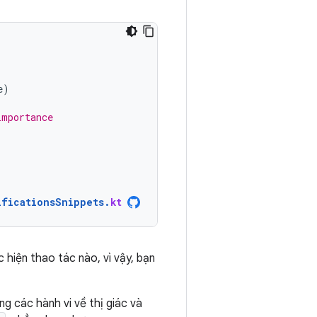
e
)
importance
ificationsSnippets
.
kt
 hiện thao tác nào, vì vậy, bạn
g các hành vi về thị giác và