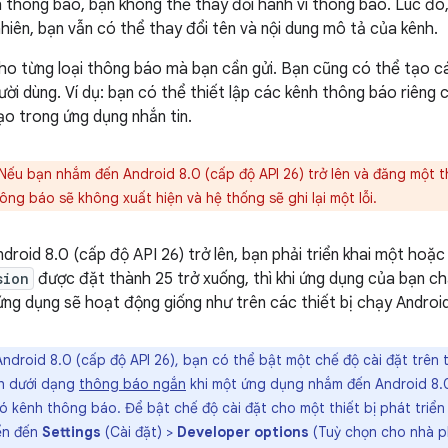
h thông báo, bạn không thể thay đổi hành vi thông báo. Lúc đó
nhiên, bạn vẫn có thể thay đổi tên và nội dung mô tả của kênh.
ho từng loại thông báo mà bạn cần gửi. Bạn cũng có thể tạo 
ười dùng. Ví dụ: bạn có thể thiết lập các kênh thông báo riên
ạo trong ứng dụng nhắn tin.
Nếu bạn nhắm đến Android 8.0 (cấp độ API 26) trở lên và đăng một 
ông báo sẽ không xuất hiện và hệ thống sẽ ghi lại một lỗi.
droid 8.0 (cấp độ API 26) trở lên, bạn phải triển khai một hoặ
sion
được đặt thành 25 trở xuống, thì khi ứng dụng của bạn ch
 ứng dụng sẽ hoạt động giống như trên các thiết bị chạy Android
ndroid 8.0 (cấp độ API 26), bạn có thể bật một chế độ cài đặt trên th
nh dưới dạng
thông báo ngắn
khi một ứng dụng nhắm đến Android 8.0 
 kênh thông báo. Để bật chế độ cài đặt cho một thiết bị phát triển
yển đến
Settings
(Cài đặt) >
Developer options
(Tuỳ chọn cho nhà ph