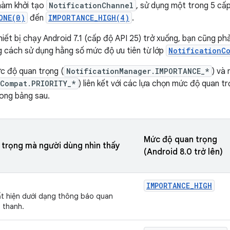
hàm khởi tạo
NotificationChannel
, sử dụng một trong 5 cấp
ONE(0)
đến
IMPORTANCE_HIGH(4)
.
iết bị chạy Android 7.1 (cấp độ API 25) trở xuống, bạn cũng phả
 cách sử dụng hằng số mức độ ưu tiên từ lớp
NotificationC
c độ quan trọng (
NotificationManager.IMPORTANCE_*
) và
nCompat.PRIORITY_*
) liên kết với các lựa chọn mức độ quan t
ong bảng sau.
Mức độ quan trọng
trọng mà người dùng nhìn thấy
(Android 8.0 trở lên)
IMPORTANCE_HIGH
t hiện dưới dạng thông báo quan
 thanh.