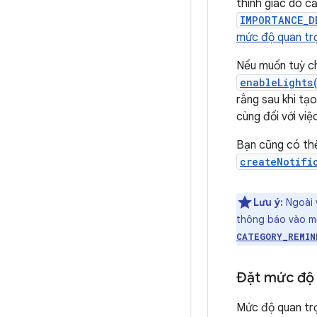
thính giác do c
IMPORTANCE_D
mức độ quan tr
Nếu muốn tuỳ ch
enableLights
rằng sau khi tạ
cùng đối với vi
Bạn cũng có th
createNotifi
Lưu ý:
Ngoài 
thông báo vào m
CATEGORY_REMIN
Đặt mức độ 
Mức độ quan tr