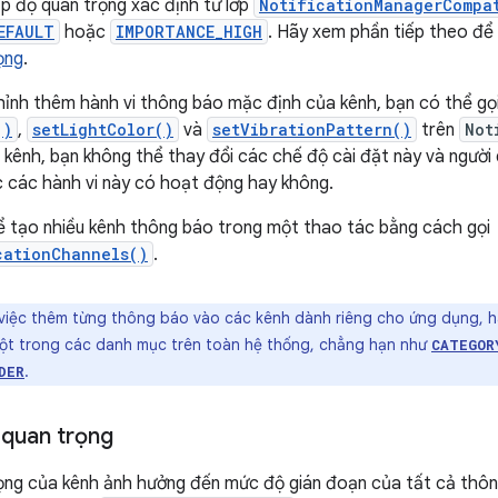
ấp độ quan trọng xác định từ lớp
NotificationManagerCompa
EFAULT
hoặc
IMPORTANCE_HIGH
. Hãy xem phần tiếp theo để
ọng
.
ỉnh thêm hành vi thông báo mặc định của kênh, bạn có thể gọ
()
,
setLightColor()
và
setVibrationPattern()
trên
Not
o kênh, bạn không thể thay đổi các chế độ cài đặt này và người
ệc các hành vi này có hoạt động hay không.
ể tạo nhiều kênh thông báo trong một thao tác bằng cách gọi
cationChannels()
.
việc thêm từng thông báo vào các kênh dành riêng cho ứng dụng, h
ột trong các danh mục trên toàn hệ thống, chẳng hạn như
CATEGOR
.
DER
quan trọng
ọng của kênh ảnh hưởng đến mức độ gián đoạn của tất cả thôn