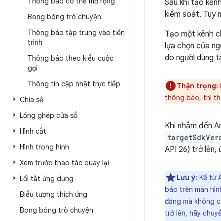
Thông báo có thể mở rộng
Sau khi tạo kên
kiểm soát. Tuy 
Bong bóng trò chuyện
Thông báo tập trung vào tiến
Tạo một kênh c
trình
lựa chọn của ng
do người dùng t
Thông báo theo kiểu cuộc
gọi
Thông tin cập nhật trực tiếp
Thận trọng:
thông báo, thì th
Chia sẻ
Lồng ghép cửa sổ
Khi nhắm đến An
Hình cắt
targetSdkVer
Hình trong hình
API 26) trở lên,
Xem trước thao tác quay lại
Lưu ý:
Kể từ A
Lối tắt ứng dụng
báo trên màn hì
Biểu tượng thích ứng
đăng mà không có
Bong bóng trò chuyện
trở lên, hãy chu