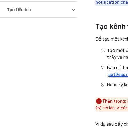
notification ch
Tạo tiện ích
Tạo kênh
Để tạo một kên
Tạo một đ
thấy và m
Bạn có th
setDescr
Đăng ký k
Thận trọng:
26) trở lên, vì c
Ví dụ sau đây c