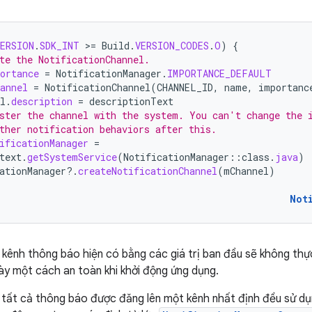
VERSION
.
SDK_INT
>
=
Build
.
VERSION_CODES
.
O
)
{
te the NotificationChannel.
ortance
=
NotificationManager
.
IMPORTANCE_DEFAULT
annel
=
NotificationChannel
(
CHANNEL_ID
,
name
,
importanc
l
.
description
=
descriptionText
ster the channel with the system. You can't change the 
ther notification behaviors after this.
ificationManager
=
text
.
getSystemService
(
NotificationManager
::
class
.
java
)
ationManager
?.
createNotificationChannel
(
mChannel
)
Not
t kênh thông báo hiện có bằng các giá trị ban đầu sẽ không thực
ày một cách an toàn khi khởi động ứng dụng.
tất cả thông báo được đăng lên một kênh nhất định đều sử dụn