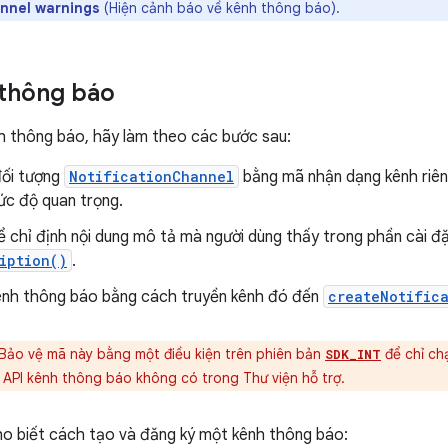
annel warnings
(Hiện cảnh báo về kênh thông báo).
 thông báo
h thông báo, hãy làm theo các bước sau:
ối tượng
NotificationChannel
bằng mã nhận dạng kênh riêng
ức độ quan trọng.
ể chỉ định nội dung mô tả mà người dùng thấy trong phần cài đ
iption()
.
ênh thông báo bằng cách truyền kênh đó đến
createNotific
Bảo vệ mã này bằng một điều kiện trên phiên bản
để chỉ ch
SDK_INT
ác API kênh thông báo không có trong Thư viện hỗ trợ.
ho biết cách tạo và đăng ký một kênh thông báo: