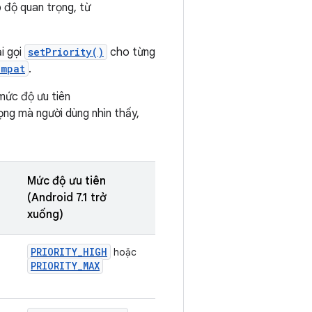
 độ quan trọng, từ
i gọi
setPriority()
cho từng
ompat
.
 mức độ ưu tiên
rọng mà người dùng nhìn thấy,
Mức độ ưu tiên
(Android 7.1 trở
xuống)
PRIORITY_HIGH
hoặc
PRIORITY_MAX