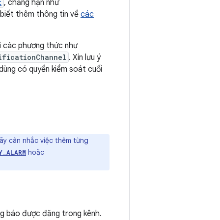
t
, chẳng hạn như
 biết thêm thông tin về
các
i các phương thức như
ificationChannel
. Xin lưu ý
 dùng có quyền kiểm soát cuối
ãy cân nhắc việc thêm từng
hoặc
Y_ALARM
g báo được đăng trong kênh.