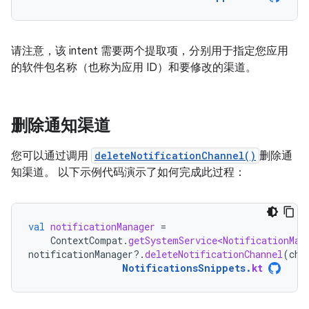
请注意，该 intent 需要两个提取项，分别用于指定您应用
的软件包名称（也称为应用 ID）和要修改的渠道。
删除通知渠道
您可以通过调用
deleteNotificationChannel()
删除通
知渠道。 以下示例代码演示了如何完成此过程：
val
notificationManager
=
ContextCompat
.
getSystemService<NotificationMan
notificationManager
?.
deleteNotificationChannel
(
cha
NotificationsSnippets
.
kt