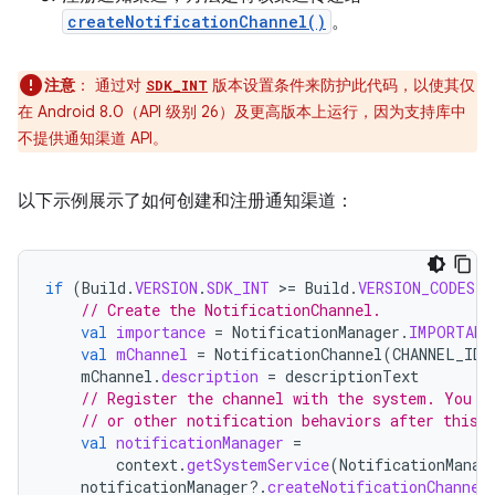
createNotificationChannel()
。
注意
：
通过对
版本设置条件来防护此代码，以使其仅
SDK_INT
在 Android 8.0（API 级别 26）及更高版本上运行，因为支持库中
不提供通知渠道 API。
以下示例展示了如何创建和注册通知渠道：
if
(
Build
.
VERSION
.
SDK_INT
>
=
Build
.
VERSION_CODES
.
O
// Create the NotificationChannel.
val
importance
=
NotificationManager
.
IMPORTANC
val
mChannel
=
NotificationChannel
(
CHANNEL_ID
,
mChannel
.
description
=
descriptionText
// Register the channel with the system. You c
// or other notification behaviors after this.
val
notificationManager
=
context
.
getSystemService
(
NotificationManag
notificationManager
?.
createNotificationChannel