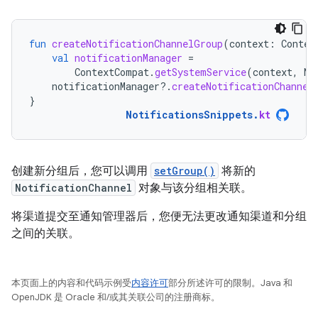
fun
createNotificationChannelGroup
(
context
:
Contex
val
notificationManager
=
ContextCompat
.
getSystemService
(
context
,
No
notificationManager
?.
createNotificationChannel
}
NotificationsSnippets
.
kt
创建新分组后，您可以调用
setGroup()
将新的
NotificationChannel
对象与该分组相关联。
将渠道提交至通知管理器后，您便无法更改通知渠道和分组
之间的关联。
本页面上的内容和代码示例受
内容许可
部分所述许可的限制。Java 和
OpenJDK 是 Oracle 和/或其关联公司的注册商标。