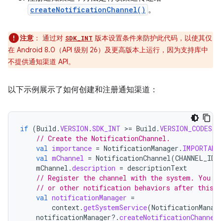
createNotificationChannel()
。
注意
：
通过对
版本设置条件来防护此代码，以使其仅
SDK_INT
在 Android 8.0（API 级别 26）及更高版本上运行，因为支持库中
不提供通知渠道 API。
以下示例展示了如何创建和注册通知渠道：
if
(
Build
.
VERSION
.
SDK_INT
>
=
Build
.
VERSION_CODES
.
O
// Create the NotificationChannel.
val
importance
=
NotificationManager
.
IMPORTANC
val
mChannel
=
NotificationChannel
(
CHANNEL_ID
,
mChannel
.
description
=
descriptionText
// Register the channel with the system. You c
// or other notification behaviors after this.
val
notificationManager
=
context
.
getSystemService
(
NotificationManag
notificationManager
?.
createNotificationChannel