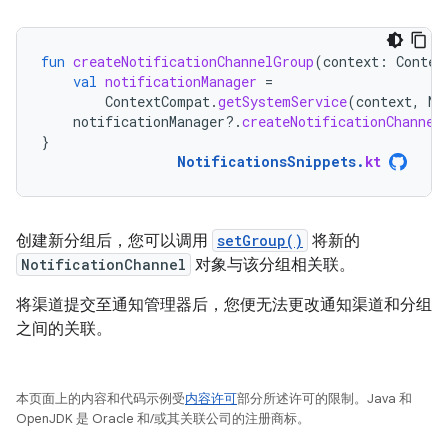
fun
createNotificationChannelGroup
(
context
:
Contex
val
notificationManager
=
ContextCompat
.
getSystemService
(
context
,
No
notificationManager
?.
createNotificationChannel
}
NotificationsSnippets
.
kt
创建新分组后，您可以调用
setGroup()
将新的
NotificationChannel
对象与该分组相关联。
将渠道提交至通知管理器后，您便无法更改通知渠道和分组
之间的关联。
本页面上的内容和代码示例受
内容许可
部分所述许可的限制。Java 和
OpenJDK 是 Oracle 和/或其关联公司的注册商标。