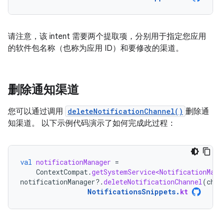
请注意，该 intent 需要两个提取项，分别用于指定您应用
的软件包名称（也称为应用 ID）和要修改的渠道。
删除通知渠道
您可以通过调用
deleteNotificationChannel()
删除通
知渠道。 以下示例代码演示了如何完成此过程：
val
notificationManager
=
ContextCompat
.
getSystemService<NotificationMan
notificationManager
?.
deleteNotificationChannel
(
cha
NotificationsSnippets
.
kt