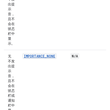
出提
示
音，
且不
会在
状态
栏中
显
示。
IMPORTANCE_NONE
N
/
A
无
不发
出提
示
音，
且不
会在
状态
栏或
通知
栏中