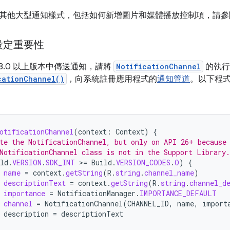
其他大型通知樣式，包括如何新增圖片和媒體播放控制項，請參
設定重要性
id 8.0 以上版本中傳送通知，請將
NotificationChannel
的執行
cationChannel()
，向系統註冊應用程式的
通知管道
。以下程
otificationChannel
(
context
:
Context
)
{
te the NotificationChannel, but only on API 26+ because
NotificationChannel class is not in the Support Library.
ld
.
VERSION
.
SDK_INT
>
=
Build
.
VERSION_CODES
.
O
)
{
name
=
context
.
getString
(
R
.
string
.
channel_name
)
descriptionText
=
context
.
getString
(
R
.
string
.
channel_d
importance
=
NotificationManager
.
IMPORTANCE_DEFAULT
channel
=
NotificationChannel
(
CHANNEL_ID
,
name
,
import
description
=
descriptionText