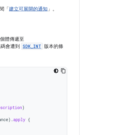
閱「
建立可展開的通知
」。
個體傳遞至
式碼會遭到
SDK_INT
版本的條
escription
)
ance
).
apply
{