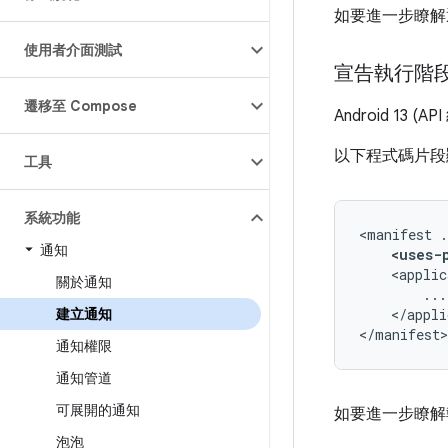
如要進一步瞭解
使用者介面測試
宣告執行階
遷移至 Compose
Android 1
以下程式碼片段
工具
系統功能
<manifest
通知
<uses-
<applic
關於通知
</appli
建立通知
</manifest>
通知權限
通知管道
可展開的通知
如要進一步瞭解
泡泡