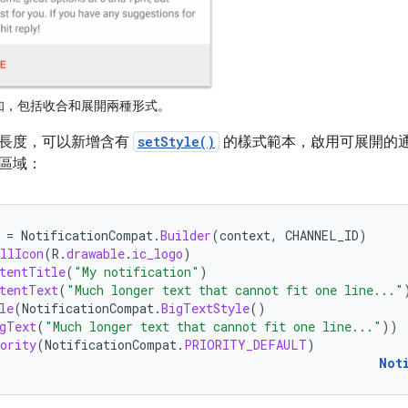
知，包括收合和展開兩種形式。
長度，可以新增含有
setStyle()
的樣式範本，啟用可展開的
區域：
=
NotificationCompat
.
Builder
(
context
,
CHANNEL_ID
)
llIcon
(
R
.
drawable
.
ic_logo
)
tentTitle
(
"My notification"
)
tentText
(
"Much longer text that cannot fit one line..."
le
(
NotificationCompat
.
BigTextStyle
()
gText
(
"Much longer text that cannot fit one line..."
))
ority
(
NotificationCompat
.
PRIORITY_DEFAULT
)
Not