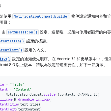
容
，請使用
NotificationCompat.Builder
物件設定通知內容和管
項目：
，由
setSmallIcon()
設定。這是唯一必須向使用者顯示的內容
ntentTitle()
設定的標題。
ntentText()
設定的內文。
ity()
設定的通知優先順序。在 Android 7.1 和更早版本中
ndroid 8.0 以上版本，請改為設定管道重要性，如下一節所示。
le
=
"Title"
tent
=
"Content"
=
NotificationCompat
.
Builder
(
context
,
CHANNEL_ID
)
llIcon
(
R
.
drawable
.
ic_logo
)
tentTitle
(
textTitle
)
tentText
(
textContent
)