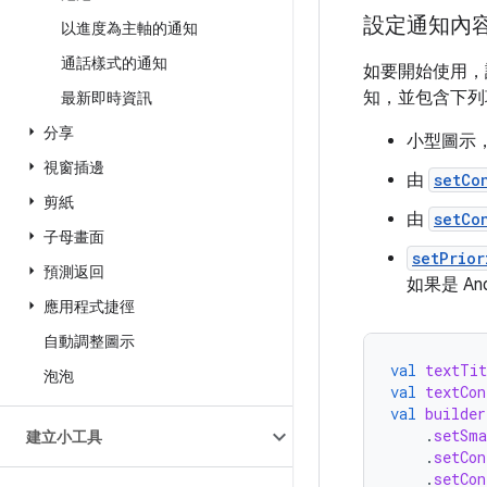
設定通知內
以進度為主軸的通知
通話樣式的通知
如要開始使用
知，並包含下列
最新即時資訊
分享
小型圖示
視窗插邊
由
setCo
剪紙
由
setCo
子母畫面
setPrior
預測返回
如果是 A
應用程式捷徑
自動調整圖示
val
textTit
泡泡
val
textCon
val
builder
.
setSma
建立小工具
.
setCon
.
setCon