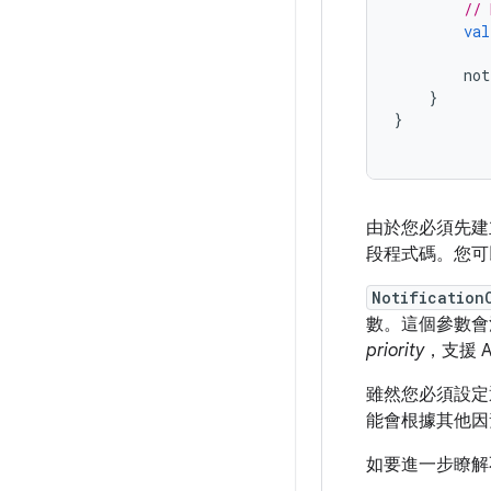
// 
val
not
}
}
由於您必須先建立
段程式碼。您可
Notification
數。這個參數會
priority
，支援 A
雖然您必須設定
能會根據其他因
如要進一步瞭解