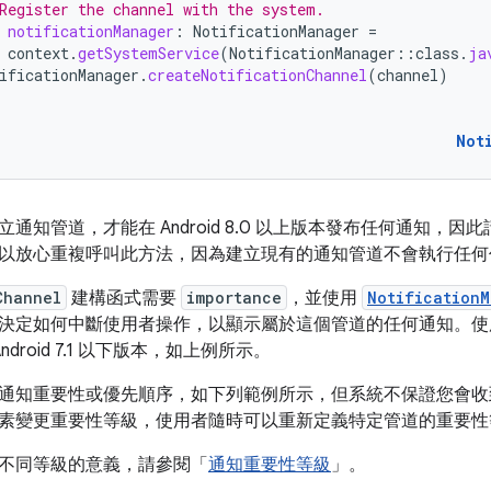
Register the channel with the system.
notificationManager
:
NotificationManager
=
context
.
getSystemService
(
NotificationManager
::
class
.
ja
ificationManager
.
createNotificationChannel
(
channel
)
Not
通知管道，才能在 Android 8.0 以上版本發布任何通知，
以放心重複呼叫此方法，因為建立現有的通知管道不會執行任何
Channel
建構函式需要
importance
，並使用
NotificationM
決定如何中斷使用者操作，以顯示屬於這個管道的任何通知。
ndroid 7.1 以下版本，如上例所示。
通知重要性或優先順序，如下列範例所示，但系統不保證您會收
素變更重要性等級，使用者隨時可以重新定義特定管道的重要性
不同等級的意義，請參閱「
通知重要性等級
」。