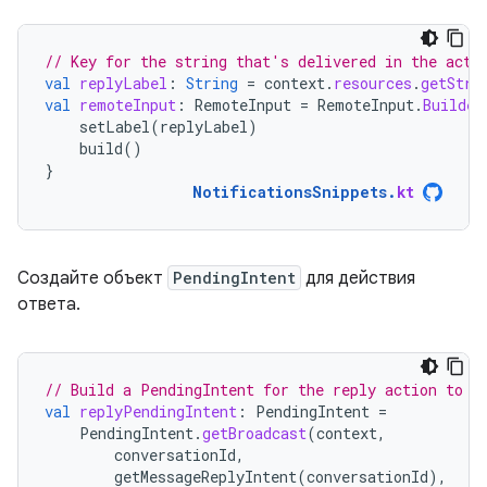
// Key for the string that's delivered in the acti
val
replyLabel
:
String
=
context
.
resources
.
getStri
val
remoteInput
:
RemoteInput
=
RemoteInput
.
Builder
setLabel
(
replyLabel
)
build
()
}
NotificationsSnippets
.
kt
Создайте объект
PendingIntent
для действия
ответа.
// Build a PendingIntent for the reply action to t
val
replyPendingIntent
:
PendingIntent
=
PendingIntent
.
getBroadcast
(
context
,
conversationId
,
getMessageReplyIntent
(
conversationId
),