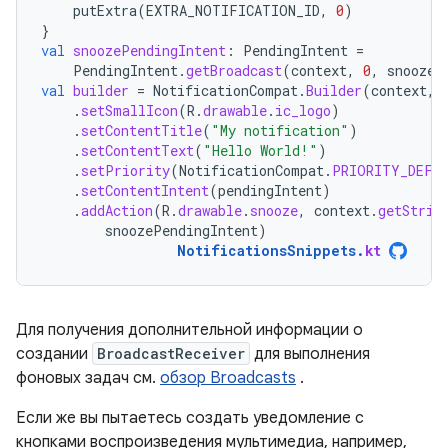
putExtra
(
EXTRA_NOTIFICATION_ID
,
0
)
}
val
snoozePendingIntent
:
PendingIntent
=
PendingIntent
.
getBroadcast
(
context
,
0
,
snoozeI
val
builder
=
NotificationCompat
.
Builder
(
context
,
.
setSmallIcon
(
R
.
drawable
.
ic_logo
)
.
setContentTitle
(
"My notification"
)
.
setContentText
(
"Hello World!"
)
.
setPriority
(
NotificationCompat
.
PRIORITY_DEFA
.
setContentIntent
(
pendingIntent
)
.
addAction
(
R
.
drawable
.
snooze
,
context
.
getStrin
snoozePendingIntent
)
NotificationsSnippets
.
kt
Для получения дополнительной информации о
создании
BroadcastReceiver
для выполнения
фоновых задач см.
обзор Broadcasts
.
Если же вы пытаетесь создать уведомление с
кнопками воспроизведения мультимедиа, например,