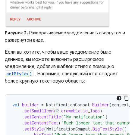
Рисунок 2.
Разворачиваемое уведомление в свернутом и
развернутом виде.
Если вы хотите, чтобы ваше уведомление было
длиннее, вы можете включить расширяемое
уведомление, добавив шаблон стиля с помощью
setStyle()
. Например, следующий код создает
более крупную текстовую область:
val
builder
=
NotificationCompat
.
Builder
(
context
,
.
setSmallIcon
(
R
.
drawable
.
ic_logo
)
.
setContentTitle
(
"My notification"
)
.
setContentText
(
"Much longer text that cannot 
.
setStyle
(
NotificationCompat
.
BigTextStyle
()
.
bigText
(
"Much longer text that cannot fit