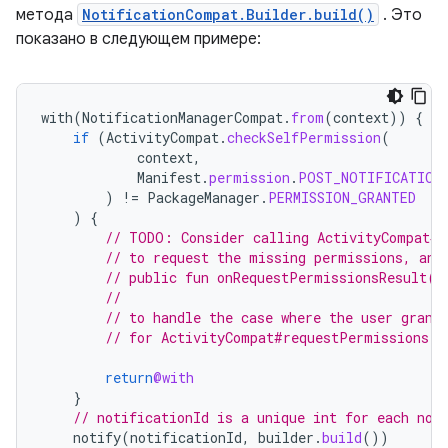
метода
NotificationCompat.Builder.build()
. Это
показано в следующем примере:
with
(
NotificationManagerCompat
.
from
(
context
))
{
if
(
ActivityCompat
.
checkSelfPermission
(
context
,
Manifest
.
permission
.
POST_NOTIFICATION
)
!=
PackageManager
.
PERMISSION_GRANTED
)
{
// TODO: Consider calling ActivityCompat#r
// to request the missing permissions, and
// public fun onRequestPermissionsResult(r
//                                        
// to handle the case where the user grant
// for ActivityCompat#requestPermissions f
return
@with
}
// notificationId is a unique int for each not
notify
(
notificationId
,
builder
.
build
())