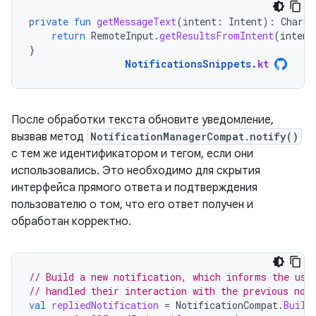
private
fun
getMessageText
(
intent
:
Intent
):
CharSe
return
RemoteInput
.
getResultsFromIntent
(
intent
}
NotificationsSnippets
.
kt
После обработки текста обновите уведомление,
вызвав метод
NotificationManagerCompat.notify()
с тем же идентификатором и тегом, если они
использовались. Это необходимо для скрытия
интерфейса прямого ответа и подтверждения
пользователю о том, что его ответ получен и
обработан корректно.
// Build a new notification, which informs the use
// handled their interaction with the previous not
val
repliedNotification
=
NotificationCompat
.
Build