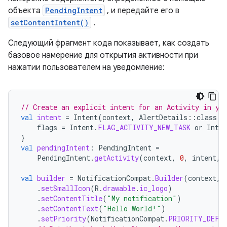
объекта
PendingIntent
, и передайте его в
setContentIntent()
.
Следующий фрагмент кода показывает, как создать
базовое намерение для открытия активности при
нажатии пользователем на уведомление:
// Create an explicit intent for an Activity in yo
val
intent
=
Intent
(
context
,
AlertDetails
::
class
.
j
flags
=
Intent
.
FLAG_ACTIVITY_NEW_TASK
or
Inten
}
val
pendingIntent
:
PendingIntent
=
PendingIntent
.
getActivity
(
context
,
0
,
intent
,
val
builder
=
NotificationCompat
.
Builder
(
context
,
.
setSmallIcon
(
R
.
drawable
.
ic_logo
)
.
setContentTitle
(
"My notification"
)
.
setContentText
(
"Hello World!"
)
.
setPriority
(
NotificationCompat
.
PRIORITY_DEFA