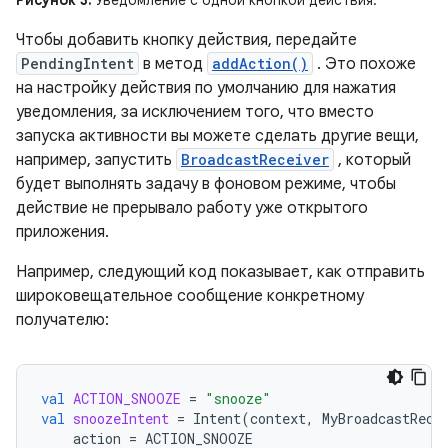
Рисунок 3.
Уведомление с одной кнопкой действия.
Чтобы добавить кнопку действия, передайте
PendingIntent
в метод
addAction()
. Это похоже
на настройку действия по умолчанию для нажатия
уведомления, за исключением того, что вместо
запуска активности вы можете сделать другие вещи,
например, запустить
BroadcastReceiver
, который
будет выполнять задачу в фоновом режиме, чтобы
действие не прерывало работу уже открытого
приложения.
Например, следующий код показывает, как отправить
широковещательное сообщение конкретному
получателю:
val
ACTION_SNOOZE
=
"snooze"
val
snoozeIntent
=
Intent
(
context
,
MyBroadcastRece
action
=
ACTION_SNOOZE