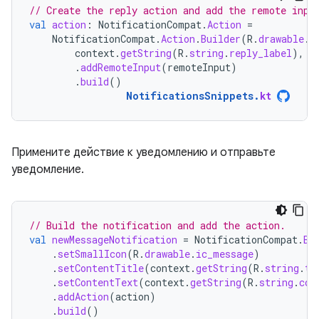
// Create the reply action and add the remote inpu
val
action
:
NotificationCompat
.
Action
=
NotificationCompat
.
Action
.
Builder
(
R
.
drawable
.
r
context
.
getString
(
R
.
string
.
reply_label
),
r
.
addRemoteInput
(
remoteInput
)
.
build
()
NotificationsSnippets
.
kt
Примените действие к уведомлению и отправьте
уведомление.
// Build the notification and add the action.
val
newMessageNotification
=
NotificationCompat
.
Bu
.
setSmallIcon
(
R
.
drawable
.
ic_message
)
.
setContentTitle
(
context
.
getString
(
R
.
string
.
ti
.
setContentText
(
context
.
getString
(
R
.
string
.
con
.
addAction
(
action
)
.
build
()