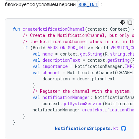
блокируется условием версии
SDK_INT
:
fun
createNotificationChannel
(
context
:
Context
)
{
// Create the NotificationChannel, but only on
// the NotificationChannel class is not in the
if
(
Build
.
VERSION
.
SDK_INT
>
=
Build
.
VERSION_COD
val
name
=
context
.
getString
(
R
.
string
.
chan
val
descriptionText
=
context
.
getString
(
R
.
val
importance
=
NotificationManager
.
IMPOR
val
channel
=
NotificationChannel
(
CHANNEL_
description
=
descriptionText
}
// Register the channel with the system.
val
notificationManager
:
NotificationManag
context
.
getSystemService
(
NotificationM
notificationManager
.
createNotificationChan
}
}
NotificationsSnippets
.
kt