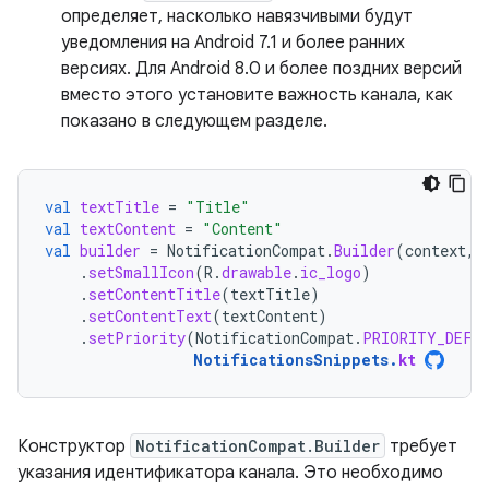
определяет, насколько навязчивыми будут
уведомления на Android 7.1 и более ранних
версиях. Для Android 8.0 и более поздних версий
вместо этого установите важность канала, как
показано в следующем разделе.
val
textTitle
=
"Title"
val
textContent
=
"Content"
val
builder
=
NotificationCompat
.
Builder
(
context
,
.
setSmallIcon
(
R
.
drawable
.
ic_logo
)
.
setContentTitle
(
textTitle
)
.
setContentText
(
textContent
)
.
setPriority
(
NotificationCompat
.
PRIORITY_DEFA
NotificationsSnippets
.
kt
Конструктор
NotificationCompat.Builder
требует
указания идентификатора канала. Это необходимо