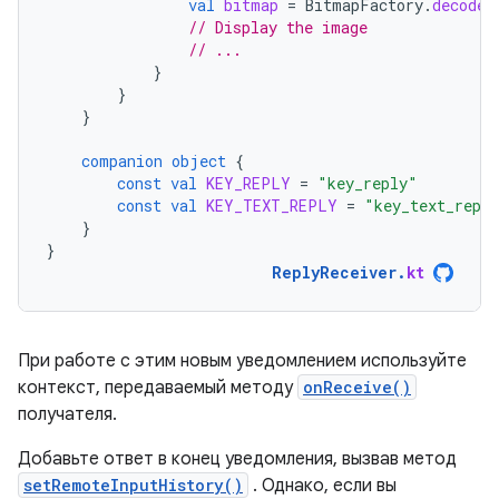
val
bitmap
=
BitmapFactory
.
decodeS
// Display the image
// ...
}
}
}
companion
object
{
const
val
KEY_REPLY
=
"key_reply"
const
val
KEY_TEXT_REPLY
=
"key_text_repl
}
}
ReplyReceiver
.
kt
При работе с этим новым уведомлением используйте
контекст, передаваемый методу
onReceive()
получателя.
Добавьте ответ в конец уведомления, вызвав метод
setRemoteInputHistory()
. Однако, если вы