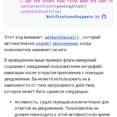
// Set the intent that fires when the user tap
.
setContentIntent
(
pendingIntent
)
.
setAutoCancel
(
true
)
NotificationsSnippets
.
kt
Этот код вызывает
setAutoCancel()
, который
автоматически
удаляет уведомление,
когда
пользователь нажимает на него.
В приведенном выше примере флаги намерений
сохраняют ожидаемый пользователем интерфейс
навигации после открытия приложения с помощью
уведомления. Вы можете использовать их в
зависимости от типа запускаемого действия,
которое может быть одним из следующих:
Активность, существующая исключительно для
ответов на уведомление. Пользователь не
должен переходить к этой активности во время