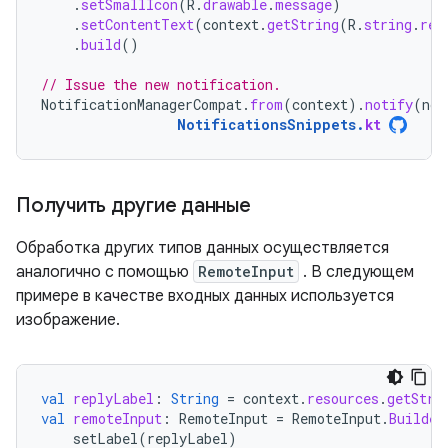
.
setSmallIcon
(
R
.
drawable
.
message
)
.
setContentText
(
context
.
getString
(
R
.
string
.
rep
.
build
()
// Issue the new notification.
NotificationManagerCompat
.
from
(
context
).
notify
(
not
NotificationsSnippets
.
kt
Получить другие данные
Обработка других типов данных осуществляется
аналогично с помощью
RemoteInput
. В следующем
примере в качестве входных данных используется
изображение.
val
replyLabel
:
String
=
context
.
resources
.
getStri
val
remoteInput
:
RemoteInput
=
RemoteInput
.
Builder
setLabel
(
replyLabel
)