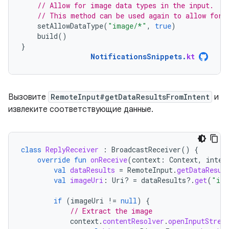
// Allow for image data types in the input.
// This method can be used again to allow for 
setAllowDataType
(
"image/*"
,
true
)
build
()
}
NotificationsSnippets
.
kt
Вызовите
RemoteInput#getDataResultsFromIntent
и
извлеките соответствующие данные.
class
ReplyReceiver
:
BroadcastReceiver
()
{
override
fun
onReceive
(
context
:
Context
,
inten
val
dataResults
=
RemoteInput
.
getDataResul
val
imageUri
:
Uri? 
=
dataResults
?.
get
(
"ima
if
(
imageUri
!=
null
)
{
// Extract the image
context
.
contentResolver
.
openInputStrea