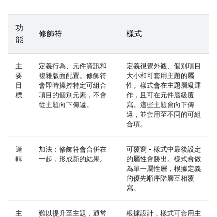
功
修飾符
樣式
能
主
定義行為、元件資訊和
定義視覺外觀、個別項目
要
複雜版面配置。修飾符
大小和可套用主題的屬
目
會即時操控特定可組合
性。樣式會在主題層級運
標
項目的個別元素，不會
作，且可在元件層級覆
從主題向下傳遞。
寫。這些主題會向下傳
遞，並套用至不同的可組
合項。
邏
加法：修飾符會合併在
可覆寫 - 樣式中最後設定
輯
一起，形成新的結果。
的屬性會勝出。樣式會做
為單一屬性層，根據定義
的優先順序階層互相覆
寫。
主
難以提升至主題，通常
根據設計，樣式可套用主