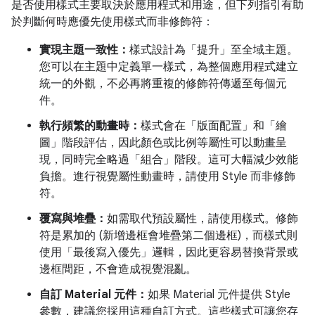
是否使用樣式主要取決於應用程式和用途，但下列指引有助
於判斷何時應優先使用樣式而非修飾符：
實現主題一致性：
樣式設計為「提升」至全域主題。
您可以在主題中定義單一樣式，為整個應用程式建立
統一的外觀，不必再將重複的修飾符傳遞至每個元
件。
執行頻繁的動畫時：
樣式會在「版面配置」和「繪
圖」階段評估，因此顏色或比例等屬性可以動畫呈
現，同時完全略過「組合」階段。這可大幅減少效能
負擔。進行視覺屬性動畫時，請使用 Style 而非修飾
符。
覆寫與堆疊：
如需取代預設屬性，請使用樣式。修飾
符是累加的 (新增邊框會堆疊第二個邊框)，而樣式則
使用「最後寫入優先」邏輯，因此更容易替換背景或
邊框間距，不會造成視覺混亂。
自訂 Material 元件：
如果 Material 元件提供 Style
參數，建議您採用這種自訂方式。這些樣式可讓您存