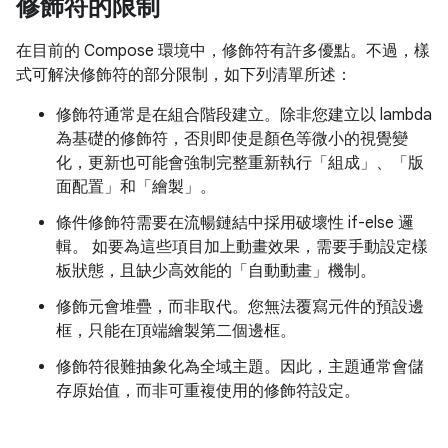
修飾符的限制
在目前的 Compose 環境中，修飾符有許多優點。不過，樣
式可解決修飾符的部分限制，如下列清單所述：
修飾符通常是在組合階段建立。除非您建立以 lambda
為基礎的修飾符，否則即使是顏色等微小的視覺變
化，更新也可能會強制完整重新執行「組成」、「版
面配置」和「繪製」。
條件修飾符需要在流暢鏈結中採用破壞性 if-else 邏
輯。 如要為這些項目加上動畫效果，需要手動設定樣
板狀態，且缺少高效能的「自動動畫」機制。
修飾元會堆疊，而非取代。您無法覆寫元件的預設邊
框，只能在頂端繪製第二個邊框。
修飾符很難抽象化為全域主題。因此，主題通常會儲
存原始值，而非可重複使用的修飾符設定。