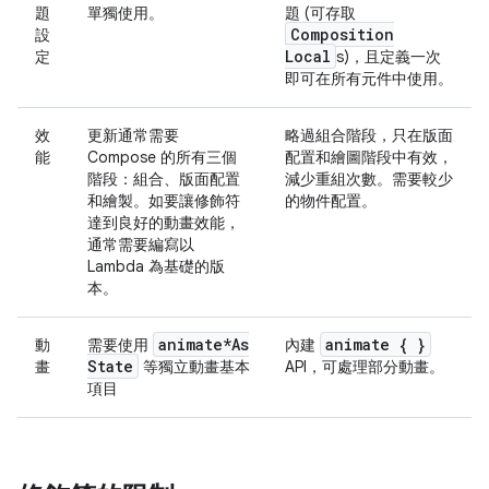
題
單獨使用。
題 (可存取
Composition
設
Local
定
s)，且定義一次
即可在所有元件中使用。
效
更新通常需要
略過組合階段，只在版面
能
Compose 的所有三個
配置和繪圖階段中有效，
階段：組合、版面配置
減少重組次數。需要較少
和繪製。如要讓修飾符
的物件配置。
達到良好的動畫效能，
通常需要編寫以
Lambda 為基礎的版
本。
animate*As
animate { }
動
需要使用
內建
State
畫
等獨立動畫基本
API，可處理部分動畫。
項目